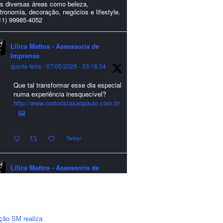
s diversas áreas como beleza,
tronomia, decoração, negócios e lifestyle.
11) 99985-4052
Lilica Mattos - Assessoria de
Imprensa
quinta-feira - 07/05/2026 - 23:18:54
Que tal transformar esse dia especial
numa experiência inesquecível?
http://www.motoristasaopaulo.com.br
Twitter
Lilica Mattos - Assessoria de
Imprensa
quarta-feira - 24/12/2025 - 21:51:42
A LCM Assessoria deseja um
excelente Natal e um 2026 repleto de
ção SM realiza