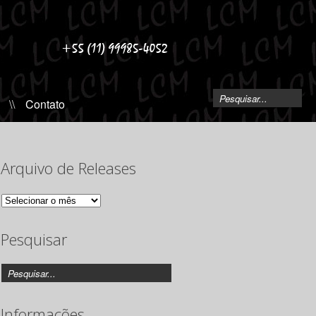
\\
Contato
Arquivo de Releases
Arquivo
de
Releases
Pesquisar
Informações