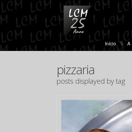
Início
\\
A
pizzaria
posts displayed by tag