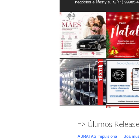
negócios e lifestyle. 📞(11) 99985-
=> Últimos Releas
ABRAFAS impulsiona
Boa mús