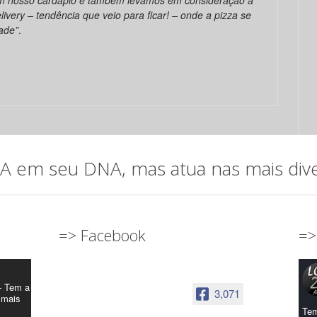
very – tendência que veio para ficar! – onde a pizza se
ade”
.
em seu DNA, mas atua nas mais diver
=> Facebook
=>
- Tem a
3,071
 mais
Tem