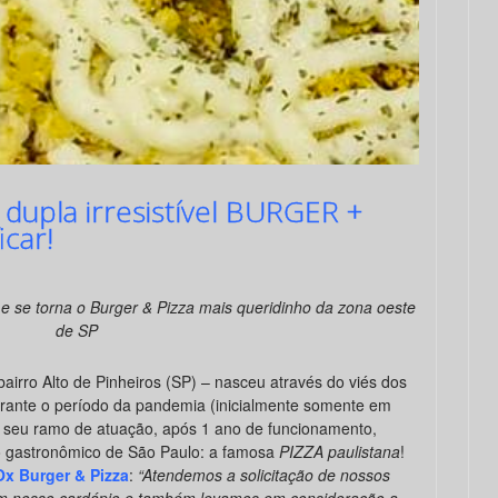
 dupla irresistível BURGER +
car!
e se torna o Burger & Pizza mais queridinho da zona oeste
de SP
bairro Alto de Pinheiros (SP) – nasceu através do viés dos
rante o período da pandemia (inicialmente somente em
a seu ramo de atuação, após 1 ano de funcionamento,
o gastronômico de São Paulo: a famosa
PIZZA paulistana
!
Ox Burger & Pizza
:
“Atendemos a solicitação de nossos
em nosso cardápio e também levamos em consideração a