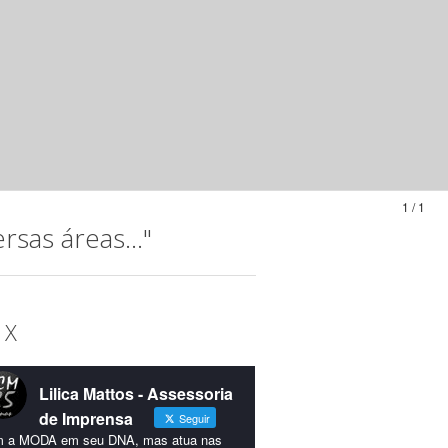
1 / 1
sas áreas..."
 X
Lilica Mattos - Assessoria
de Imprensa
Seguir
 a MODA em seu DNA, mas atua nas