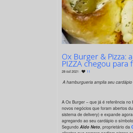
Ox Burger & Pizza: a
PIZZA chegou para fi
28 out 2021 ·
11
A hamburgueria amplia seu cardápio 
A Ox Burger – que já é referência no 
novos negócios que foram abertos du
sistema de delivery) e expande agor
agregando ao seu cardápio o símbol
Segundo
Aldo Neto
, proprietário da
clientes que sempre pediam pizzas 