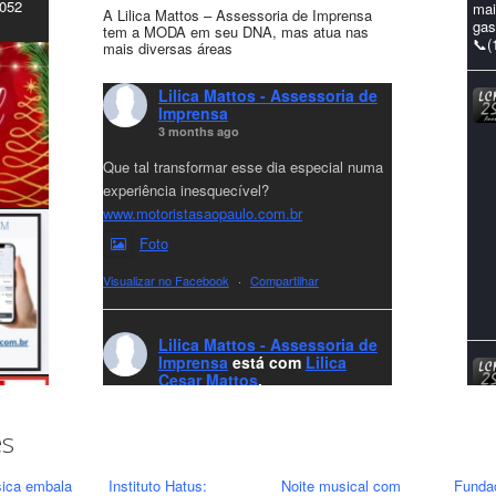
4052
mai
A Lilica Mattos – Assessoria de Imprensa
gas
tem a MODA em seu DNA, mas atua nas
📞(
mais diversas áreas
Lilica Mattos - Assessoria de
Imprensa
3 months ago
Que tal transformar esse dia especial numa
experiência inesquecível?
www.motoristasaopaulo.com.br
Foto
Visualizar no Facebook
·
Compartilhar
Lilica Mattos - Assessoria de
Imprensa
está com
Lilica
Cesar Mattos
.
7 months ago
A LCM Assessoria deseja um excelente
es
Natal e um 2026 repleto de conquistas e
realizações para todos clientes, jornalistas e
ica embala
Instituto Hatus:
Noite musical com
Funda