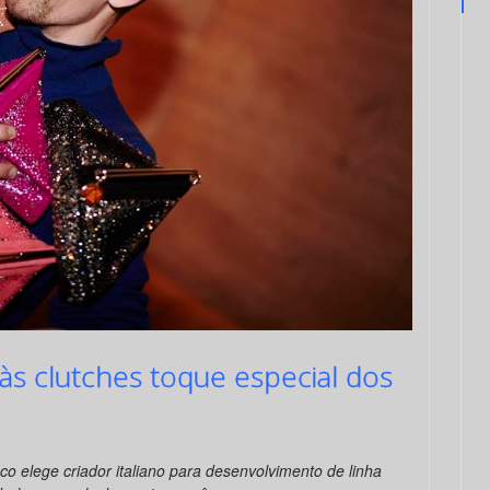
 às clutches toque especial dos
co elege criador italiano para desenvolvimento de linha