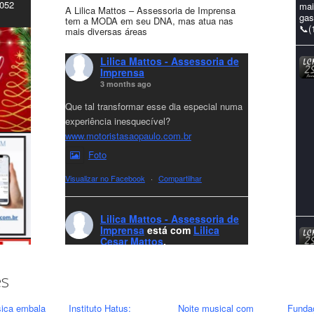
4052
mai
A Lilica Mattos – Assessoria de Imprensa
gas
tem a MODA em seu DNA, mas atua nas
📞(
mais diversas áreas
Lilica Mattos - Assessoria de
Imprensa
3 months ago
Que tal transformar esse dia especial numa
experiência inesquecível?
www.motoristasaopaulo.com.br
Foto
Visualizar no Facebook
·
Compartilhar
Lilica Mattos - Assessoria de
Imprensa
está com
Lilica
Cesar Mattos
.
8 months ago
A LCM Assessoria deseja um excelente
es
Natal e um 2026 repleto de conquistas e
realizações para todos clientes, jornalistas e
ica embala
Instituto Hatus:
Noite musical com
Funda