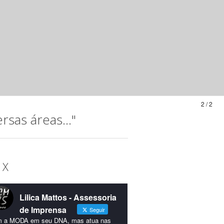
2 / 2
sas áreas..."
 X
Lilica Mattos - Assessoria
de Imprensa
Seguir
 a MODA em seu DNA, mas atua nas