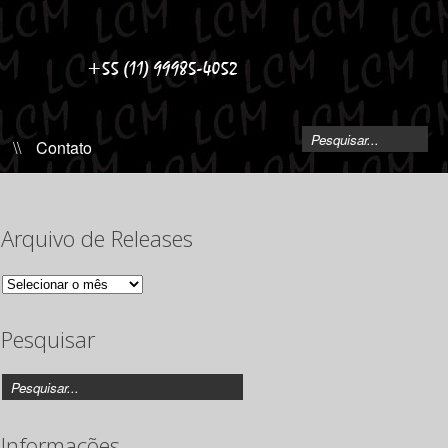
\\
Contato
Arquivo de Releases
Arquivo
de
Releases
Pesquisar
Informações