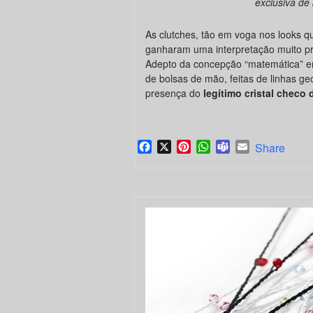
exclusiva de
As clutches, tão em voga nos looks q
ganharam uma interpretação muito pró
Adepto da concepção “matemática” em
de bolsas de mão, feitas de linhas ge
presença do
legítimo cristal checo 
Facebook
X
Pinterest
WhatsApp
Teams
Email
Share