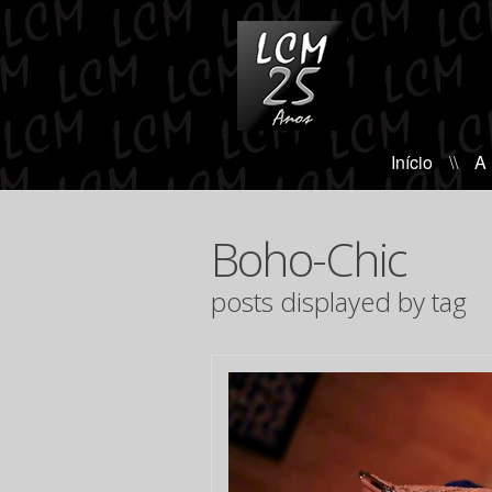
Início
\\
A
Boho-Chic
posts displayed by tag