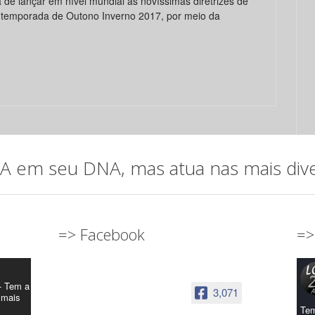
e lançar em nível mundial as novíssimas diretrizes de
a temporada de Outono Inverno 2017, por meio da
em seu DNA, mas atua nas mais diver
=> Facebook
=>
- Tem a
3,071
 mais
Tem