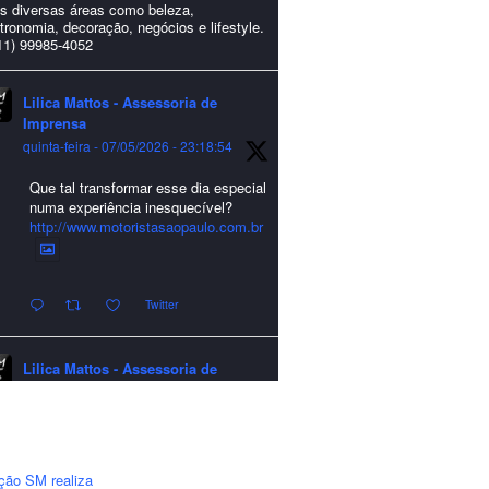
s diversas áreas como beleza,
tronomia, decoração, negócios e lifestyle.
11) 99985-4052
Lilica Mattos - Assessoria de
Imprensa
quinta-feira - 07/05/2026 - 23:18:54
Que tal transformar esse dia especial
numa experiência inesquecível?
http://www.motoristasaopaulo.com.br
Twitter
Lilica Mattos - Assessoria de
Imprensa
quarta-feira - 24/12/2025 - 21:51:42
A LCM Assessoria deseja um
excelente Natal e um 2026 repleto de
ção SM realiza