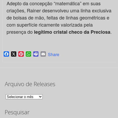
Adepto da concepção “matemática” em suas
criações, Rainer desenvolveu uma linha exclusiva
de bolsas de mão, feitas de linhas geométricas e
com superfície ricamente valorizada pela
presença do
.
legítimo cristal checo da Preciosa
Facebook
X
Pinterest
WhatsApp
Teams
Email
Share
Arquivo de Releases
Arquivo
de
Pesquisar
Releases