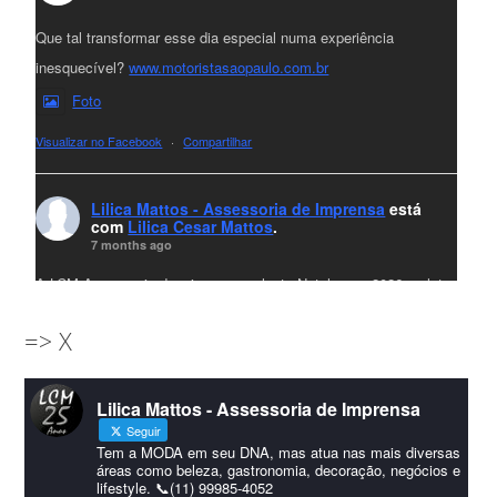
Que tal transformar esse dia especial numa experiência
inesquecível?
www.motoristasaopaulo.com.br
Foto
Visualizar no Facebook
·
Compartilhar
Lilica Mattos - Assessoria de Imprensa
está
com
Lilica Cesar Mattos
.
7 months ago
A LCM Assessoria deseja um excelente Natal e um 2026 repleto
de conquistas e realizações para todos clientes, jornalistas e
=> X
amigos que sempre nos acompanham!🎄✨🥂❤️
#lcmassessoria
ssessoria
#natal
#merrychristmas
#felizanonovo
Lilica Mattos - Assessoria de Imprensa
#HappyNewYear
Seguir
Foto
Tem a MODA em seu DNA, mas atua nas mais diversas
áreas como beleza, gastronomia, decoração, negócios e
lifestyle. 📞(11) 99985-4052
Visualizar no Facebook
·
Compartilhar