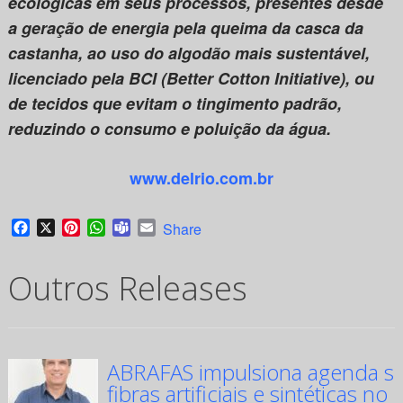
ecológicas em seus processos, presentes desde
a geração de energia pela queima da casca da
castanha, ao uso do algodão mais sustentável,
licenciado pela BCI (Better Cotton Initiative), ou
de tecidos que evitam o tingimento padrão,
reduzindo o consumo e poluição da água.
www.delrio.com.br
Facebook
X
Pinterest
WhatsApp
Teams
Email
Share
Outros Releases
ABRAFAS impulsiona agenda su
fibras artificiais e sintéticas no 