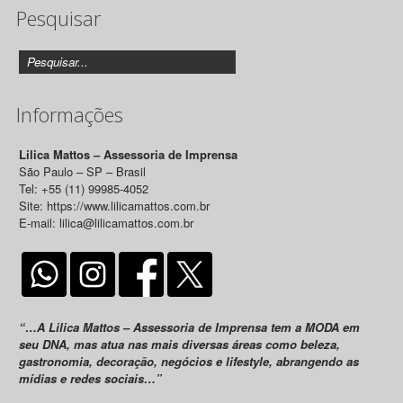
Pesquisar
Releases
Informações
Lilica Mattos – Assessoria de Imprensa
São Paulo – SP – Brasil
Tel: +55 (11) 99985-4052
Site: https://www.lilicamattos.com.br
E-mail: lilica@lilicamattos.com.br
“…A Lilica Mattos – Assessoria de Imprensa tem a MODA em
seu DNA, mas atua nas mais diversas áreas como beleza,
gastronomia, decoração, negócios e lifestyle, abrangendo as
mídias e redes sociais…”