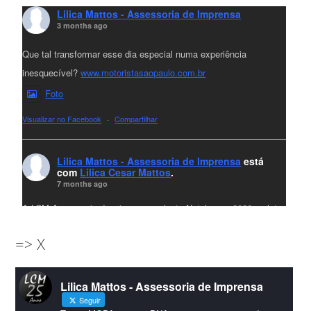
Lilica Mattos - Assessoria de Imprensa
3 months ago
Que tal transformar esse dia especial numa experiência
inesquecível?
www.motoristasaopaulo.com.br
Foto
Visualizar no Facebook
·
Compartilhar
Lilica Mattos - Assessoria de Imprensa
está
com
Lilica Cesar Mattos
.
7 months ago
A LCM Assessoria deseja um excelente Natal e um 2026 repleto
de conquistas e realizações para todos clientes, jornalistas e
=> X
amigos que sempre nos acompanham!🎄✨🥂❤️
#lcmassessoria
ssessoria
#natal
#merrychristmas
#felizanonovo
Lilica Mattos - Assessoria de Imprensa
#HappyNewYear
Seguir
Foto