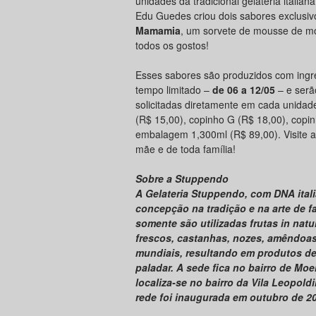
unidades da tradicional gelateria italian
Edu Guedes criou dois sabores exclusiv
Mamamia
, um sorvete de mousse de mo
todos os gostos!
Esses sabores são produzidos com ingre
tempo limitado –
de 06 a 12/05
– e serã
solicitadas diretamente em cada unidad
(R$ 15,00), copinho G (R$ 18,00), cop
embalagem 1,300ml (R$ 89,00). Visite 
mãe e de toda família!
Sobre a Stuppendo
A Gelateria Stuppendo, com DNA ital
concepção na tradição e na arte de f
somente são utilizadas frutas in natur
frescos, castanhas, nozes, amêndoa
mundiais, resultando em produtos de
paladar. A sede fica no bairro de Moe
localiza-se no bairro da Vila Leopol
rede foi inaugurada em outubro de 