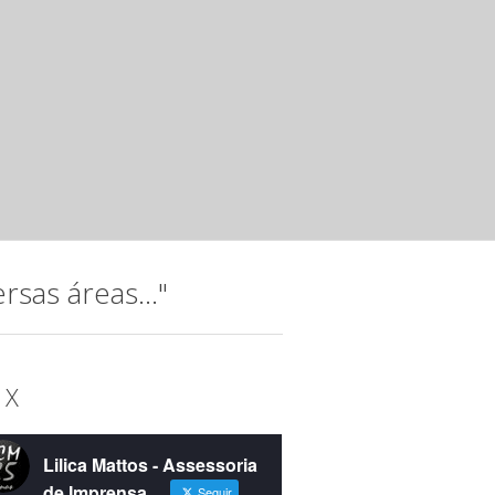
15 anos da instituição com o espetáculo “Raízes...
Noite musical com jovens talento
Instituto Hatus
mar 20 2025 ·
Releases
A música, que permeia a trajetória do Instituto Hatus (IH),
idealizada para comemorar os 15...
sas áreas..."
 X
Lilica Mattos - Assessoria
de Imprensa
Seguir