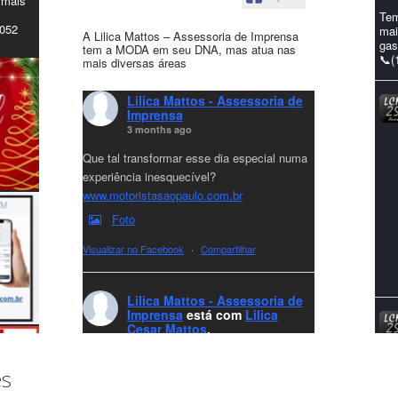
 mais
Tem
4052
mai
A Lilica Mattos – Assessoria de Imprensa
gas
tem a MODA em seu DNA, mas atua nas
📞(
mais diversas áreas
Lilica Mattos - Assessoria de
Imprensa
3 months ago
Que tal transformar esse dia especial numa
experiência inesquecível?
www.motoristasaopaulo.com.br
Foto
Visualizar no Facebook
·
Compartilhar
Lilica Mattos - Assessoria de
Imprensa
está com
Lilica
Cesar Mattos
.
7 months ago
A LCM Assessoria deseja um excelente
es
Natal e um 2026 repleto de conquistas e