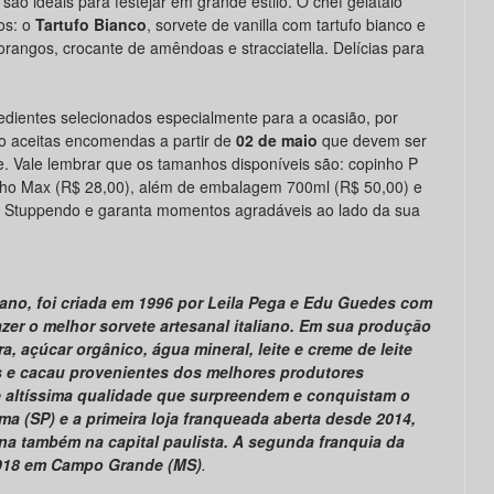
a são ideais para festejar em grande estilo. O chef gelataio
os: o
Tartufo Bianco
, sorvete de vanilla com tartufo bianco e
rangos, crocante de amêndoas e stracciatella. Delícias para
dientes selecionados especialmente para a ocasião, por
o aceitas encomendas a partir de
02 de maio
que devem ser
e. Vale lembrar que os tamanhos disponíveis são: copinho P
inho Max (R$ 28,00), além de embalagem 700ml (R$ 50,00) e
a Stuppendo e garanta momentos agradáveis ao lado da sua
iano, foi criada em 1996 por Leila Pega e Edu Guedes com
azer o melhor sorvete artesanal italiano. Em sua produção
a, açúcar orgânico, água mineral, leite e creme de leite
s e cacau provenientes dos melhores produtores
 altíssima qualidade que surpreendem e conquistam o
ma (SP) e a primeira loja franqueada aberta desde 2014,
dina também na capital paulista. A segunda franquia da
2018 em Campo Grande (MS)
.