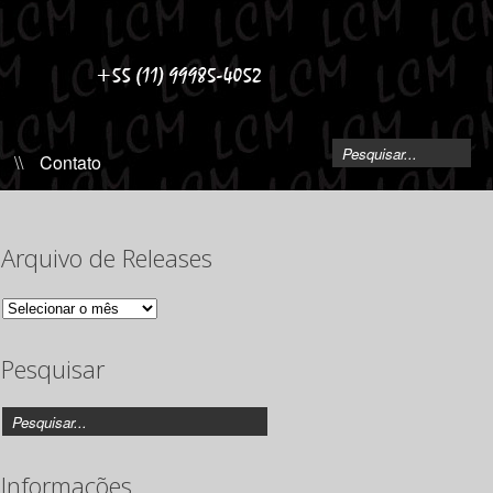
\\
Contato
Arquivo de Releases
Arquivo
de
Releases
Pesquisar
Informações