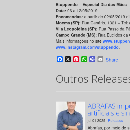
Stuppendo – Especial Dia das Mães
Data:
06 a 12/05/2019.
Encomendas:
a partir de 02/05/2019 d
Moema (SP):
Rua Canário, 1321 – Tel: 
Vila Leopoldina (SP):
Rua Passo da Pát
Campo Grande (MS):
Rua Euclides da 
Mais informações no site
www.stuppen
www.instagram.com/stuppendo
.
Facebook
X
Pinterest
WhatsApp
Teams
Email
Share
Outros Release
ABRAFAS impul
artificiais e si
jul 01 2025 ·
Releases
Abrafas, por meio de 