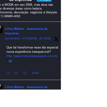
 a MODA em seu DNA, mas atua nas
s diversas áreas como beleza,
tronomia, decoração, negócios e lifestyle.
11) 99985-4052
Lilica Mattos - Assessoria de
Imprensa
quinta-feira - 07/05/2026 - 23:18:54
Que tal transformar esse dia especial
numa experiência inesquecível?
http://www.motoristasaopaulo.com.br
Twitter
Lilica Mattos - Assessoria de
Imprensa
quarta-feira - 24/12/2025 - 21:51:42
A LCM Assessoria deseja um