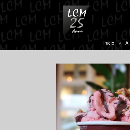
Início
\\
A