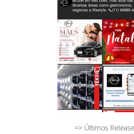
MODA em seu DNA, mas atua nas
diversas áreas como gastronomia,
negócios e lifestyle. 📞(11) 99985-
=> Últimos Releas