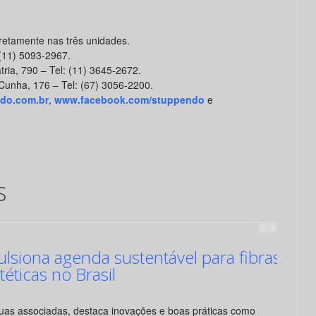
iretamente nas três unidades.
(11) 5093-2967.
ria, 790 – Tel: (11) 3645-2672.
Cunha, 176 – Tel: (67) 3056-2200.
do.com.br
,
www.facebook.com/stuppendo
e
s
siona agenda sustentável para fibras
ntéticas no Brasil
suas associadas, destaca inovações e boas práticas como