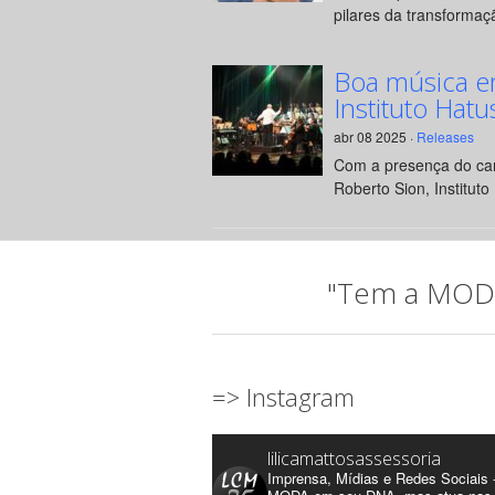
pilares da transformaçã
Boa música e
Instituto Hatu
abr 08 2025 ·
Releases
Com a presença do can
Roberto Sion, Instituto 
"Tem a MODA 
=> Instagram
lilicamattosassessoria
Imprensa, Mídias e Redes Sociais 