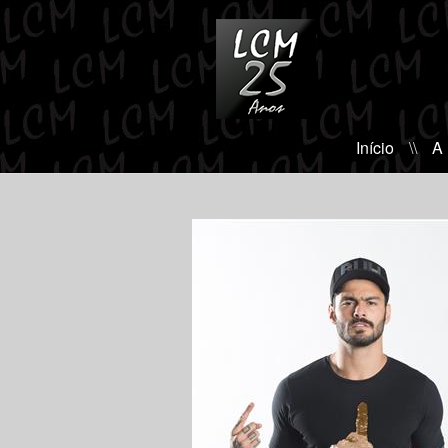
Início
\\
A