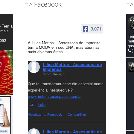
=> Facebook
=>
- Tem a
3,071
 mais
Tem
4052
mai
A Lilica Mattos – Assessoria de Imprensa
gas
tem a MODA em seu DNA, mas atua nas
📞(
mais diversas áreas
Lilica Mattos - Assessoria de
Imprensa
3 months ago
Que tal transformar esse dia especial numa
experiência inesquecível?
www.motoristasaopaulo.com.br
Foto
Visualizar no Facebook
·
Compartilhar
Lilica Mattos - Assessoria de