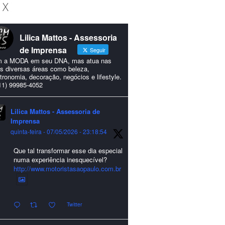
 X
Lilica Mattos - Assessoria
de Imprensa
Seguir
 a MODA em seu DNA, mas atua nas
s diversas áreas como beleza,
tronomia, decoração, negócios e lifestyle.
11) 99985-4052
Lilica Mattos - Assessoria de
Imprensa
quinta-feira - 07/05/2026 - 23:18:54
Que tal transformar esse dia especial
numa experiência inesquecível?
http://www.motoristasaopaulo.com.br
Twitter