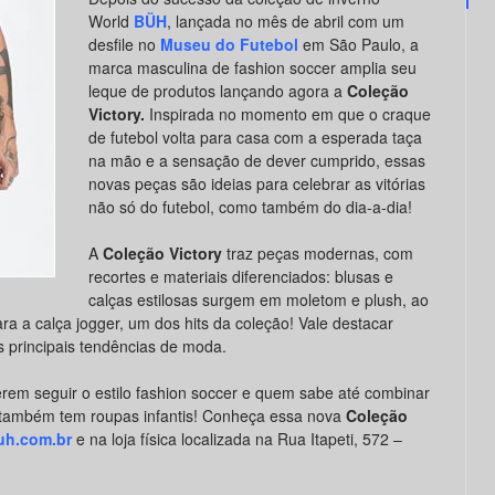
World
BÜH
, lançada no mês de abril com um
desfile no
Museu do Futebol
em São Paulo, a
marca masculina de fashion soccer amplia seu
leque de produtos lançando agora a
Coleção
Victory.
Inspirada no momento em que o craque
de futebol volta para casa com a esperada taça
na mão e a sensação de dever cumprido, essas
novas peças são ideias para celebrar as vitórias
não só do futebol, como também do dia-a-dia!
A
Coleção Victory
traz peças modernas, com
recortes e materiais diferenciados: blusas e
calças estilosas surgem em moletom e plush, ao
a a calça jogger, um dos hits da coleção! Vale destacar
 principais tendências de moda.
erem seguir o estilo fashion soccer e quem sabe até combinar
 também tem roupas infantis! Conheça essa nova
Coleção
h.com.br
e na loja física localizada na Rua Itapeti, 572 –