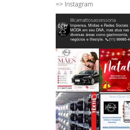
=> Instagram
lilicamattosassessoria
Imprensa, Mídias e Redes Sociais 
MODA em seu DNA, mas atua nas
diversas áreas como gastronomia,
negócios e lifestyle. 📞(11) 99985-