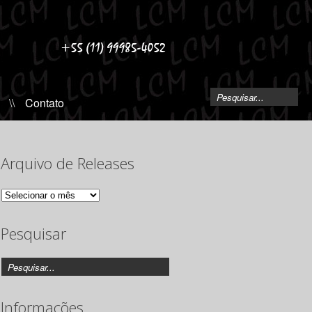
\\
Contato
Arquivo de Releases
Arquivo
de
Releases
Pesquisar
Informações