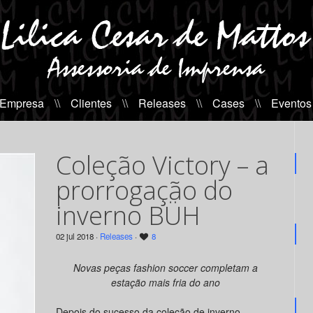
 Empresa
\\
Clientes
\\
Releases
\\
Cases
\\
Eventos
Coleção Victory – a
prorrogação do
inverno BÜH
02 jul 2018 ·
Releases
·
8
Novas peças fashion soccer completam a
estação mais fria do ano
Depois do sucesso da coleção de inverno