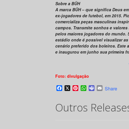
Sobre a BÜH
A marca BÜH – que significa Deus em 
ex-jogadores de futebol, em 2015. Pi
comercializa peças masculinas inspi
campos. Transmite sonhos e valores a
pelos maiores jogadores do mundo. S
estádio onde é possível visualizar a
cenário preferido dos boleiros. Este
e inaugurou em junho sua primeira fr
Foto: divulgação
Facebook
X
Pinterest
WhatsApp
Teams
Email
Share
Outros Release