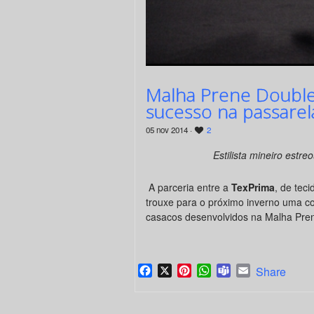
Malha Prene Double
sucesso na passarel
05 nov 2014 ·
2
Estilista mineiro estr
A parceria entre a
TexPrima
, de teci
trouxe para o próximo inverno uma co
casacos desenvolvidos na Malha Pren
Facebook
X
Pinterest
WhatsApp
Teams
Email
Share