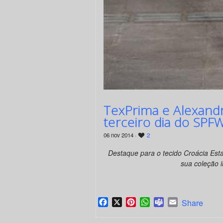
TexPrima e Alexand
terceiro dia do SPF
06 nov 2014 ·
2
Destaque para o tecido Croácia Esta
sua coleção 
Facebook
X
Pinterest
WhatsApp
Teams
Email
Share