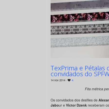
TexPrima e Pétalas 
convidados do SPFW
14 nov 2014 ·
4
Fita métrica pe
Os convidados dos desfiles de
Alexa
Jabo
ur e
Victor Dzenk
receberam com