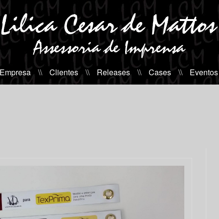
 Empresa
\\
Clientes
\\
Releases
\\
Cases
\\
Eventos