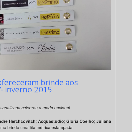
ofereceram brinde aos
- inverno 2015
rsonalizada celebrou a moda nacional
ndre Herchcovitch
;
Acquastudio
;
Gloria Coelho
;
Juliana
o brinde uma fita métrica estampada.