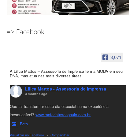
=> Facebook
3,071
A Lilica Mattos – Assessoria de Imprensa tem a MODA em seu
DNA, mas atua nas mais diversas áreas
Lilica Mattos - Assessoria de Imprensa
3 months ago
Que tal transformar esse dia especial numa experiência
inesquecível?
www.motoristasaopaulo.com.br
Foto
Visualizar no Facebook
·
Compartilhar