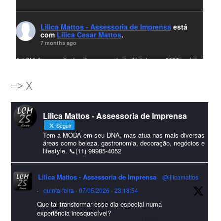
Lilica Mattos - Assessoria de Imprensa
está
com
Lilica Cesar Mattos
.
7 months ago
A LCM Assessoria deseja um excelente Natal e um 2026 repleto
de conquistas e realizações para todos clientes, jornalistas e
=> X
amigos que sempre nos acompanham!🎄✨🥂❤️
#lcmassessoria
ssessoria
#natal
#merrychristmas
#felizanonovo
Lilica Mattos - Assessoria de Imprensa
#HappyNewYear
Seguir
Foto
Tem a MODA em seu DNA, mas atua nas mais diversas
áreas como beleza, gastronomia, decoração, negócios e
lifestyle. 📞(11) 99985-4052
Visualizar no Facebook
·
Compartilhar
Lilica Mattos - Assessoria de Imprensa
@lilicamattos
Lilica Mattos - Assessoria de Imprensa
9 months ago
·
quinta-feira - 07/05/2026 - 23:18:54
Que tal transformar esse dia especial numa
A Abrafas - Associação Brasileira de Fibras Artificiais e
experiência inesquecível?