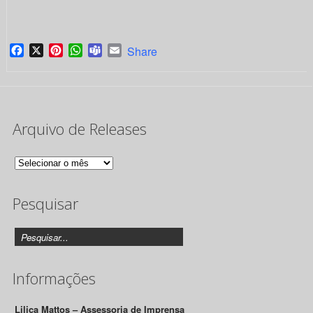
Facebook
X
Pinterest
WhatsApp
Teams
Email
Share
Arquivo de Releases
Arquivo
de
Pesquisar
Releases
Informações
Lilica Mattos – Assessoria de Imprensa