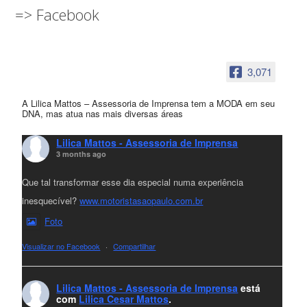
=> Facebook
3,071
A Lilica Mattos – Assessoria de Imprensa tem a MODA em seu
DNA, mas atua nas mais diversas áreas
Lilica Mattos - Assessoria de Imprensa
3 months ago
Que tal transformar esse dia especial numa experiência
inesquecível?
www.motoristasaopaulo.com.br
Foto
Visualizar no Facebook
·
Compartilhar
Lilica Mattos - Assessoria de Imprensa
está
com
Lilica Cesar Mattos
.