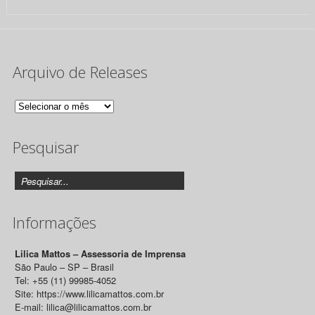
Arquivo de Releases
Arquivo
de
Pesquisar
Releases
Informações
Lilica Mattos – Assessoria de Imprensa
São Paulo – SP – Brasil
Tel: +55 (11) 99985-4052
Site: https://www.lilicamattos.com.br
E-mail: lilica@lilicamattos.com.br