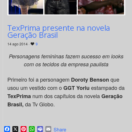
TexPrima presente na novela
Geração Brasil
14 ago 2014 ·
9
Personagens femininas fazem sucesso em looks
com os tecidos da empresa paulista
Primeiro foi a personagem
que
Doroty Benson
usou um vestido com o
estampado da
GGT Yoriu
num dos capítulos da novela
TexPrima
Geração
da Tv Globo.
Brasil,
Facebook
X
Pinterest
WhatsApp
Teams
Email
Share