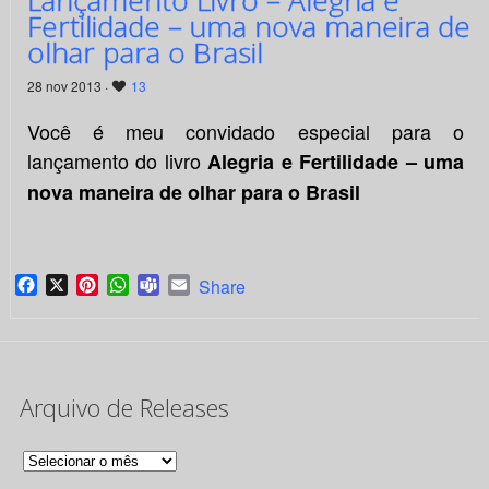
Lançamento Livro – Alegria e
Fertilidade – uma nova maneira de
olhar para o Brasil
28 nov 2013 ·
13
Você é meu convidado especial para o
lançamento do livro
Alegria e Fertilidade – uma
nova maneira de olhar para o Brasil
Facebook
X
Pinterest
WhatsApp
Teams
Email
Share
Arquivo de Releases
Arquivo
de