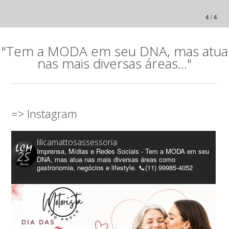
4 / 4
"Tem a MODA em seu DNA, mas atua
nas mais diversas áreas..."
=> Instagram
lilicamattosassessoria
Imprensa, Mídias e Redes Sociais - Tem a MODA em seu
DNA, mas atua nas mais diversas áreas como
gastronomia, negócios e lifestyle. 📞(11) 99985-4052