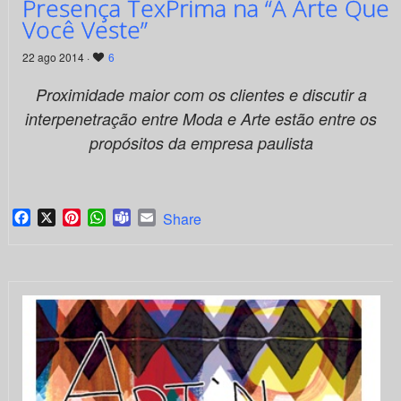
Presença TexPrima na “A Arte Que
Você Veste”
22 ago 2014 ·
6
Proximidade maior com os clientes e discutir a
interpenetração entre Moda e Arte estão entre os
propósitos da empresa paulista
Facebook
X
Pinterest
WhatsApp
Teams
Email
Share