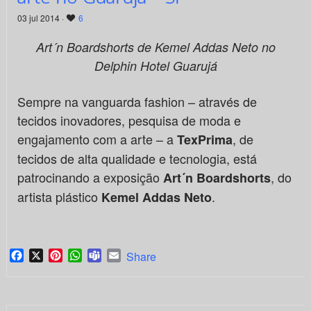
03 jul 2014 ·
6
Art´n Boardshorts de Kemel Addas Neto no
Delphin Hotel Guarujá
Sempre na vanguarda fashion – através de
tecidos inovadores, pesquisa de moda e
engajamento com a arte – a
, de
TexPrima
tecidos de alta qualidade e tecnologia, está
patrocinando a exposição
, do
Art´n Boardshorts
artista plástico
.
Kemel Addas Neto
Facebook
X
Pinterest
WhatsApp
Teams
Email
Share