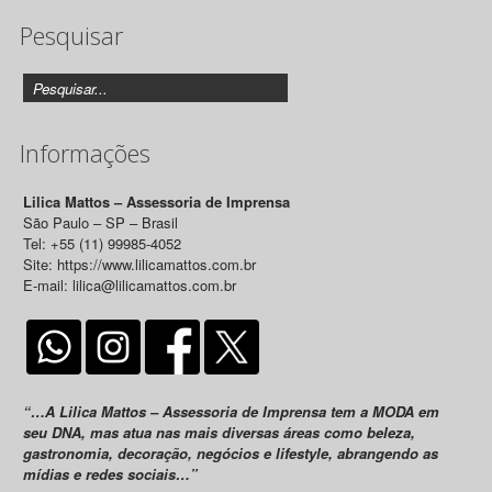
Pesquisar
Releases
Informações
Lilica Mattos – Assessoria de Imprensa
São Paulo – SP – Brasil
Tel: +55 (11) 99985-4052
Site: https://www.lilicamattos.com.br
E-mail: lilica@lilicamattos.com.br
“…A Lilica Mattos – Assessoria de Imprensa tem a MODA em
seu DNA, mas atua nas mais diversas áreas como beleza,
gastronomia, decoração, negócios e lifestyle, abrangendo as
mídias e redes sociais…”