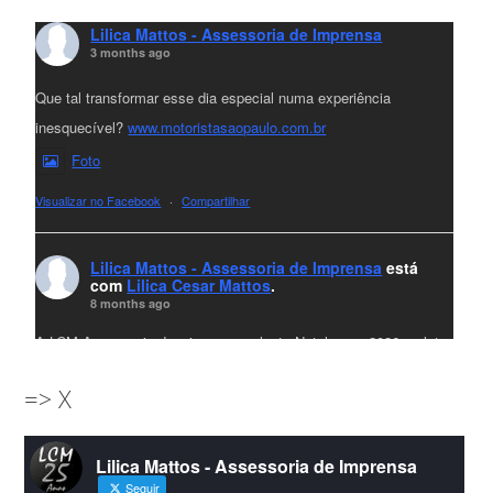
Lilica Mattos - Assessoria de Imprensa
3 months ago
Que tal transformar esse dia especial numa experiência
inesquecível?
www.motoristasaopaulo.com.br
Foto
Visualizar no Facebook
·
Compartilhar
Lilica Mattos - Assessoria de Imprensa
está
com
Lilica Cesar Mattos
.
8 months ago
A LCM Assessoria deseja um excelente Natal e um 2026 repleto
de conquistas e realizações para todos clientes, jornalistas e
=> X
amigos que sempre nos acompanham!🎄✨🥂❤️
#lcmassessoria
ssessoria
#natal
#merrychristmas
#felizanonovo
Lilica Mattos - Assessoria de Imprensa
#HappyNewYear
Seguir