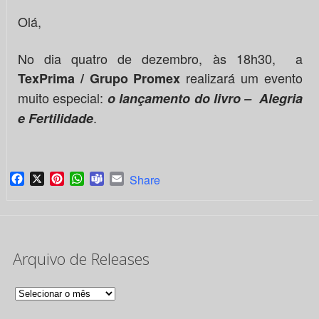
Olá,
No dia quatro de dezembro, às 18h30, a
realizará um evento
TexPrima / Grupo Promex
muito especial:
o lançamento do livro – Alegria
.
e Fertilidade
Facebook
X
Pinterest
WhatsApp
Teams
Email
Share
Arquivo de Releases
Arquivo
de