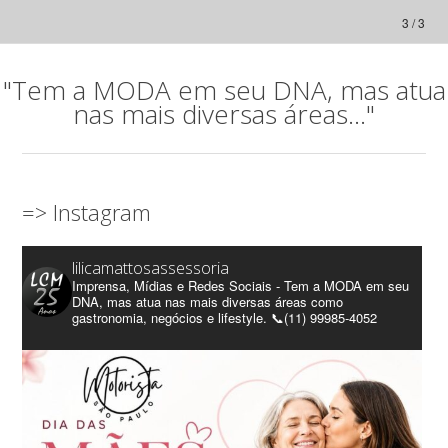
3 / 3
"Tem a MODA em seu DNA, mas atua
nas mais diversas áreas..."
=> Instagram
lilicamattosassessoria
Imprensa, Mídias e Redes Sociais - Tem a MODA em seu
DNA, mas atua nas mais diversas áreas como
gastronomia, negócios e lifestyle. 📞(11) 99985-4052