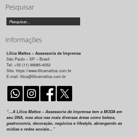
Pesquisar
Releases
Informações
Lilica Mattos – Assessoria de Imprensa
São Paulo – SP – Brasil
Tel: +55 (11) 99985-4052
Site: https://www.lilicamattos.com.br
E-mail: lilica@lilicamattos.com.br
“…A Lilica Mattos – Assessoria de Imprensa tem a MODA em
seu DNA, mas atua nas mais diversas áreas como beleza,
gastronomia, decoração, negócios e lifestyle, abrangendo as
mídias e redes sociais…”