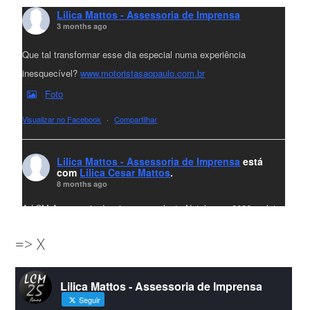
Lilica Mattos - Assessoria de Imprensa
3 months ago
Que tal transformar esse dia especial numa experiência
inesquecível?
www.motoristasaopaulo.com.br
Foto
Visualizar no Facebook
·
Compartilhar
Lilica Mattos - Assessoria de Imprensa
está
com
Lilica Cesar Mattos
.
8 months ago
A LCM Assessoria deseja um excelente Natal e um 2026 repleto
de conquistas e realizações para todos clientes, jornalistas e
=> X
amigos que sempre nos acompanham!🎄✨🥂❤️
#lcmassessoria
ssessoria
#natal
#merrychristmas
#felizanonovo
Lilica Mattos - Assessoria de Imprensa
#HappyNewYear
Seguir