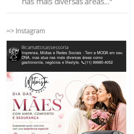
nas mais diversas áreas..."
=> Instagram
lilicamattosassessoria
Imprensa, Mídias e Redes Sociais - Tem a MODA em seu
DNA, mas atua nas mais diversas áreas como
gastronomia, negócios e lifestyle. 📞(11) 99985-4052