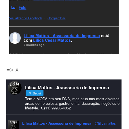
Foto
Visualizar no Facebook
·
Compartilhar
Lilica Mattos - Assessoria de Imprensa
está
com
Lilica Cesar Mattos
.
7 months ago
A LCM Assessoria deseja um excelente Natal e um 2026 repleto
de conquistas e realizações para todos clientes, jornalistas e
=> X
amigos que sempre nos acompanham!🎄✨🥂❤️
#lcmassessoria
ssessoria
#natal
#merrychristmas
#felizanonovo
Lilica Mattos - Assessoria de Imprensa
#HappyNewYear
Seguir
Foto
Tem a MODA em seu DNA, mas atua nas mais diversas
áreas como beleza, gastronomia, decoração, negócios e
lifestyle. 📞(11) 99985-4052
Visualizar no Facebook
·
Compartilhar
Lilica Mattos - Assessoria de Imprensa
@lilicamattos
Lilica Mattos - Assessoria de Imprensa