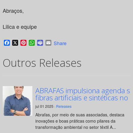
Abraços,
Lilica e equipe
Facebook
X
Pinterest
WhatsApp
Teams
Email
Share
Outros Releases
ABRAFAS impulsiona agenda su
fibras artificiais e sintéticas no 
jul 01 2025 ·
Releases
Abrafas, por meio de suas associadas, destaca
inovações e boas práticas como pilares da
transformação ambiental no setor têxtil A...