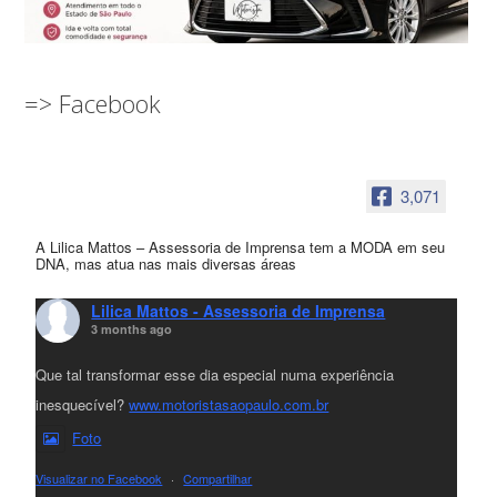
=> Facebook
3,071
A Lilica Mattos – Assessoria de Imprensa tem a MODA em seu
DNA, mas atua nas mais diversas áreas
Lilica Mattos - Assessoria de Imprensa
3 months ago
Que tal transformar esse dia especial numa experiência
inesquecível?
www.motoristasaopaulo.com.br
Foto
Visualizar no Facebook
·
Compartilhar