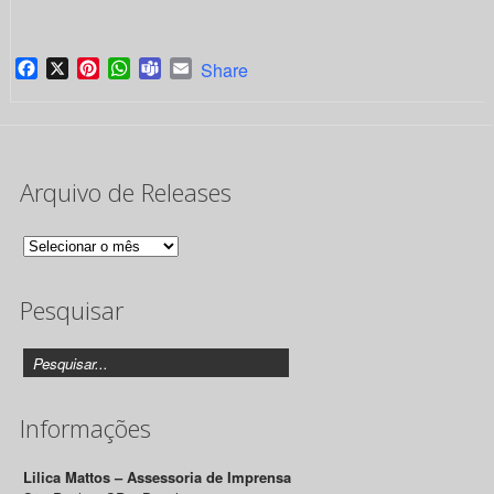
Facebook
X
Pinterest
WhatsApp
Teams
Email
Share
Arquivo de Releases
Arquivo
de
Pesquisar
Releases
Informações
Lilica Mattos – Assessoria de Imprensa