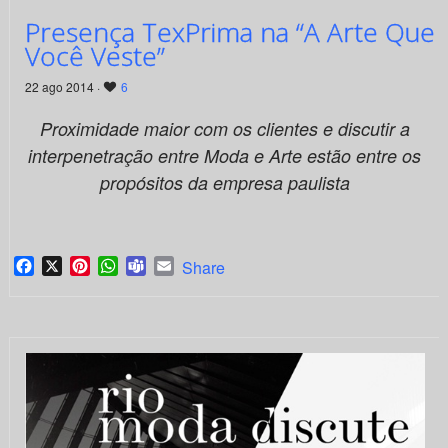
Presença TexPrima na “A Arte Que
Você Veste”
22 ago 2014 ·
6
Proximidade maior com os clientes e discutir a
interpenetração entre Moda e Arte estão entre os
propósitos da empresa paulista
Facebook
X
Pinterest
WhatsApp
Teams
Email
Share