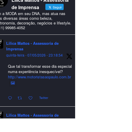
de Imprensa
Seguir
 a MODA em seu DNA, mas atua nas
s diversas áreas como beleza,
tronomia, decoração, negócios e lifestyle.
11) 99985-4052
Lilica Mattos - Assessoria de
Imprensa
quinta-feira - 07/05/2026 - 23:18:54
Que tal transformar esse dia especial
numa experiência inesquecível?
http://www.motoristasaopaulo.com.br
Twitter
Lilica Mattos - Assessoria de
Imprensa
quarta-feira - 24/12/2025 - 21:51:42