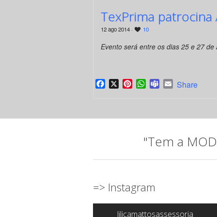
TexPrima patrocina 
12 ago 2014 ·
10
Evento será entre os dias 25 e 27 de
Facebook
X
Pinterest
WhatsApp
Teams
Email
Share
"Tem a MODA 
=> Instagram
lilicamattosassessoria