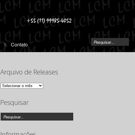
\\
Contato
Arquivo de Releases
Arquivo
de
Releases
Pesquisar
Informações