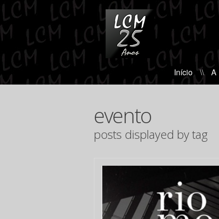
Início
\\
A
evento
posts displayed by tag