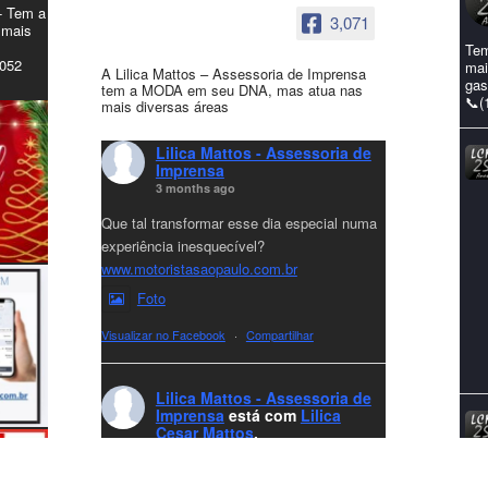
- Tem a
3,071
 mais
Tem
4052
mai
A Lilica Mattos – Assessoria de Imprensa
gas
tem a MODA em seu DNA, mas atua nas
📞(
mais diversas áreas
Lilica Mattos - Assessoria de
Imprensa
3 months ago
Que tal transformar esse dia especial numa
experiência inesquecível?
www.motoristasaopaulo.com.br
Foto
Visualizar no Facebook
·
Compartilhar
Lilica Mattos - Assessoria de
Imprensa
está com
Lilica
Cesar Mattos
.
7 months ago
A LCM Assessoria deseja um excelente