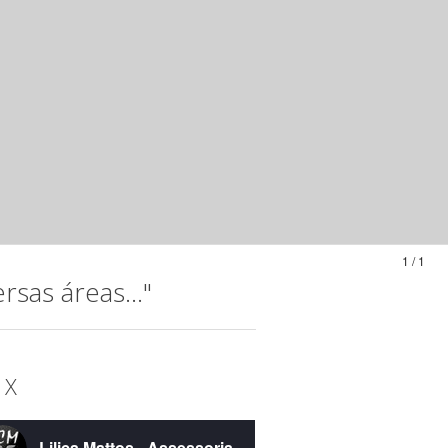
1 / 1
sas áreas..."
 X
Lilica Mattos - Assessoria