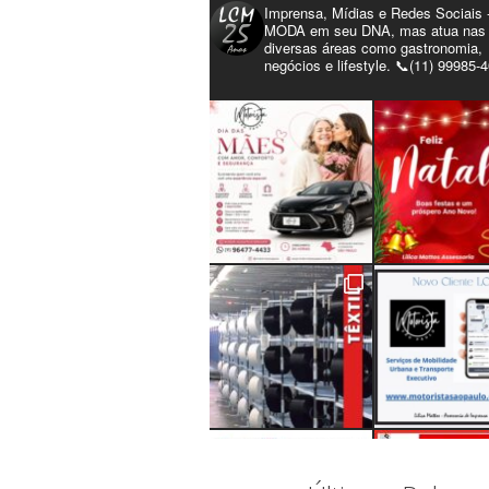
Imprensa, Mídias e Redes Sociais 
MODA em seu DNA, mas atua nas
diversas áreas como gastronomia,
negócios e lifestyle. 📞(11) 99985-