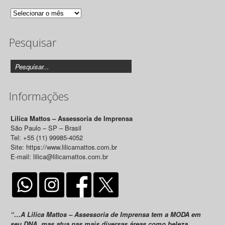
Arquivo
de
Pesquisar
Releases
Informações
Lilica Mattos – Assessoria de Imprensa
São Paulo – SP – Brasil
Tel: +55 (11) 99985-4052
Site: https://www.lilicamattos.com.br
E-mail: lilica@lilicamattos.com.br
“…A Lilica Mattos – Assessoria de Imprensa tem a MODA em
seu DNA, mas atua nas mais diversas áreas como beleza,