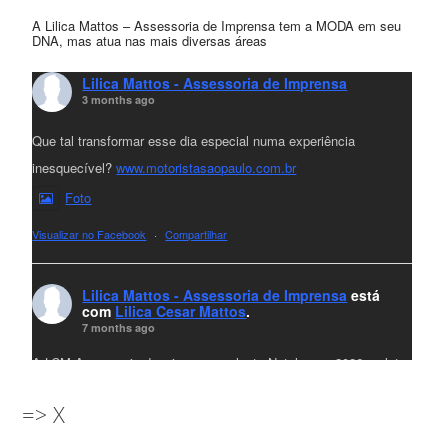
A Lilica Mattos – Assessoria de Imprensa tem a MODA em seu
DNA, mas atua nas mais diversas áreas
Lilica Mattos - Assessoria de Imprensa
3 months ago
Que tal transformar esse dia especial numa experiência
inesquecível?
www.motoristasaopaulo.com.br
Foto
Visualizar no Facebook
·
Compartilhar
Lilica Mattos - Assessoria de Imprensa
está
com
Lilica Cesar Mattos
.
7 months ago
A LCM Assessoria deseja um excelente Natal e um 2026 repleto
de conquistas e realizações para todos clientes, jornalistas e
=> X
amigos que sempre nos acompanham!🎄✨🥂❤️