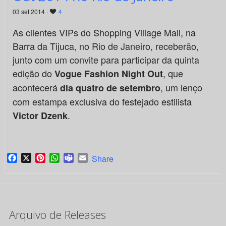
03 set 2014 ·
4
As clientes VIPs do Shopping Village Mall, na
Barra da Tijuca, no Rio de Janeiro, receberão,
junto com um convite para participar da quinta
edição do
, que
Vogue Fashion Night
Out
acontecerá
, um lenço
dia
quatro de setembro
com estampa exclusiva do festejado estilista
.
Victor Dzenk
Facebook
X
Pinterest
WhatsApp
Teams
Email
Share
Arquivo de Releases