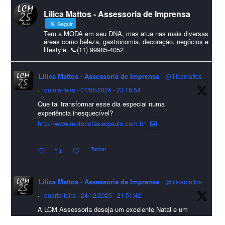
#lcmassessoria
ssessoria
#natal
#merrychristmas
#felizanonovo
Lilica Mattos - Assessoria de Imprensa
#HappyNewYear
Seguir
Foto
Tem a MODA em seu DNA, mas atua nas mais diversas
áreas como beleza, gastronomia, decoração, negócios e
lifestyle. 📞(11) 99985-4052
Visualizar no Facebook
·
Compartilhar
Lilica Mattos - Assessoria de Imprensa
@lilicamattos
Lilica Mattos - Assessoria de Imprensa
9 months ago
·
quinta-feira - 07/05/2026 - 23:18:54
Que tal transformar esse dia especial numa
A Abrafas - Associação Brasileira de Fibras Artificiais e
experiência inesquecível?
Sintéticas foi destaque na Revista Química e Derivados, na
http://www.motoristasaopaulo.com.br
extensa matéria sobre o setor "Produção de fibras químicas e as
Twitter
incertezas do mercado global".
Confira detalhes 🗞📰📈
Lilica Mattos - Assessoria de Imprensa
@lilicamattos
#sustentabilidade
#FibrasSintéticas
#EconomiaCircular
#Abrafas
·
quarta-feira - 24/12/2025 - 21:51:42
#IndústriaTêxtil
A LCM Assessoria deseja um excelente Natal e um
Foto
2026 repleto de conquistas e realizações para todos