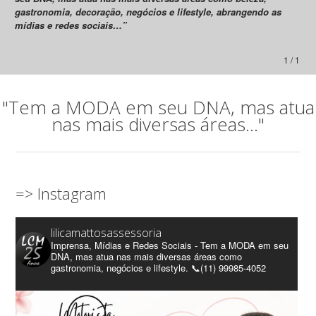
gastronomia, decoração, negócios e lifestyle, abrangendo as
mídias e redes sociais…”
1 / 1
"Tem a MODA em seu DNA, mas atua
nas mais diversas áreas..."
=> Instagram
lilicamattosassessoria
Imprensa, Mídias e Redes Sociais - Tem a MODA em seu
DNA, mas atua nas mais diversas áreas como
gastronomia, negócios e lifestyle. 📞(11) 99985-4052