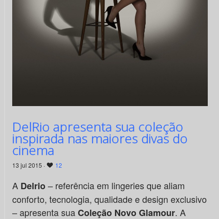
DelRio apresenta sua coleção
inspirada nas maiores divas do
cinema
13 jul 2015 ·
12
A
– referência em lingeries que aliam
Delrio
conforto, tecnologia, qualidade e design exclusivo
– apresenta sua
. A
Coleção Novo
Glamour