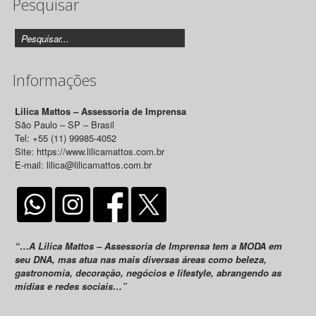
Pesquisar
Releases
Informações
Lilica Mattos – Assessoria de Imprensa
São Paulo – SP – Brasil
Tel: +55 (11) 99985-4052
Site: https://www.lilicamattos.com.br
E-mail: lilica@lilicamattos.com.br
“…A Lilica Mattos – Assessoria de Imprensa tem a MODA em
seu DNA, mas atua nas mais diversas áreas como beleza,
gastronomia, decoração, negócios e lifestyle, abrangendo as
mídias e redes sociais…”