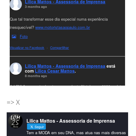
Lilica Mattos - Assessoria de Imprensa
3 months ago
Que tal transformar esse dia especial numa experiência
inesquecível?
www.motoristasaopaulo.com.br
Foto
Visualizar no Facebook
·
Compartilhar
Lilica Mattos - Assessoria de Imprensa
está
com
Lilica Cesar Mattos
.
8 months ago
A LCM Assessoria deseja um excelente Natal e um 2026 repleto
de conquistas e realizações para todos clientes, jornalistas e
=> X
amigos que sempre nos acompanham!🎄✨🥂❤️
#lcmassessoria
ssessoria
#natal
#merrychristmas
#felizanonovo
Lilica Mattos - Assessoria de Imprensa
#HappyNewYear
Seguir
Foto
Tem a MODA em seu DNA, mas atua nas mais diversas