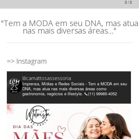
3 / 3
"Tem a MODA em seu DNA, mas atua
nas mais diversas áreas..."
=> Instagram
lilicamattosassessoria
Imprensa, Mídias e Redes Sociais - Tem a MODA em seu
DNA, mas atua nas mais diversas áreas como
gastronomia, negócios e lifestyle. 📞(11) 99985-4052