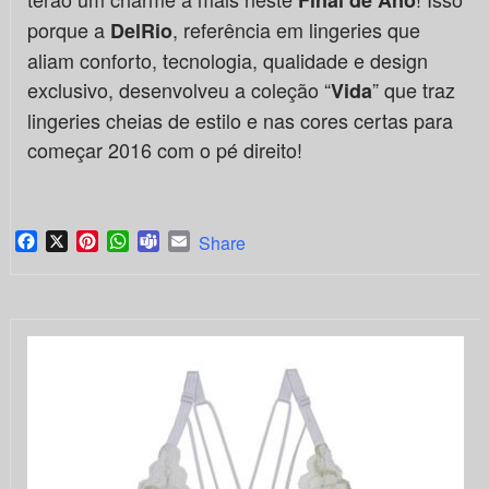
porque a
, referência em lingeries que
DelRio
aliam conforto, tecnologia, qualidade e design
exclusivo, desenvolveu a coleção “
” que traz
Vida
lingeries cheias de estilo e nas cores certas para
começar 2016 com o pé direito!
Facebook
X
Pinterest
WhatsApp
Teams
Email
Share