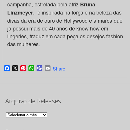
campanha, estrelada pela atriz
Bruna
, é inspirada na força e na beleza das
Linzmeyer
divas da era de ouro de Hollywood e a marca que
já possui mais de 40 anos de know how em
lingeries, traduz em cada peça os desejos fashion
das mulheres.
Facebook
X
Pinterest
WhatsApp
Teams
Email
Share
Arquivo de Releases
Arquivo
de