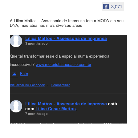
3,071
A Lilica Mattos – Assessoria de Imprensa tem a MODA em seu
DNA, mas atua nas mais diversas áreas
Lilica Mattos - Assessoria de Imprensa
3 months ago
Que tal transformar esse dia especial numa experiência
inesquecível?
www.motoristasaopaulo.com.br
Foto
Visualizar no Facebook
·
Compartilhar
Lilica Mattos - Assessoria de Imprensa
está
com
Lilica Cesar Mattos
.
7 months ago
A LCM Assessoria deseja um excelente Natal e um 2026 repleto
de conquistas e realizações para todos clientes, jornalistas e