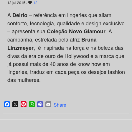
13 jul 2015 ·
12
A
– referência em lingeries que aliam
Delrio
conforto, tecnologia, qualidade e design exclusivo
– apresenta sua
. A
Coleção Novo
Glamour
campanha, estrelada pela atriz
Bruna
, é inspirada na força e na beleza das
Linzmeyer
divas da era de ouro de Hollywood e a marca que
já possui mais de 40 anos de know how em
lingeries, traduz em cada peça os desejos fashion
das mulheres.
Facebook
X
Pinterest
WhatsApp
Teams
Email
Share