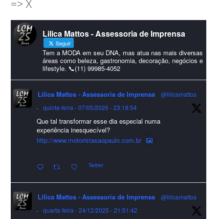
=> X
amigos que sempre nos acompanham!🎄✨🥂❤️
#lcmassessoria
ssessoria
#natal
#merrychristmas
#felizanonovo
Lilica Mattos - Assessoria de Imprensa
#HappyNewYear
Seguir
Foto
Tem a MODA em seu DNA, mas atua nas mais diversas
áreas como beleza, gastronomia, decoração, negócios e
lifestyle. 📞(11) 99985-4052
Visualizar no Facebook
·
Compartilhar
Lilica Mattos - Assessoria de Imprensa
@lilicamattos
Lilica Mattos - Assessoria de Imprensa
9 months ago
·
quinta-feira - 07/05/2026 - 23:18:54
Que tal transformar esse dia especial numa
A Abrafas - Associação Brasileira de Fibras Artificiais e
experiência inesquecível?
Sintéticas foi destaque na Revista Química e Derivados, na
http://www.motoristasaopaulo.com.br
extensa matéria sobre o setor "Produção de fibras químicas e as
Twitter
incertezas do mercado global".
Confira detalhes 🗞📰📈
Lilica Mattos - Assessoria de Imprensa
@lilicamattos
#sustentabilidade
#FibrasSintéticas
#EconomiaCircular
#Abrafas
·
quarta-feira - 24/12/2025 - 21:51:42
#IndústriaTêxtil