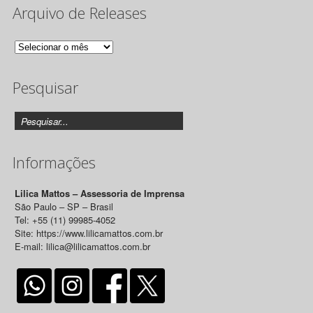
Arquivo de Releases
Arquivo
de
Pesquisar
Releases
Informações
Lilica Mattos – Assessoria de Imprensa
São Paulo – SP – Brasil
Tel: +55 (11) 99985-4052
Site: https://www.lilicamattos.com.br
E-mail: lilica@lilicamattos.com.br