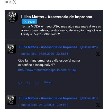
=> X
amigos que sempre nos acompanham!🎄✨🥂❤️
#lcmassessoria
ssessoria
#natal
#merrychristmas
#felizanonovo
Lilica Mattos - Assessoria de Imprensa
#HappyNewYear
Seguir
Foto
Tem a MODA em seu DNA, mas atua nas mais diversas
áreas como beleza, gastronomia, decoração, negócios e
lifestyle. 📞(11) 99985-4052
Visualizar no Facebook
·
Compartilhar
Lilica Mattos - Assessoria de Imprensa
@lilicamattos
Lilica Mattos - Assessoria de Imprensa
9 months ago
·
quinta-feira - 07/05/2026 - 23:18:54
Que tal transformar esse dia especial numa
A Abrafas - Associação Brasileira de Fibras Artificiais e
experiência inesquecível?
Sintéticas foi destaque na Revista Química e Derivados, na
http://www.motoristasaopaulo.com.br
extensa matéria sobre o setor "Produção de fibras químicas e as
Twitter
incertezas do mercado global".
Confira detalhes 🗞📰📈
Lilica Mattos - Assessoria de Imprensa
@lilicamattos
#sustentabilidade
#FibrasSintéticas
#EconomiaCircular
#Abrafas
·
quarta-feira - 24/12/2025 - 21:51:42
#IndústriaTêxtil