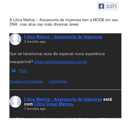
3,071
A Lilica Mattos – Assessoria de Imprensa tem a MODA em seu
DNA, mas atua nas mais diversas áreas
Lilica Mattos - Assessoria de Imprensa
3 months ago
Que tal transformar esse dia especial numa experiência
inesquecível?
www.motoristasaopaulo.com.br
Foto
Visualizar no Facebook
·
Compartilhar
Lilica Mattos - Assessoria de Imprensa
está
com
Lilica Cesar Mattos
.
7 months ago
A LCM Assessoria deseja um excelente Natal e um 2026 repleto
de conquistas e realizações para todos clientes, jornalistas e