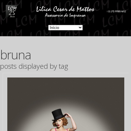
bruna
posts displayed by tag