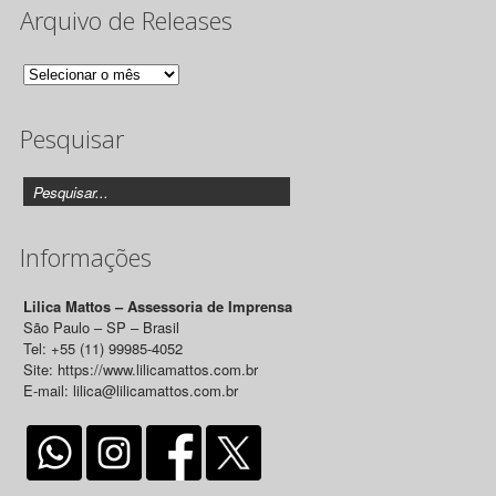
Arquivo de Releases
Arquivo
de
Pesquisar
Releases
Informações
Lilica Mattos – Assessoria de Imprensa
São Paulo – SP – Brasil
Tel: +55 (11) 99985-4052
Site: https://www.lilicamattos.com.br
E-mail: lilica@lilicamattos.com.br