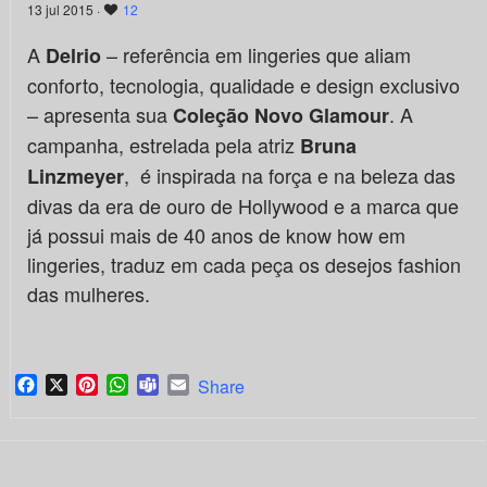
13 jul 2015 ·
12
A
– referência em lingeries que aliam
Delrio
conforto, tecnologia, qualidade e design exclusivo
– apresenta sua
. A
Coleção Novo
Glamour
campanha, estrelada pela atriz
Bruna
, é inspirada na força e na beleza das
Linzmeyer
divas da era de ouro de Hollywood e a marca que
já possui mais de 40 anos de know how em
lingeries, traduz em cada peça os desejos fashion
das mulheres.
Facebook
X
Pinterest
WhatsApp
Teams
Email
Share