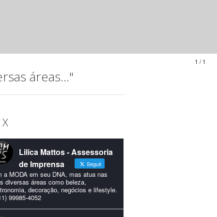
1 / 1
sas áreas..."
 X
Lilica Mattos - Assessoria
de Imprensa
Seguir
 a MODA em seu DNA, mas atua nas
s diversas áreas como beleza,
tronomia, decoração, negócios e lifestyle.
11) 99985-4052