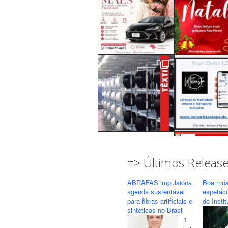
=> Últimos Releas
ABRAFAS impulsiona
Boa mús
agenda sustentável
espetác
para fibras artificiais e
do Insti
sintéticas no Brasil
1
Seguir
Carregar mais...