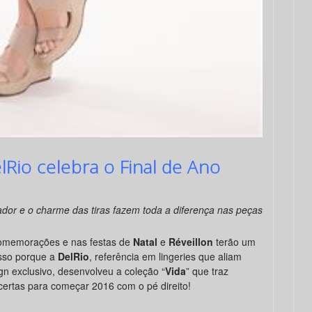
lRio celebra o Final de Ano
ador e o charme das tiras fazem toda a diferença nas peças
comemorações e nas festas de
Natal
e
Réveillon
terão um
Isso porque a
DelRio
, referência em lingeries que aliam
ign exclusivo, desenvolveu a coleção “
Vida
” que traz
s certas para começar 2016 com o pé direito!