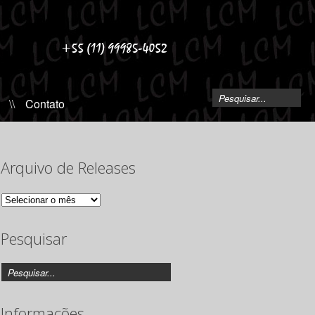
\\
Contato
Arquivo de Releases
Arquivo
de
Releases
Pesquisar
Informações