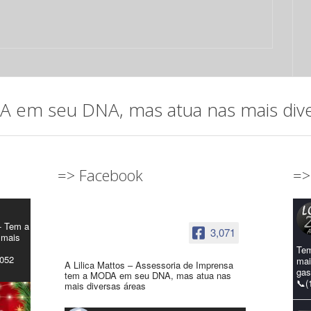
em seu DNA, mas atua nas mais diver
=> Facebook
=>
- Tem a
3,071
 mais
Tem
4052
mai
A Lilica Mattos – Assessoria de Imprensa
gas
tem a MODA em seu DNA, mas atua nas
📞(
mais diversas áreas