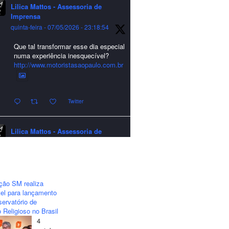
Lilica Mattos - Assessoria de
Imprensa
quinta-feira - 07/05/2026 - 23:18:54
Que tal transformar esse dia especial
numa experiência inesquecível?
http://www.motoristasaopaulo.com.br
Twitter
Lilica Mattos - Assessoria de
Imprensa
quarta-feira - 24/12/2025 - 21:51:42
A LCM Assessoria deseja um
excelente Natal e um 2026 repleto de
ção SM realiza
conquistas e realizações para todos
el para lançamento
clientes, jornalistas e amigos que
ervatório de
sempre nos acompanham!🎄✨🥂❤️
 Religioso no Brasil
4
#lcmassessoria
#assessoria
#natal