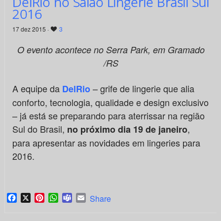
DelRio no Salão Lingerie Brasil Sul
2016
17 dez 2015 ·
3
O evento acontece no Serra Park, em Gramado
/RS
A equipe da
– grife de lingerie que alia
DelRio
conforto, tecnologia, qualidade e design exclusivo
– já está se preparando para aterrissar na região
Sul do Brasil,
,
no próximo dia 19 de janeiro
para apresentar as novidades em lingeries para
2016.
Facebook
X
Pinterest
WhatsApp
Teams
Email
Share