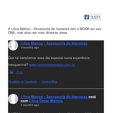
3,071
A Lilica Mattos – Assessoria de Imprensa tem a MODA em seu
DNA, mas atua nas mais diversas áreas
Lilica Mattos - Assessoria de Imprensa
3 months ago
Que tal transformar esse dia especial numa experiência
inesquecível?
www.motoristasaopaulo.com.br
Foto
Visualizar no Facebook
·
Compartilhar
Lilica Mattos - Assessoria de Imprensa
está
com
Lilica Cesar Mattos
.
7 months ago