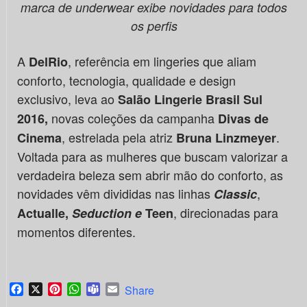
marca de underwear exibe novidades para todos
os perfis
A
, referência em lingeries que aliam
DelRio
conforto, tecnologia, qualidade e design
exclusivo, leva ao
Salão Lingerie Brasil Sul
novas coleções da campanha
2016,
Divas de
, estrelada pela atriz
.
Cinema
Bruna Linzmeyer
Voltada para as mulheres que buscam valorizar a
verdadeira beleza sem abrir mão do conforto, as
novidades vêm divididas nas linhas
,
Classic
, direcionadas para
Actualle,
Seduction e
Teen
momentos diferentes.
Facebook
X
Pinterest
WhatsApp
Teams
Email
Share