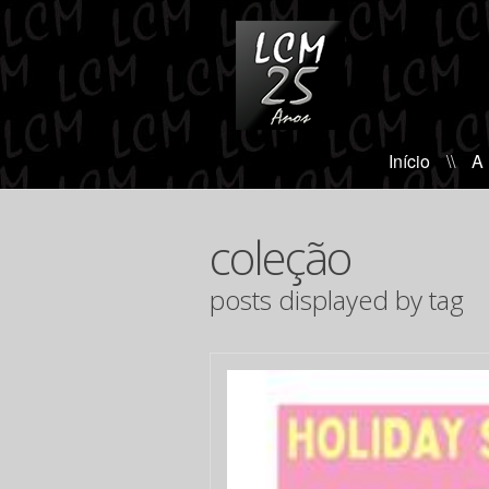
Início
\\
A
coleção
posts displayed by tag