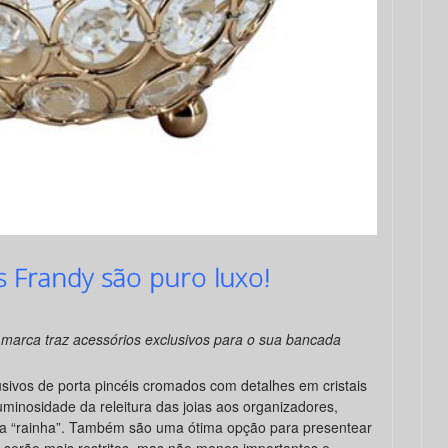
s Frandy são puro luxo!
 marca traz acessórios exclusivos para o sua bancada
sivos de porta pincéis cromados com detalhes em cristais
luminosidade da releitura das joias aos organizadores,
a “rainha”. Também são uma ótima opção para presentear
e serão mais restritas, mas não menos importantes e