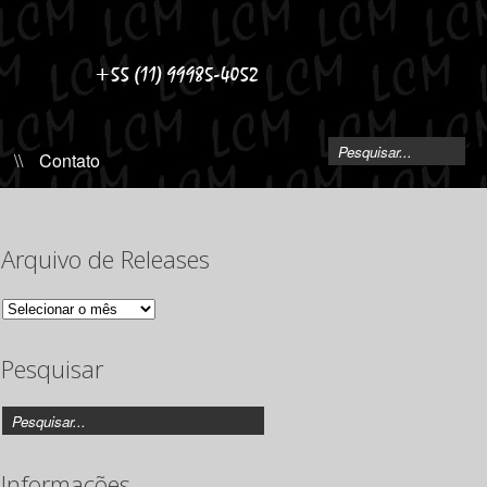
\\
Contato
Arquivo de Releases
Arquivo
de
Releases
Pesquisar
Informações