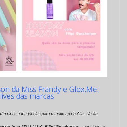
son da Miss Frandy e Glox.Me:
lives das marcas
arão
dicas e tendências para o make up de Alto –Verão
sexta-feira 27/11 (11h)
,
Filipi Goschrman
– maquiador e