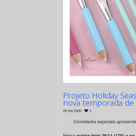
Projeto Holiday Sea
nova temporada de 
25 nov 2020 ·
6
Convidados especiais apresent
Nessa
quinta-feira 26/11 (17h)
e
na 