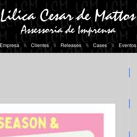
 Empresa
\\
Clientes
\\
Releases
\\
Cases
\\
Eventos