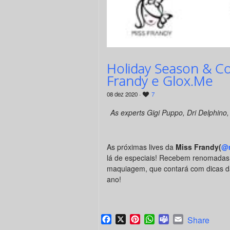
Holiday Season & Co
Frandy e Glox.Me
08 dez 2020 ·
7
As experts Gigi Puppo, Dri Delphino
As próximas lives da
Miss Frandy(
@m
lá de especiais! Recebem renomadas “
maquiagem, que contará com dicas das
ano!
Facebook
X
Pinterest
WhatsApp
Teams
Email
Share