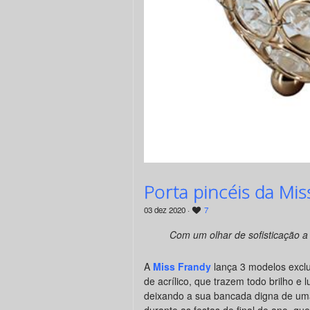
Porta pincéis da Mis
03 dez 2020 ·
7
Com um olhar de sofisticação a
A
Miss Frandy
lança 3 modelos exclu
de acrílico, que trazem todo brilho e 
deixando a sua bancada digna de um
durante as festas de final de ano, qu