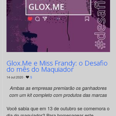
Glox.Me e Miss Frandy: o Desafio
do mês do Maquiador
14 out 2020 ·
5
Ambas as empresas premiarão os ganhadores
com um kit completo com produtos das marcas
Você sabia que em 13 de outubro se comemora o
dia do maquiador? Para homenagear este