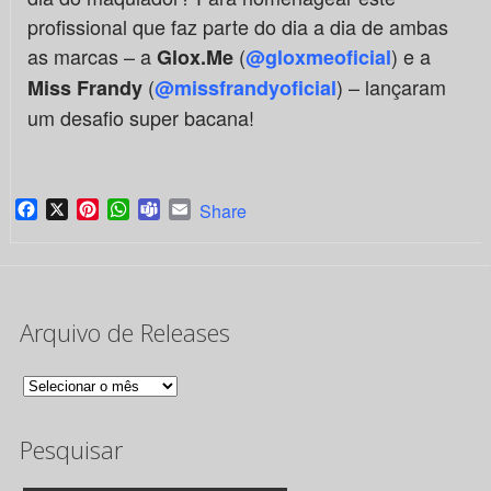
profissional que faz parte do dia a dia de ambas
as marcas – a
(
) e a
Glox.Me
@gloxmeoficial
(
) – lançaram
Miss Frandy
@missfrandyoficial
um desafio super bacana!
Facebook
X
Pinterest
WhatsApp
Teams
Email
Share
Arquivo de Releases
Arquivo
de
Pesquisar
Releases