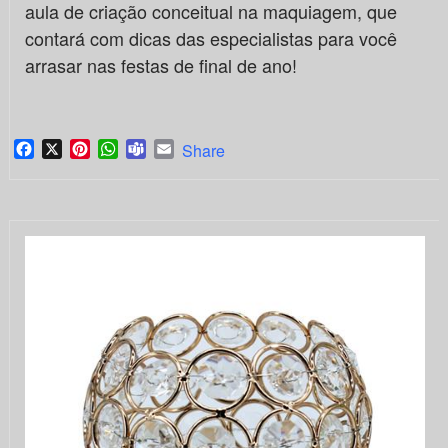
aula de criação conceitual na maquiagem, que
contará com dicas das especialistas para você
arrasar nas festas de final de ano!
Facebook
X
Pinterest
WhatsApp
Teams
Email
Share