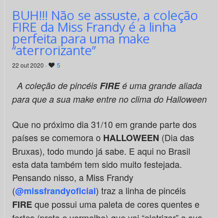
BUH!!! Não se assuste, a coleção
FIRE da Miss Frandy é a linha
perfeita para uma make
“aterrorizante”
22 out 2020 ·
5
A coleção de pincéis
FIRE
é uma grande aliada
para que a sua make entre no clima do Halloween
Que no próximo dia 31/10 em grande parte dos
países se comemora o
(Dia das
HALLOWEEN
Bruxas), todo mundo já sabe. E aqui no Brasil
esta data também tem sido muito festejada.
Pensando nisso, a Miss Frandy
(
) traz a linha de pincéis
@missfrandyoficial
que possui uma paleta de cores quentes e
FIRE
fortes (preto e vermelho) que vai “eletrizar” a sua