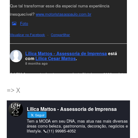
Que tal transformar esse dia especial numa experiência
inesquecível?
www.motoristasaopaulo.com.br
Foto
Visualizar no Facebook
·
Compartilhar
Lilica Mattos - Assessoria de Imprensa
está
com
Lilica Cesar Mattos
.
8 months ago
A LCM Assessoria deseja um excelente Natal e um 2026 repleto
de conquistas e realizações para todos clientes, jornalistas e
=> X
amigos que sempre nos acompanham!🎄✨🥂❤️
#lcmassessoria
ssessoria
#natal
#merrychristmas
#felizanonovo
Lilica Mattos - Assessoria de Imprensa
#HappyNewYear
Seguir
Foto
Tem a MODA em seu DNA, mas atua nas mais diversas
áreas como beleza, gastronomia, decoração, negócios e
lifestyle. 📞(11) 99985-4052
Visualizar no Facebook
·
Compartilhar