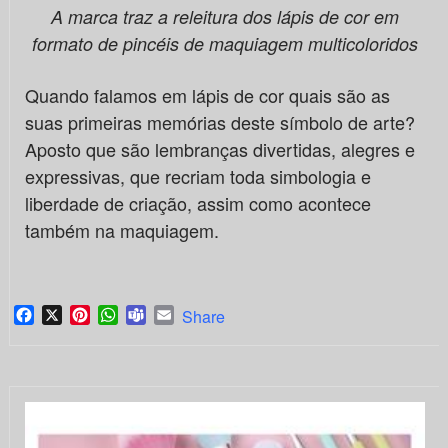
A marca traz a releitura dos lápis de cor em
formato de pincéis de maquiagem multicoloridos
Quando falamos em lápis de cor quais são as
suas primeiras memórias deste símbolo de arte?
Aposto que são lembranças divertidas, alegres e
expressivas, que recriam toda simbologia e
liberdade de criação, assim como acontece
também na maquiagem.
Facebook
X
Pinterest
WhatsApp
Teams
Email
Share