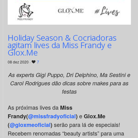
Holiday Season & Cocriadoras
agitam lives da Miss Frandy e
Glox.Me
08 dez 2020 ·
7
As experts Gigi Puppo, Dri Delphino, Ma Sestini e
Carol Rodrigues dão dicas sobre makes para as
festas
As próximas lives da
Miss
e
Frandy(
@missfradyoficial
)
Glox.Me
serão para lá de especiais!
(
@gloxmeoficial
)
Recebem renomadas “beauty artists” para uma