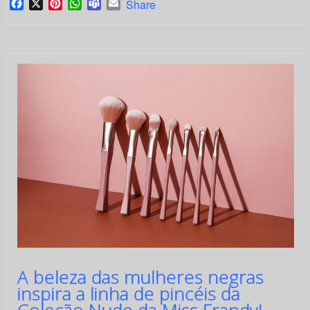
Facebook
X
Pinterest
WhatsApp
Teams
Email
Share
A beleza das mulheres negras
inspira a linha de pincéis da
Coleção Nude da Miss Frandy!