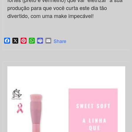
produção para que você curta este dia tão
divertido, com uma make impecável!
Facebook
X
Pinterest
WhatsApp
Teams
Email
Share