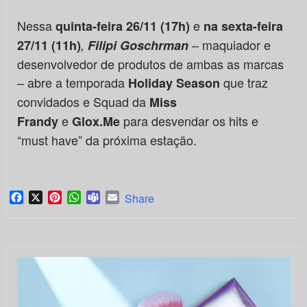
Nessa
e
quinta-feira 26/11 (17h)
na sexta-feira
– maquiador e
27/11 (11h)
,
Filipi Goschrman
desenvolvedor de produtos de ambas as marcas
– abre a temporada
que traz
Holiday Season
convidados e Squad da
Miss
e
para desvendar os hits e
Frandy
Glox.Me
“must have” da próxima estação.
Facebook
X
Pinterest
WhatsApp
Teams
Email
Share