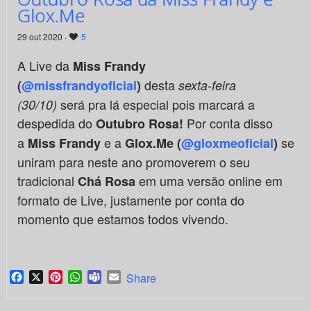
Glox.Me
29 out 2020 ·
5
A Live da
Miss Frandy
desta
(
@missfrandyoficial
)
sexta-feira
será pra lá especial pois marcará a
(30/10)
despedida do
Por conta disso
Outubro Rosa!
a
e a
se
Miss Frandy
Glox.Me (
@gloxmeoficial
)
uniram para neste ano promoverem o seu
tradicional
em uma versão online em
Chá Rosa
formato de Live, justamente por conta do
momento que estamos todos vivendo.
Facebook
X
Pinterest
WhatsApp
Teams
Email
Share