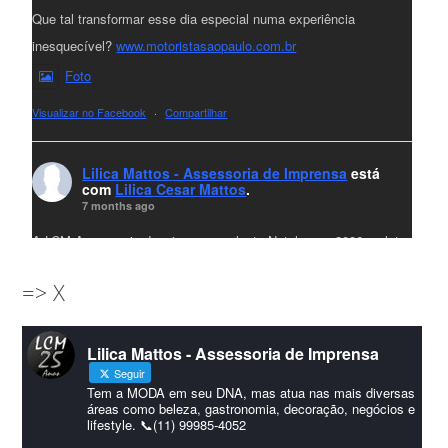
Que tal transformar esse dia especial numa experiência
inesquecível?
www.motoristasaopaulo.com.br
Foto
Visualizar no Facebook
·
Compartilhar
Lilica Mattos - Assessoria de Imprensa
está
com
Lilica Cesar Mattos
.
7 months ago
A LCM Assessoria deseja um excelente Natal e um 2026 repleto
de conquistas e realizações para todos clientes, jornalistas e
=> X
amigos que sempre nos acompanham!🎄✨🥂❤️
#lcmassessoria
ssessoria
#natal
#merrychristmas
#felizanonovo
Lilica Mattos - Assessoria de Imprensa
#HappyNewYear
Seguir
Foto
Tem a MODA em seu DNA, mas atua nas mais diversas
áreas como beleza, gastronomia, decoração, negócios e
lifestyle. 📞(11) 99985-4052
Visualizar no Facebook
·
Compartilhar