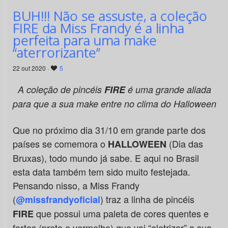
BUH!!! Não se assuste, a coleção
FIRE da Miss Frandy é a linha
perfeita para uma make
“aterrorizante”
22 out 2020 ·
5
A coleção de pincéis
FIRE
é uma grande aliada
para que a sua make entre no clima do Halloween
Que no próximo dia 31/10 em grande parte dos
países se comemora o
(Dia das
HALLOWEEN
Bruxas), todo mundo já sabe. E aqui no Brasil
esta data também tem sido muito festejada.
Pensando nisso, a Miss Frandy
(
) traz a linha de pincéis
@missfrandyoficial
que possui uma paleta de cores quentes e
FIRE
fortes (preto e vermelho) que vai “eletrizar” a sua