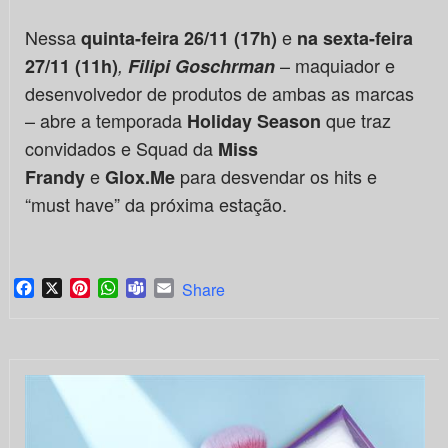
Nessa
e
quinta-feira 26/11 (17h)
na sexta-feira
– maquiador e
27/11 (11h)
,
Filipi Goschrman
desenvolvedor de produtos de ambas as marcas
– abre a temporada
que traz
Holiday Season
convidados e Squad da
Miss
e
para desvendar os hits e
Frandy
Glox.Me
“must have” da próxima estação.
Facebook
X
Pinterest
WhatsApp
Teams
Email
Share