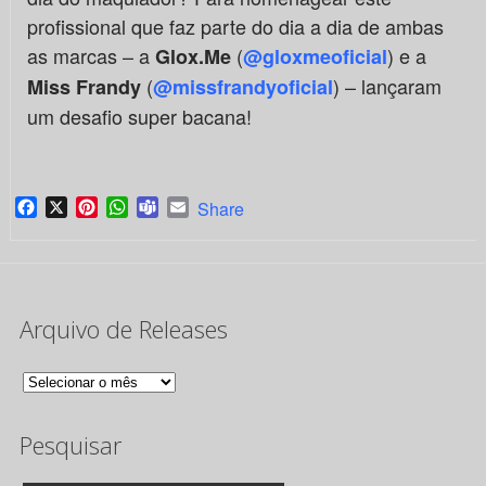
profissional que faz parte do dia a dia de ambas
as marcas – a
(
) e a
Glox.Me
@gloxmeoficial
(
) – lançaram
Miss Frandy
@missfrandyoficial
um desafio super bacana!
Facebook
X
Pinterest
WhatsApp
Teams
Email
Share
Arquivo de Releases
Arquivo
de
Pesquisar
Releases