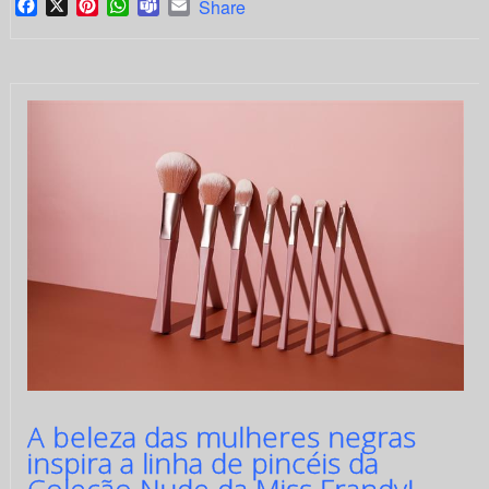
Facebook
X
Pinterest
WhatsApp
Teams
Email
Share
A beleza das mulheres negras
inspira a linha de pincéis da
Coleção Nude da Miss Frandy!