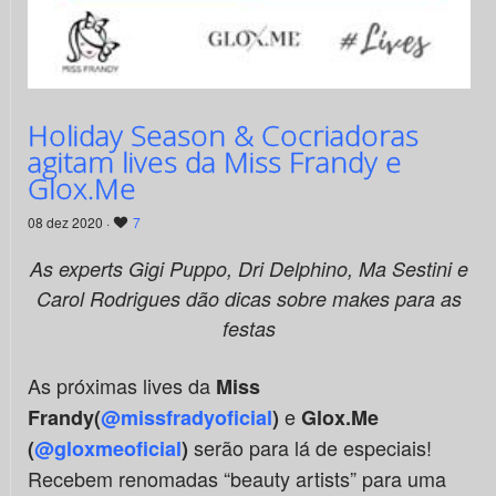
Holiday Season & Cocriadoras
agitam lives da Miss Frandy e
Glox.Me
08 dez 2020 ·
7
As experts Gigi Puppo, Dri Delphino, Ma Sestini e
Carol Rodrigues dão dicas sobre makes para as
festas
As próximas lives da
Miss
e
Frandy(
@missfradyoficial
)
Glox.Me
serão para lá de especiais!
(
@gloxmeoficial
)
Recebem renomadas “beauty artists” para uma