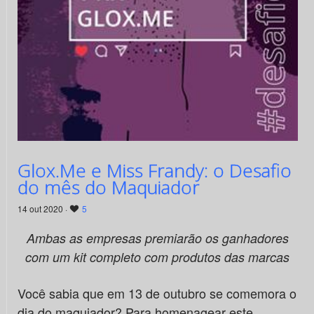
Glox.Me e Miss Frandy: o Desafio
do mês do Maquiador
14 out 2020 ·
5
Ambas as empresas premiarão os ganhadores
com um kit completo com produtos das marcas
Você sabia que em 13 de outubro se comemora o
dia do maquiador? Para homenagear este