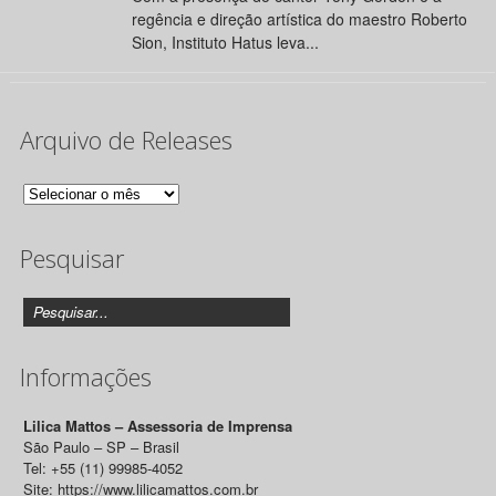
regência e direção artística do maestro Roberto
Sion, Instituto Hatus leva...
Arquivo de Releases
Arquivo
de
Pesquisar
Releases
Informações
Lilica Mattos – Assessoria de Imprensa
São Paulo – SP – Brasil
Tel: +55 (11) 99985-4052
Site: https://www.lilicamattos.com.br