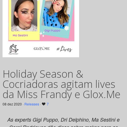
Holiday Season &
Cocriadoras agitam lives
da Miss Frandy e Glox.Me
08 dez 2020 ·
Releases
·
7
As experts Gigi Puppo, Dri Delphino, Ma Sestini e