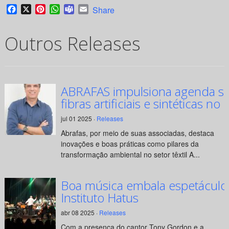
Facebook
X
Pinterest
WhatsApp
Teams
Email
Share
Outros Releases
ABRAFAS impulsiona agenda su
fibras artificiais e sintéticas no 
jul 01 2025 ·
Releases
Abrafas, por meio de suas associadas, destaca
inovações e boas práticas como pilares da
transformação ambiental no setor têxtil A...
Boa música embala espetáculo
Instituto Hatus
abr 08 2025 ·
Releases
Com a presença do cantor Tony Gordon e a