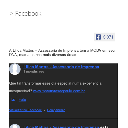
=> Facebook
3,071
A Lilica Mattos – Assessoria de Imprensa tem a MODA em seu
DNA, mas atua nas mais diversas áreas
Lilica Mattos - Assessoria de Imprensa
3 months ago
Que tal transformar esse dia especial numa experiência
inesquecível?
www.motoristasaopaulo.com.br
Foto
Visualizar no Facebook
·
Compartilhar
Lilica Mattos - Assessoria de Imprensa
está