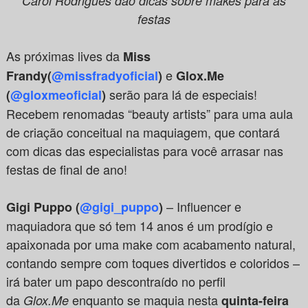
Carol Rodrigues dão dicas sobre makes para as
festas
As próximas lives da
Miss
e
Frandy(
@missfradyoficial
)
Glox.Me
serão para lá de especiais!
(
@gloxmeoficial
)
Recebem renomadas “beauty artists” para uma aula
de criação conceitual na maquiagem, que contará
com dicas das especialistas para você arrasar nas
festas de final de ano!
– Influencer e
Gigi Puppo (
@gigi_puppo
)
maquiadora que só tem 14 anos é um prodígio e
apaixonada por uma make com acabamento natural,
contando sempre com toques divertidos e coloridos –
irá bater um papo descontraído no perfil
da
enquanto se maquia nesta
Glox.Me
quinta-feira