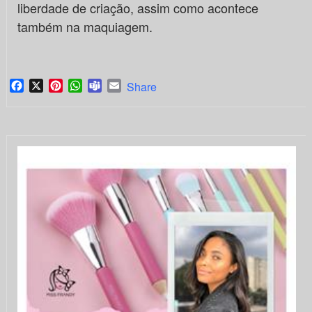
liberdade de criação, assim como acontece
também na maquiagem.
Facebook
X
Pinterest
WhatsApp
Teams
Email
Share