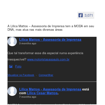
3,071
A Lilica Mattos – Assessoria de Imprensa tem a MODA em seu
DNA, mas atua nas mais diversas áreas
Lilica Mattos - Assessoria de Imprensa
3 months ago
Que tal transformar esse dia especial numa experiência
inesquecível?
www.motoristasaopaulo.com.br
Foto
Visualizar no Facebook
·
Compartilhar
Lilica Mattos - Assessoria de Imprensa
está
com
Lilica Cesar Mattos
.
7 months ago
A LCM Assessoria deseja um excelente Natal e um 2026 repleto