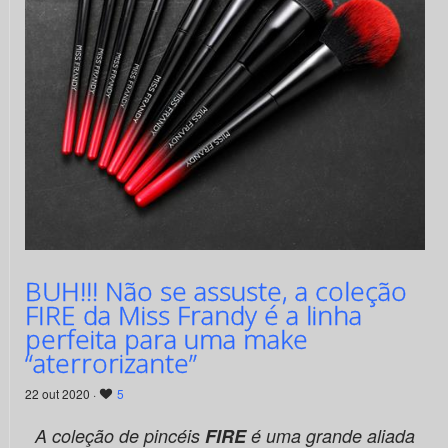
BUH!!! Não se assuste, a coleção
FIRE da Miss Frandy é a linha
perfeita para uma make
“aterrorizante”
22 out 2020 ·
5
A coleção de pincéis
FIRE
é uma grande aliada