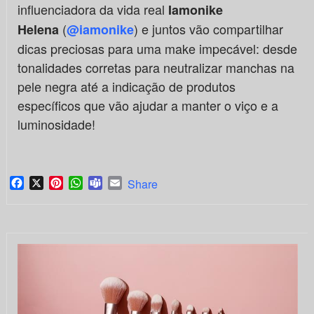
influenciadora da vida real
Iamonike
(
) e juntos vão compartilhar
Helena
@iamonike
dicas preciosas para uma make impecável: desde
tonalidades corretas para neutralizar manchas na
pele negra até a indicação de produtos
específicos que vão ajudar a manter o viço e a
luminosidade!
Facebook
X
Pinterest
WhatsApp
Teams
Email
Share