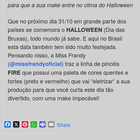
para que a sua make entre no clima do Halloween
Que no próximo dia 31/10 em grande parte dos
países se comemora o
(Dia das
HALLOWEEN
Bruxas), todo mundo já sabe. E aqui no Brasil
esta data também tem sido muito festejada.
Pensando nisso, a Miss Frandy
(
) traz a linha de pincéis
@missfrandyoficial
que possui uma paleta de cores quentes e
FIRE
fortes (preto e vermelho) que vai “eletrizar” a sua
produção para que você curta este dia tão
divertido, com uma make impecável!
Facebook
X
Pinterest
WhatsApp
Teams
Email
Share