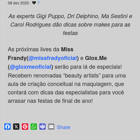
08 dez 2020 ·
7
As experts Gigi Puppo, Dri Delphino, Ma Sestini e
Carol Rodrigues dão dicas sobre makes para as
festas
As próximas lives da
Miss
e
Frandy(
@missfradyoficial
)
Glox.Me
serão para lá de especiais!
(
@gloxmeoficial
)
Recebem renomadas “beauty artists” para uma
aula de criação conceitual na maquiagem, que
contará com dicas das especialistas para você
arrasar nas festas de final de ano!
Facebook
X
Pinterest
WhatsApp
Teams
Email
Share