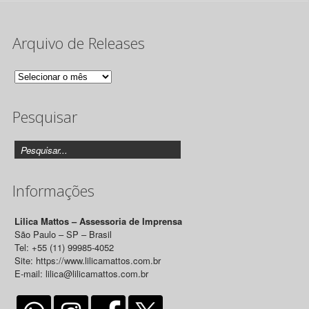
Arquivo de Releases
Arquivo
de
Pesquisar
Releases
Informações
Lilica Mattos – Assessoria de Imprensa
São Paulo – SP – Brasil
Tel: +55 (11) 99985-4052
Site: https://www.lilicamattos.com.br
E-mail: lilica@lilicamattos.com.br