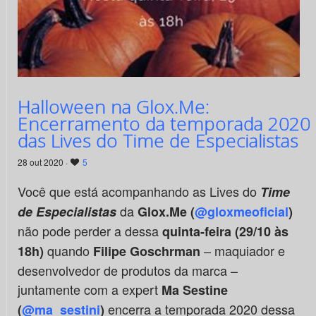
Halloween na Glox.Me:
Encerramento da temporada 2020
das Lives do Time de Especialistas
28 out 2020 ·
5
Você que está acompanhando as Lives do
Time
da
de Especialistas
Glox.Me (
@gloxmeoficial
)
não pode perder a dessa
quinta-feira (29/10 às
quando
– maquiador e
18h)
Filipe Goschrman
desenvolvedor de produtos da marca –
juntamente com a expert
Ma Sestine
encerra a temporada 2020 dessa
(
@ma_sestini
)