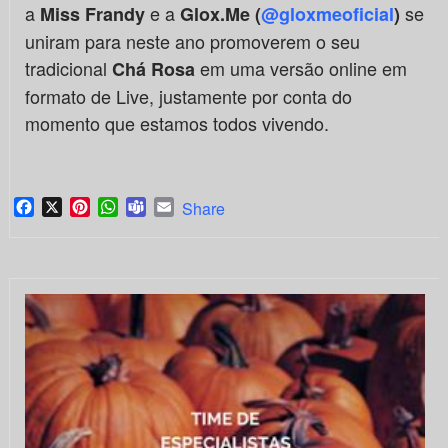
a
e a
se
Miss Frandy
Glox.Me (
@gloxmeoficial
)
uniram para neste ano promoverem o seu
tradicional
em uma versão online em
Chá Rosa
formato de Live, justamente por conta do
momento que estamos todos vivendo.
Facebook
X
Pinterest
WhatsApp
Teams
Email
Share