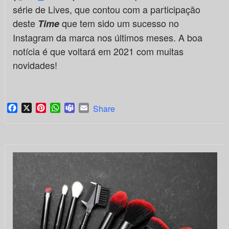
série de Lives, que contou com a participação
deste
que tem sido um sucesso no
Time
Instagram da marca nos últimos meses. A boa
notícia é que voltará em 2021 com muitas
novidades!
Facebook
X
Pinterest
WhatsApp
Teams
Email
Share