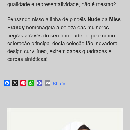
qualidade e representatividade, não é mesmo?
Pensando nisso a linha de pincéis
da
Nude
Miss
homenageia a beleza das mulheres
Frandy
negras através do seu tom nude de pele como
coloração principal desta coleção tão inovadora –
design curvilíneo, extremidades quadradas e
cerdas sintéticas!
Facebook
X
Pinterest
WhatsApp
Teams
Email
Share