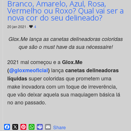
Branco, Amarelo, Azul, Rosa,
Vermelho ou Roxo? Qual vai ser a
nova cor do seu delineado?
20 jan 2021 ·
4
Glox.Me lança as canetas delineadoras coloridas
que são o must have da sua nécessaire!
2021 mal começou e a
Glox.Me
lança
(
@gloxmeoficial
)
canetas delineadoras
super coloridas que prometem uma
líquidas
make inovadora com um toque de irreverência,
que vão deixar aquela sua maquiagem básica lá
no ano passado.
Facebook
X
Pinterest
WhatsApp
Teams
Email
Share