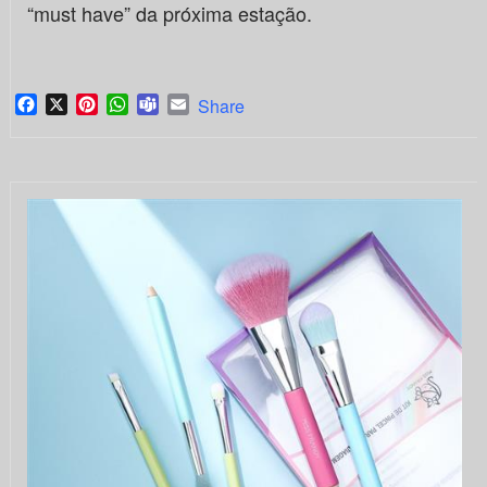
“must have” da próxima estação.
Facebook
X
Pinterest
WhatsApp
Teams
Email
Share