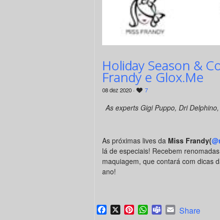
Holiday Season & Co
Frandy e Glox.Me
08 dez 2020 ·
7
As experts Gigi Puppo, Dri Delphino
As próximas lives da
Miss Frandy(
@m
lá de especiais! Recebem renomadas “
maquiagem, que contará com dicas das
ano!
Facebook
X
Pinterest
WhatsApp
Teams
Email
Share