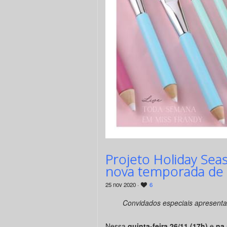
Projeto Holiday Sea
nova temporada de 
25 nov 2020 ·
6
Convidados especiais apresent
Nessa
quinta-feira 26/11 (17h)
e
na 