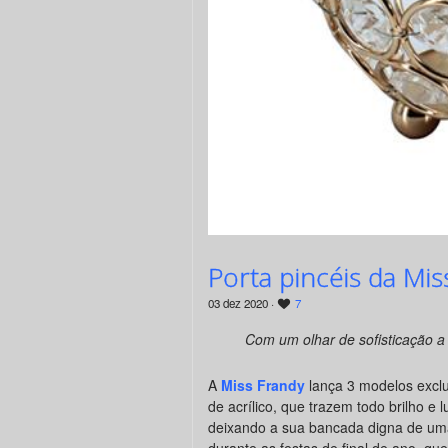
Porta pincéis da Mis
03 dez 2020 ·
7
Com um olhar de sofisticação a
A
Miss Frandy
lança 3 modelos exclu
de acrílico, que trazem todo brilho e 
deixando a sua bancada digna de um
durante as festas de final de ano, qu