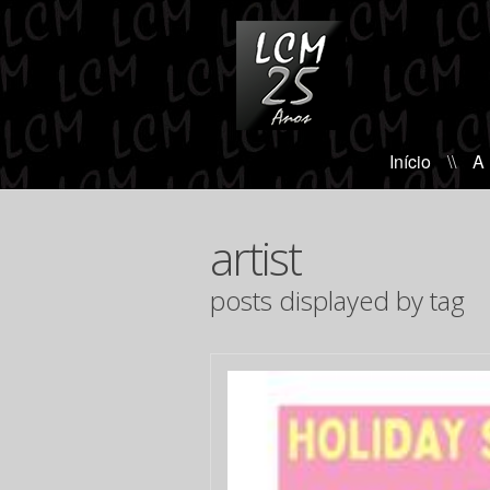
Início
\\
A
artist
posts displayed by tag