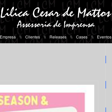
 Empresa
\\
Clientes
\\
Releases
\\
Cases
\\
Eventos