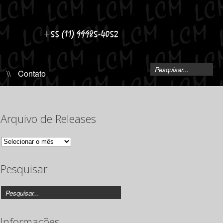
\\
Contato
Arquivo de Releases
Arquivo
de
Releases
Pesquisar
Informações