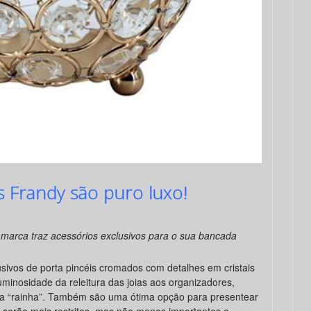
s Frandy são puro luxo!
 marca traz acessórios exclusivos para o sua bancada
sivos de porta pincéis cromados com detalhes em cristais
luminosidade da releitura das joias aos organizadores,
a “rainha”. Também são uma ótima opção para presentear
e serão mais restritas, mas não menos importantes e