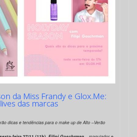
son da Miss Frandy e Glox.Me:
lives das marcas
arão
dicas e tendências para o make up de Alto –Verão
sexta-feira 27/11 (11h)
,
Filipi Goschrman
– maquiador e