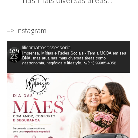
nas mais diversas áreas..."
=> Instagram
lilicamattosassessoria
Imprensa, Mídias e Redes Sociais - Tem a MODA em seu
DNA, mas atua nas mais diversas áreas como
gastronomia, negócios e lifestyle. 📞(11) 99985-4052