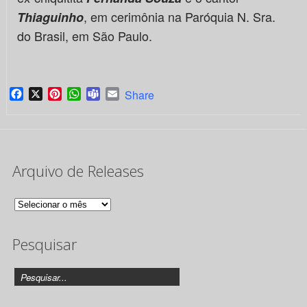
, em cerimônia na Paróquia N. Sra.
Thiaguinho
do Brasil, em São Paulo.
Facebook
X
Pinterest
WhatsApp
Teams
Email
Share
Arquivo de Releases
Arquivo
de
Pesquisar
Releases