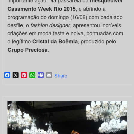
importante ação. Na passarela da
Inesquecível
, e abrindo a
Casamento Week Rio 2015
programação do domingo (16/08) com badalado
desfile, o
, apresentou incríveis
fashion designer
criações em moda festa e noiva, pontuadas com
o legítimo
, produzido pelo
Cristal da Boêmia
.
Grupo Preciosa
Facebook
X
Pinterest
WhatsApp
Teams
Email
Share