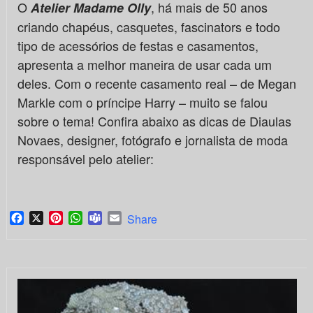
O
, há mais de 50 anos
Atelier Madame Olly
criando chapéus, casquetes, fascinators e todo
tipo de acessórios de festas e casamentos,
apresenta a melhor maneira de usar cada um
deles. Com o recente casamento real – de Megan
Markle com o príncipe Harry – muito se falou
sobre o tema! Confira abaixo as dicas de Diaulas
Novaes, designer, fotógrafo e jornalista de moda
responsável pelo atelier:
Facebook
X
Pinterest
WhatsApp
Teams
Email
Share