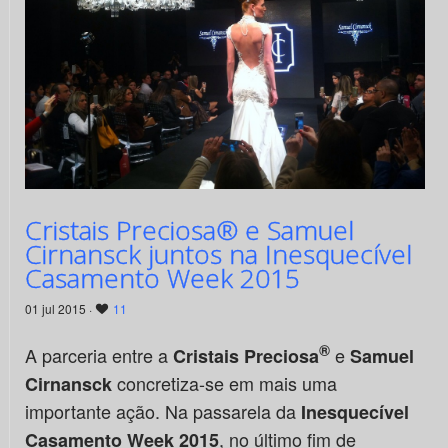
Cristais Preciosa® e Samuel
Cirnansck juntos na Inesquecível
Casamento Week 2015
01 jul 2015 ·
11
®
A parceria entre a
e
Cristais Preciosa
Samuel
concretiza-se em mais uma
Cirnansck
importante ação. Na passarela da
Inesquecível
, no último fim de
Casamento Week 2015