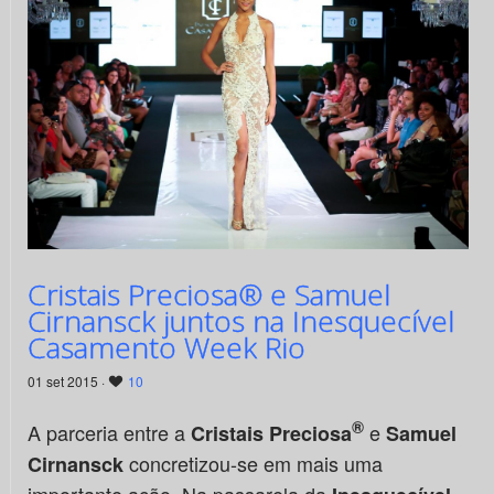
Cristais Preciosa® e Samuel
Cirnansck juntos na Inesquecível
Casamento Week Rio
01 set 2015 ·
10
®
A parceria entre a
e
Cristais Preciosa
Samuel
concretizou-se em mais uma
Cirnansck