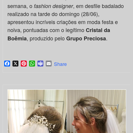
semana, o
, em desfile badalado
fashion designer
realizado na tarde do domingo (28/06),
apresentou incríveis criações em moda festa e
noiva, pontuadas com o legítimo
Cristal da
, produzido pelo
.
Boêmia
Grupo Preciosa
Facebook
X
Pinterest
WhatsApp
Teams
Email
Share