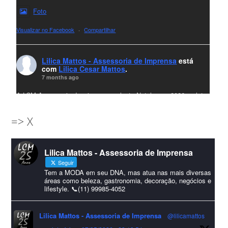
Foto
Visualizar no Facebook
·
Compartilhar
Lilica Mattos - Assessoria de Imprensa
está
com
Lilica Cesar Mattos
.
7 months ago
A LCM Assessoria deseja um excelente Natal e um 2026 repleto
de conquistas e realizações para todos clientes, jornalistas e
=> X
amigos que sempre nos acompanham!🎄✨🥂❤️
#lcmassessoria
ssessoria
#natal
#merrychristmas
#felizanonovo
Lilica Mattos - Assessoria de Imprensa
#HappyNewYear
Seguir
Foto
Tem a MODA em seu DNA, mas atua nas mais diversas
áreas como beleza, gastronomia, decoração, negócios e
lifestyle. 📞(11) 99985-4052
Visualizar no Facebook
·
Compartilhar
Lilica Mattos - Assessoria de Imprensa
@lilicamattos
Lilica Mattos - Assessoria de Imprensa