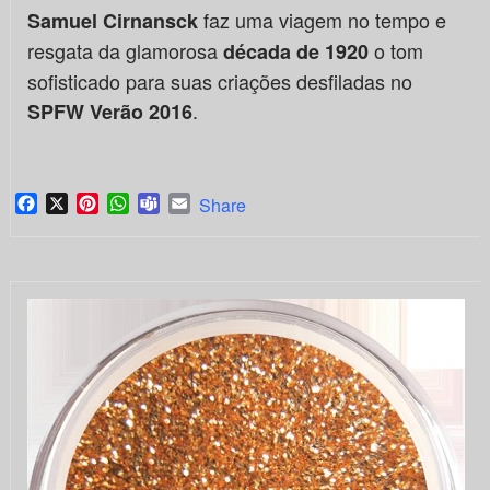
faz uma viagem no tempo e
Samuel Cirnansck
resgata da glamorosa
o tom
década de 1920
sofisticado para suas criações desfiladas no
.
SPFW Verão 2016
Facebook
X
Pinterest
WhatsApp
Teams
Email
Share