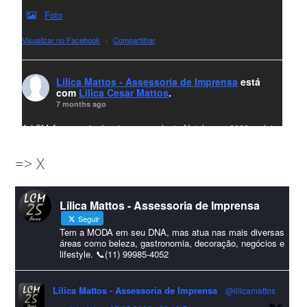
Foto
Visualizar no Facebook
·
Compartilhar
Lilica Mattos - Assessoria de Imprensa
está
com
Lilica Cesar Mattos
.
7 months ago
A LCM Assessoria deseja um excelente Natal e um 2026 repleto
de conquistas e realizações para todos clientes, jornalistas e
=> X
amigos que sempre nos acompanham!🎄✨🥂❤️
#lcmassessoria
ssessoria
#natal
#merrychristmas
#felizanonovo
Lilica Mattos - Assessoria de Imprensa
#HappyNewYear
Seguir
Foto
Tem a MODA em seu DNA, mas atua nas mais diversas
áreas como beleza, gastronomia, decoração, negócios e
lifestyle. 📞(11) 99985-4052
Visualizar no Facebook
·
Compartilhar
Lilica Mattos - Assessoria de Imprensa
@lilicamattos
Lilica Mattos - Assessoria de Imprensa