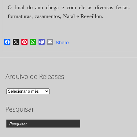
O final do ano chega e com ele as diversas festas:
formaturas, casamentos, Natal e Reveillon.
Facebook
X
Pinterest
WhatsApp
Teams
Email
Share
Arquivo de Releases
Arquivo
de
Pesquisar
Releases