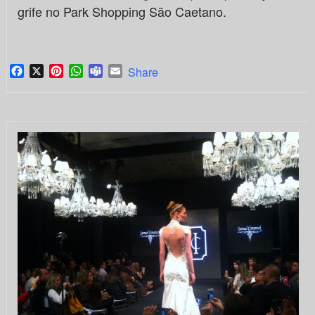
grife no Park Shopping São Caetano.
Facebook
X
Pinterest
WhatsApp
Teams
Email
Share