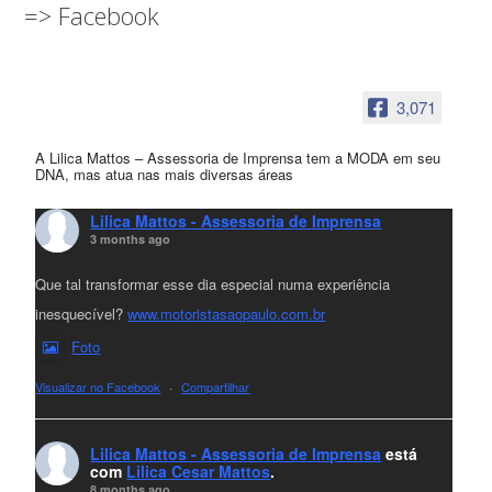
=> Facebook
3,071
A Lilica Mattos – Assessoria de Imprensa tem a MODA em seu
DNA, mas atua nas mais diversas áreas
Lilica Mattos - Assessoria de Imprensa
3 months ago
Que tal transformar esse dia especial numa experiência
inesquecível?
www.motoristasaopaulo.com.br
Foto
Visualizar no Facebook
·
Compartilhar
Lilica Mattos - Assessoria de Imprensa
está
com
Lilica Cesar Mattos
.
8 months ago