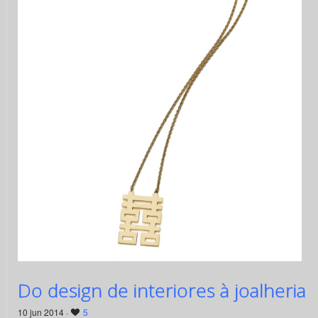
Do design de interiores à joalheria
10 jun 2014 ·
5