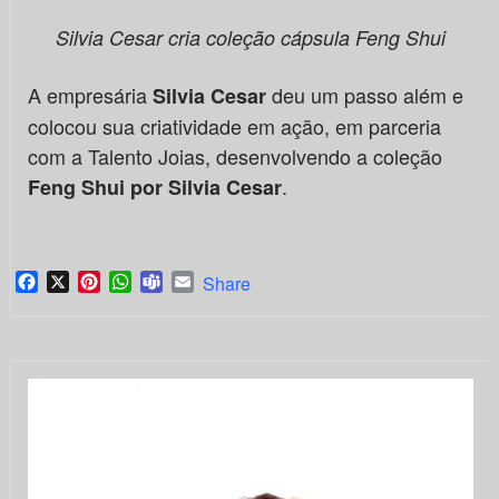
Silvia Cesar cria coleção cápsula Feng Shui
A empresária
deu um passo além e
Silvia Cesar
colocou sua criatividade em ação, em parceria
com a Talento Joias, desenvolvendo a coleção
.
Feng Shui
por Silvia Cesar
Facebook
X
Pinterest
WhatsApp
Teams
Email
Share