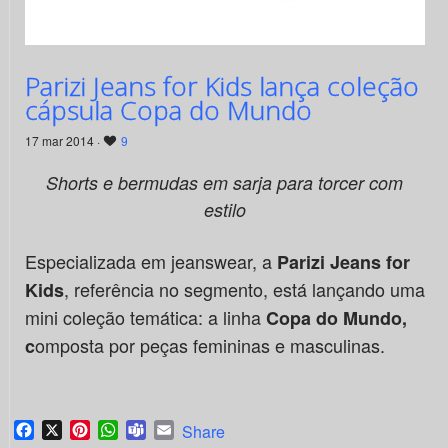
Parizi Jeans for Kids lança coleção
cápsula Copa do Mundo
17 mar 2014 ·
9
Shorts e bermudas em sarja para torcer com
estilo
Especializada em jeanswear, a
Parizi Jeans for
, referência no segmento, está lançando uma
Kids
mini coleção temática: a linha
Copa do
Mundo,
omposta por peças femininas e masculinas.
c
Facebook
X
Pinterest
WhatsApp
Teams
Email
Share