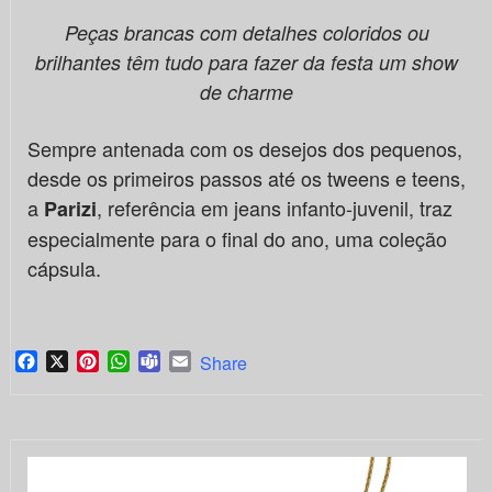
Peças brancas com detalhes coloridos ou
brilhantes têm tudo para fazer da festa um show
de charme
Sempre antenada com os desejos dos pequenos,
desde os primeiros passos até os tweens e teens,
a
, referência em jeans infanto-juvenil, traz
Parizi
especialmente para o final do ano, uma coleção
cápsula.
Facebook
X
Pinterest
WhatsApp
Teams
Email
Share