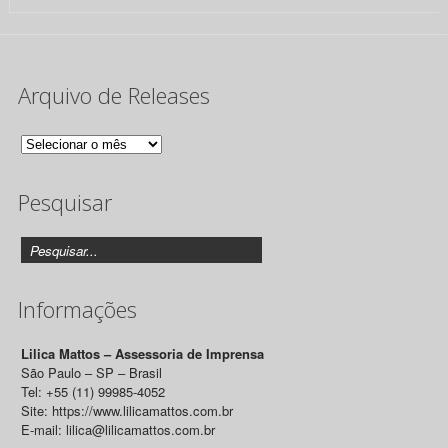
Arquivo de Releases
Arquivo
de
Pesquisar
Releases
Informações
Lilica Mattos – Assessoria de Imprensa
São Paulo – SP – Brasil
Tel: +55 (11) 99985-4052
Site: https://www.lilicamattos.com.br
E-mail: lilica@lilicamattos.com.br