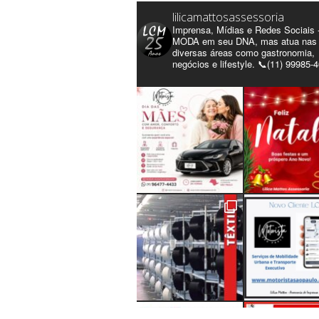
lilicamattosassessoria
Imprensa, Mídias e Redes Sociais 
MODA em seu DNA, mas atua nas
diversas áreas como gastronomia,
negócios e lifestyle. 📞(11) 99985-