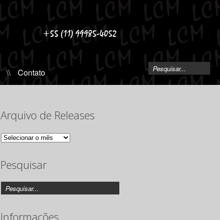
\\
Contato
Arquivo de Releases
Arquivo
de
Releases
Pesquisar
Informações