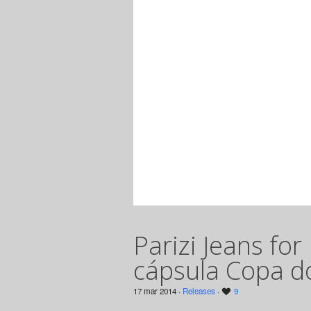
Parizi Jeans for
cápsula Copa 
17 mar 2014 ·
Releases
·
9