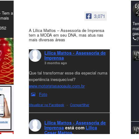
- Tem a
3,071
 mais
Tem
4052
mai
A Lilica Mattos – Assessoria de Imprensa
gas
tem a MODA em seu DNA, mas atua nas
📞(
mais diversas áreas
Lilica Mattos - Assessoria de
Imprensa
3 months ago
Que tal transformar esse dia especial numa
experiência inesquecível?
www.motoristasaopaulo.com.br
Foto
Visualizar no Facebook
·
Compartilhar
Lilica Mattos - Assessoria de
Imprensa
está com
Lilica
Cesar Mattos
.
7 months ago