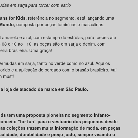
das em sarja para torcer com estilo
eans for Kids
, referência no segmento, está lançando uma
Mundo, c
omposta por peças femininas e masculinas.
 amarelo e azul, com estampa de estrelas, para bebês até
o 08 e 10 ao 16, as peças são em sarja e denim, com
eira brasileira. Uma graça!
ermudas em sarja, tanto no verde como no azul. Aqui os
orido e a aplicação de bordado com o brasão brasileiro. Vai
m must!
a loja de atacado da marca em São Paulo.
Kids tem uma proposta pioneira no segmento infanto-
conceito “for fun” para o vestuário dos pequenos desde
uas coleções trazem muita informação de moda, em peças
ualidade, durabilidade e preço justo, sempre visando o