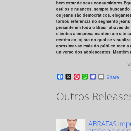
bem estar de seus consumidores.Equi
estilos e nuances, sempre buscando a
os jeans são democráticos, elegante
tornou referência no segmento jeans
presente em todo o Brasil através de
clientes a empresa mantém um site s
restrita ao lojista no qual se visual
aproximar-se mais do público teen a
universo dos adolescentes. Mantêm 
w
Facebook
X
Pinterest
WhatsApp
Teams
Email
Share
Outros Release
ABRAFAS impul
artificiais e si