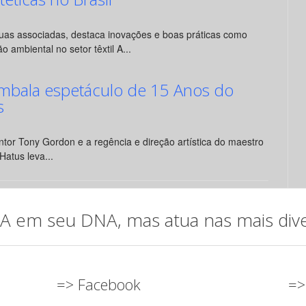
suas associadas, destaca inovações e boas práticas como
o ambiental no setor têxtil A...
mbala espetáculo de 15 Anos do
s
tor Tony Gordon e a regência e direção artística do maestro
Hatus leva...
em seu DNA, mas atua nas mais diver
=> Facebook
=>