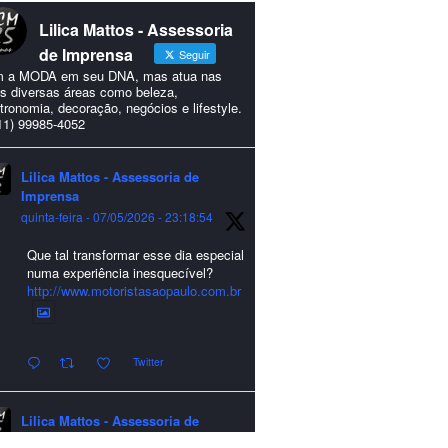
Lilica Mattos - Assessoria
de Imprensa
Seguir
 a MODA em seu DNA, mas atua nas
s diversas áreas como beleza,
tronomia, decoração, negócios e lifestyle.
11) 99985-4052
Lilica Mattos - Assessoria de
Imprensa
quinta-feira - 07/05/2026 - 23:18:54
Que tal transformar esse dia especial
numa experiência inesquecível?
http://www.motoristasaopaulo.com.br
Twitter
Lilica Mattos - Assessoria de
Imprensa