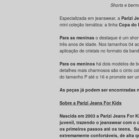
Shorts e bermu
Especializada em jeanswear, a
Parizi J
mini coleção temática: a linha
Copa do
Para as meninas
o destaque é um short
três anos de idade. Nos tamanhos 04 a
aplicação de cristais no formato da band
Para os meninos
há dois modelos de b
detalhes mais charmosos são o cinto col
do tamanho P até o 16 e promete ser u
As peças já podem ser encontradas n
Sobre a Parizi Jeans For Kids
Nascida em 2003 a Parizi Jeans For 
juvenil, trazendo o jeanswear com o 
os primeiros passos até os teens. S
extremamente confortáveis, de alta q