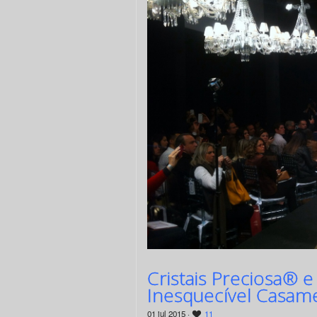
Cristais Preciosa® 
Inesquecível Casa
01 jul 2015 ·
11