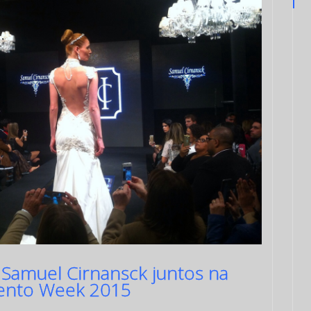
e Samuel Cirnansck juntos na
mento Week 2015