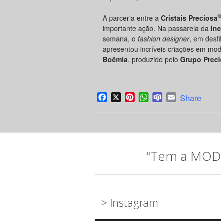
A parceria entre a
Cristais Preciosa
importante ação. Na passarela da
In
semana, o
fashion designer
, em desf
apresentou incríveis criações em mod
Boêmia
, produzido pelo
Grupo Prec
Facebook
X
Pinterest
WhatsApp
Teams
Email
Share
"Tem a MODA 
=> Instagram