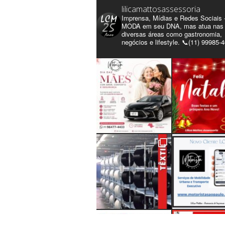
lilicamattosassessoria
Imprensa, Mídias e Redes Sociais 
MODA em seu DNA, mas atua nas
diversas áreas como gastronomia,
negócios e lifestyle. 📞(11) 99985-