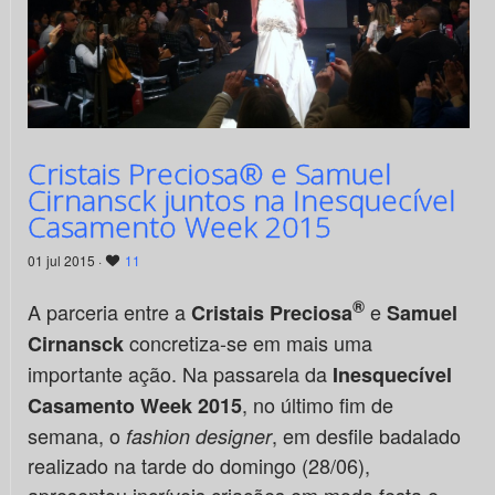
Cristais Preciosa® e Samuel
Cirnansck juntos na Inesquecível
Casamento Week 2015
01 jul 2015 ·
11
®
A parceria entre a
e
Cristais Preciosa
Samuel
concretiza-se em mais uma
Cirnansck
importante ação. Na passarela da
Inesquecível
, no último fim de
Casamento Week 2015
semana, o
, em desfile badalado
fashion designer
realizado na tarde do domingo (28/06),