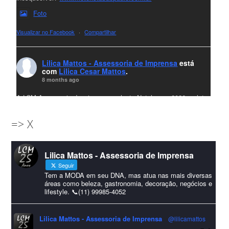
Foto
Visualizar no Facebook
·
Compartilhar
Lilica Mattos - Assessoria de Imprensa
está
com
Lilica Cesar Mattos
.
8 months ago
A LCM Assessoria deseja um excelente Natal e um 2026 repleto
de conquistas e realizações para todos clientes, jornalistas e
=> X
amigos que sempre nos acompanham!🎄✨🥂❤️
#lcmassessoria
ssessoria
#natal
#merrychristmas
#felizanonovo
Lilica Mattos - Assessoria de Imprensa
#HappyNewYear
Seguir
Foto
Tem a MODA em seu DNA, mas atua nas mais diversas
áreas como beleza, gastronomia, decoração, negócios e
lifestyle. 📞(11) 99985-4052
Visualizar no Facebook
·
Compartilhar
Lilica Mattos - Assessoria de Imprensa
@lilicamattos
Lilica Mattos - Assessoria de Imprensa