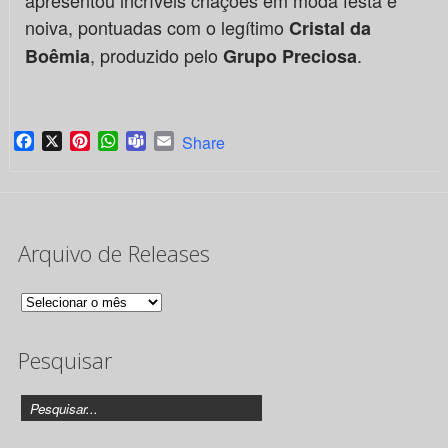
apresentou incríveis criações em moda festa e
noiva, pontuadas com o legítimo
Cristal da
, produzido pelo
.
Boêmia
Grupo Preciosa
Facebook
X
Pinterest
WhatsApp
Teams
Email
Share
Arquivo de Releases
Arquivo
de
Pesquisar
Releases