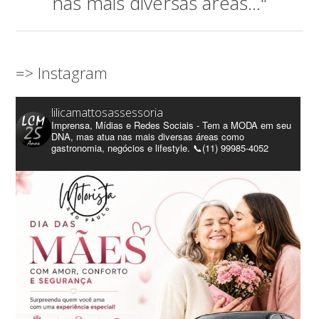
nas mais diversas áreas..."
=> Instagram
lilicamattosassessoria
Imprensa, Mídias e Redes Sociais - Tem a MODA em seu
DNA, mas atua nas mais diversas áreas como
gastronomia, negócios e lifestyle. 📞(11) 99985-4052