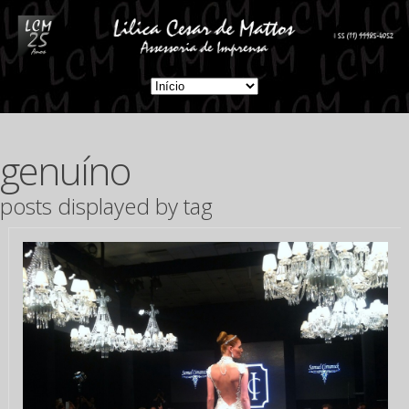
genuíno
posts displayed by tag