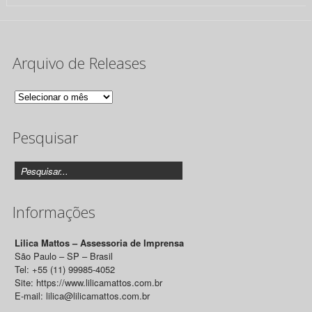
Arquivo de Releases
Arquivo
de
Pesquisar
Releases
Informações
Lilica Mattos – Assessoria de Imprensa
São Paulo – SP – Brasil
Tel: +55 (11) 99985-4052
Site: https://www.lilicamattos.com.br
E-mail: lilica@lilicamattos.com.br