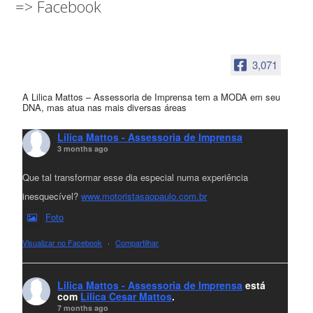
=> Facebook
3,071
A Lilica Mattos – Assessoria de Imprensa tem a MODA em seu
DNA, mas atua nas mais diversas áreas
Lilica Mattos - Assessoria de Imprensa
3 months ago
Que tal transformar esse dia especial numa experiência
inesquecível?
www.motoristasaopaulo.com.br
Foto
Visualizar no Facebook
·
Compartilhar
Lilica Mattos - Assessoria de Imprensa
está
com
Lilica Cesar Mattos
.
7 months ago