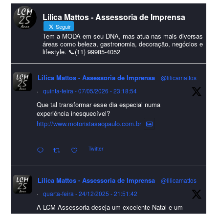
#lcmassessoria
ssessoria
#natal
#merrychristmas
#felizanonovo
Lilica Mattos - Assessoria de Imprensa
#HappyNewYear
Seguir
Foto
Tem a MODA em seu DNA, mas atua nas mais diversas
áreas como beleza, gastronomia, decoração, negócios e
lifestyle. 📞(11) 99985-4052
Visualizar no Facebook
·
Compartilhar
Lilica Mattos - Assessoria de Imprensa
@lilicamattos
Lilica Mattos - Assessoria de Imprensa
9 months ago
·
quinta-feira - 07/05/2026 - 23:18:54
Que tal transformar esse dia especial numa
A Abrafas - Associação Brasileira de Fibras Artificiais e
experiência inesquecível?
Sintéticas foi destaque na Revista Química e Derivados, na
http://www.motoristasaopaulo.com.br
extensa matéria sobre o setor "Produção de fibras químicas e as
Twitter
incertezas do mercado global".
Confira detalhes 🗞📰📈
Lilica Mattos - Assessoria de Imprensa
@lilicamattos
#sustentabilidade
#FibrasSintéticas
#EconomiaCircular
#Abrafas
·
quarta-feira - 24/12/2025 - 21:51:42
#IndústriaTêxtil
A LCM Assessoria deseja um excelente Natal e um
Foto
2026 repleto de conquistas e realizações para todos