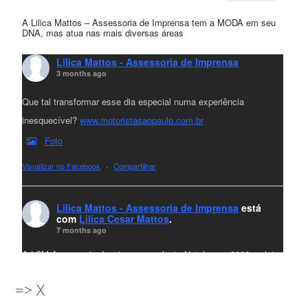
A Lilica Mattos – Assessoria de Imprensa tem a MODA em seu
DNA, mas atua nas mais diversas áreas
Lilica Mattos - Assessoria de Imprensa
3 months ago
Que tal transformar esse dia especial numa experiência
inesquecível?
www.motoristasaopaulo.com.br
Foto
Visualizar no Facebook
·
Compartilhar
Lilica Mattos - Assessoria de Imprensa
está
com
Lilica Cesar Mattos
.
7 months ago
A LCM Assessoria deseja um excelente Natal e um 2026 repleto
de conquistas e realizações para todos clientes, jornalistas e
=> X
amigos que sempre nos acompanham!🎄✨🥂❤️