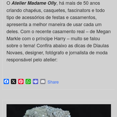
O
, há mais de 50 anos
Atelier Madame Olly
criando chapéus, casquetes, fascinators e todo
tipo de acessórios de festas e casamentos,
apresenta a melhor maneira de usar cada um
deles. Com o recente casamento real – de Megan
Markle com o príncipe Harry – muito se falou
sobre o tema! Confira abaixo as dicas de Diaulas
Novaes, designer, fotógrafo e jornalista de moda
responsável pelo atelier:
Facebook
X
Pinterest
WhatsApp
Teams
Email
Share