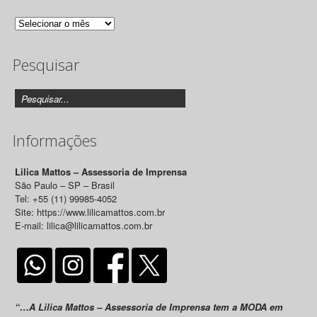
Arquivo
de
Pesquisar
Releases
Informações
Lilica Mattos – Assessoria de Imprensa
São Paulo – SP – Brasil
Tel: +55 (11) 99985-4052
Site: https://www.lilicamattos.com.br
E-mail: lilica@lilicamattos.com.br
“…A Lilica Mattos – Assessoria de Imprensa tem a MODA em