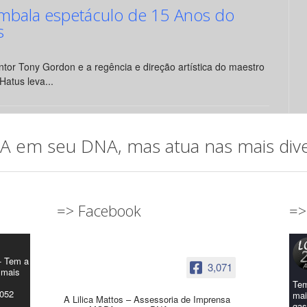
mbala espetáculo de 15 Anos do
s
tor Tony Gordon e a regência e direção artística do maestro
Hatus leva...
em seu DNA, mas atua nas mais diver
=> Facebook
=>
- Tem a
3,071
 mais
Tem
4052
mai
A Lilica Mattos – Assessoria de Imprensa
gas