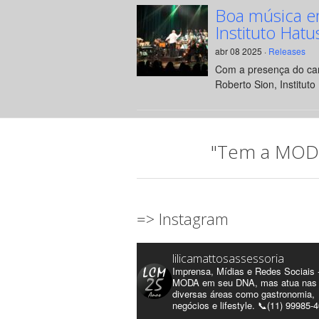
Boa música e
Instituto Hatu
abr 08 2025 ·
Releases
Com a presença do can
Roberto Sion, Instituto 
"Tem a MODA 
=> Instagram
lilicamattosassessoria
Imprensa, Mídias e Redes Sociais 
MODA em seu DNA, mas atua nas
diversas áreas como gastronomia,
negócios e lifestyle. 📞(11) 99985-