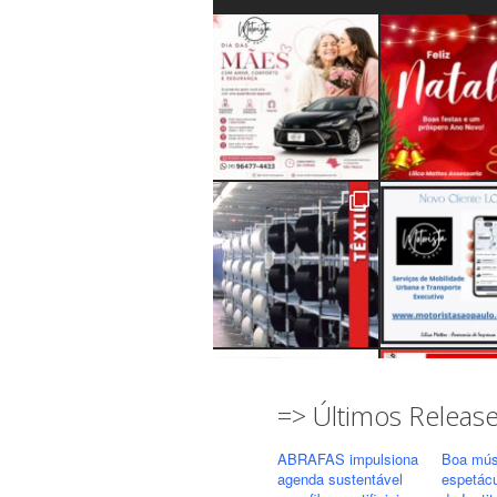
=> Últimos Releas
ABRAFAS impulsiona
Boa mús
agenda sustentável
espetác