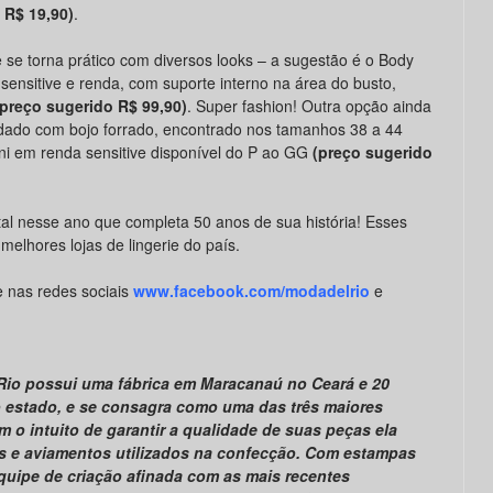
 R$ 19,90)
.
 se torna prático com diversos looks – a sugestão é o Body
ensitive e renda, com suporte interno na área do busto,
(preço sugerido R$ 99,90)
. Super fashion! Outra opção ainda
ndado com bojo forrado, encontrado nos tamanhos 38 a 44
ni em renda sensitive disponível do P ao GG
(preço sugerido
al nesse ano que completa 50 anos de sua história! Esses
elhores lojas de lingerie do país.
 nas redes sociais
www.facebook.com/modadelrio
e
Rio possui uma fábrica em Maracanaú no Ceará e 20
o estado, e se consagra como uma das três maiores
om o intuito de garantir a qualidade de suas peças ela
dos e aviamentos utilizados na confecção. Com estampas
quipe de criação afinada com as mais recentes