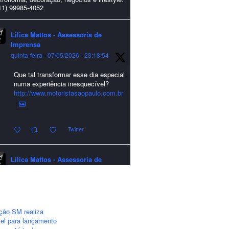
11) 99985-4052
Lilica Mattos - Assessoria de
Imprensa
quinta-feira - 07/05/2026 - 23:18:54
Que tal transformar esse dia especial
numa experiência inesquecível?
http://www.motoristasaopaulo.com.br
Twitter
Lilica Mattos - Assessoria de
Imprensa
quarta-feira - 24/12/2025 - 21:51:42
A LCM Assessoria deseja um
excelente Natal e um 2026 repleto de
ção SM realiza
conquistas e realizações para todos
el para lançamento
clientes, jornalistas e amigos que