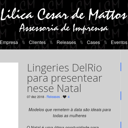
 Empresa
\\
Clientes
\\
Releases
\\
Cases
\\
Eventos
Lingeries DelRio
para presentear
nesse Natal
07 dez 2018 ·
Releases
·
4
Modelos que remetem à data são ideais para
todas as mulheres
O Natal é uma ótima oportunidade para