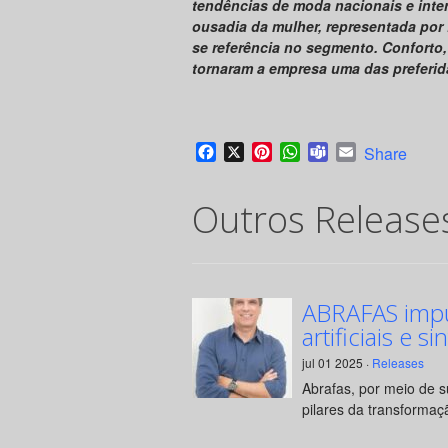
tendências de moda nacionais e inte
ousadia da mulher, representada por 
se referência no segmento. Conforto,
tornaram a empresa uma das preferid
Facebook
X
Pinterest
WhatsApp
Teams
Email
Share
Outros Release
ABRAFAS impul
artificiais e si
jul 01 2025 ·
Releases
Abrafas, por meio de 
pilares da transformaçã