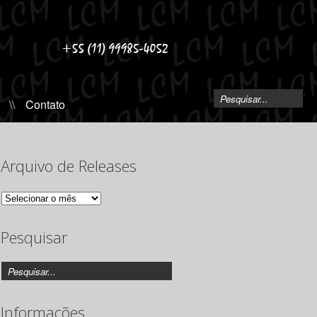
\\
Contato
Arquivo de Releases
Arquivo
de
Releases
Pesquisar
Informações