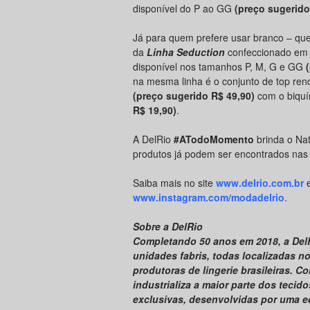
disponível do P ao GG
(preço sugerido
Já para quem prefere usar branco – que
da
Linha Seduction
confeccionado em s
disponível nos tamanhos P, M, G e GG
na mesma linha é o conjunto de top re
(preço sugerido R$ 49,90)
com o biquí
R$ 19,90)
.
A DelRio
#ATodoMomento
brinda o Nat
produtos já podem ser encontrados nas m
Saiba mais no site
www.delrio.com.br
e
www.instagram.com/modadelrio
.
Sobre a DelRio
Completando 50 anos em 2018, a Del
unidades fabris, todas localizadas n
produtoras de lingerie brasileiras. C
industrializa a maior parte dos teci
exclusivas, desenvolvidas por uma e