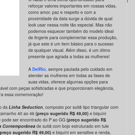
reforçar valores importantes em nossas vidas,
como amor, paz e respeito e com a
proximidade da data surge a dúvida de qual
look usar nessa noite tão especial. Mas não
podemos esquecer também do modelo ideal
de lingerie para complementar essa produção,
já que este é um item básico para o sucesso
de qualquer visual. Além disso, é um ótimo
presente que agrada a todas as mulheres!
A
DelRio
, sempre pautada pelo cuidado em
atender as mulheres em todas as fases de
suas vidas, oferece algumas opções para
dável com peças sofisticadas e que proporcionam elegância,
para essa comemoração!
to da
Linha Seduction
, composto por sutiã tipo triangular com
o tamanho 40 ao 46
(preço sugerido R$ 49,00)
e biquíni
e pode ser encontrado do P ao GG
(preço sugerido R$
a Contemporânea
de sutiã com bojo estruturado em tule
(preço sugerido R$ 49,00)
e biquíni em sensitive e renda,