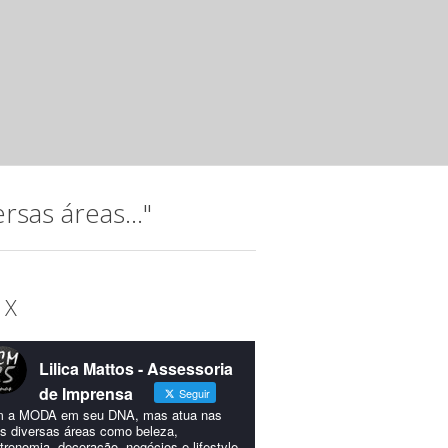
Noite musical com jovens talento
Instituto Hatus
mar 20 2025 ·
Releases
A música, que permeia a trajetória do Instituto Hatus (IH),
idealizada para comemorar os 15...
sas áreas..."
 X
Lilica Mattos - Assessoria
de Imprensa
Seguir
 a MODA em seu DNA, mas atua nas
s diversas áreas como beleza,
tronomia, decoração, negócios e lifestyle.