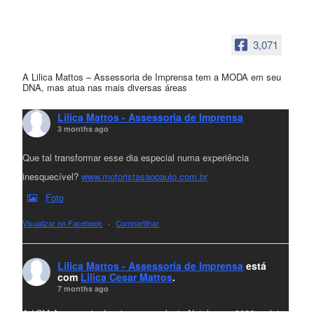
3,071
A Lilica Mattos – Assessoria de Imprensa tem a MODA em seu
DNA, mas atua nas mais diversas áreas
Lilica Mattos - Assessoria de Imprensa
3 months ago
Que tal transformar esse dia especial numa experiência
inesquecível?
www.motoristasaopaulo.com.br
Foto
Visualizar no Facebook
·
Compartilhar
Lilica Mattos - Assessoria de Imprensa
está
com
Lilica Cesar Mattos
.
7 months ago
A LCM Assessoria deseja um excelente Natal e um 2026 repleto