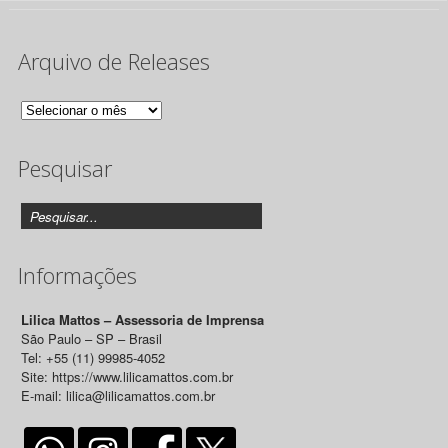
Arquivo de Releases
Arquivo
de
Pesquisar
Releases
Informações
Lilica Mattos – Assessoria de Imprensa
São Paulo – SP – Brasil
Tel: +55 (11) 99985-4052
Site: https://www.lilicamattos.com.br
E-mail: lilica@lilicamattos.com.br