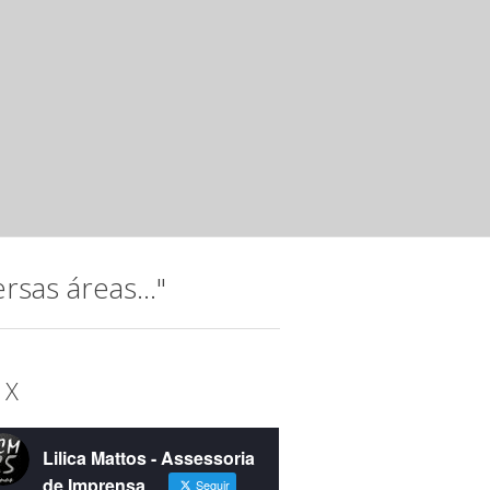
15 anos da instituição com o espetáculo “Raízes...
Noite musical com jovens talento
Instituto Hatus
mar 20 2025 ·
Releases
A música, que permeia a trajetória do Instituto Hatus (IH),
idealizada para comemorar os 15...
sas áreas..."
 X
Lilica Mattos - Assessoria
de Imprensa
Seguir