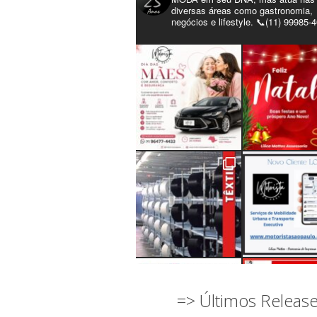
diversas áreas como gastronomia,
negócios e lifestyle. 📞(11) 99985-
=> Últimos Releas