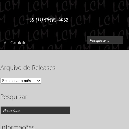
\\
Contato
Arquivo de Releases
Arquivo
de
Releases
Pesquisar
Informações