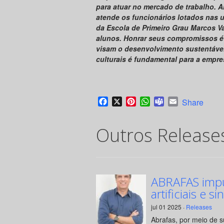
para atuar no mercado de trabalho. A
atende os funcionários lotados nas u
da Escola de Primeiro Grau Marcos Va
alunos. Honrar seus compromissos éti
visam o desenvolvimento sustentáve
culturais é fundamental para a empre
Facebook
X
Pinterest
WhatsApp
Teams
Email
Share
Outros Release
ABRAFAS impul
artificiais e si
jul 01 2025 ·
Releases
Abrafas, por meio de 