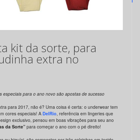
a kit da sorte, para
udinha extra no
s especiais para o ano novo
são apostas de sucesso
xtra para 2017, não é? Uma coisa é certa: o underwear tem
em cores especiais! A
DelRio
, referência em lingeries que
 design exclusivo, pensou em boas vibrações para seu ano
as da Sorte”
para começar o ano com o pé direito!
a ou biquíni, são compostos por três calcinhas em tecido