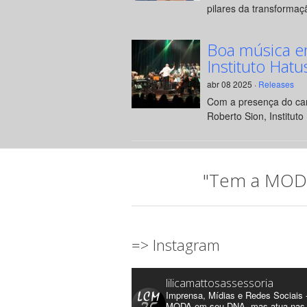
pilares da transformaçã
Boa música e
Instituto Hatu
abr 08 2025 ·
Releases
Com a presença do can
Roberto Sion, Instituto 
"Tem a MODA 
=> Instagram
lilicamattosassessoria
Imprensa, Mídias e Redes Sociais 
MODA em seu DNA, mas atua nas