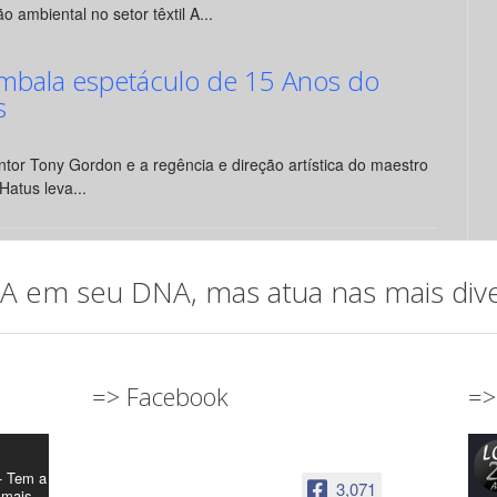
o ambiental no setor têxtil A...
mbala espetáculo de 15 Anos do
s
tor Tony Gordon e a regência e direção artística do maestro
Hatus leva...
em seu DNA, mas atua nas mais diver
=> Facebook
=>
- Tem a
3,071
 mais