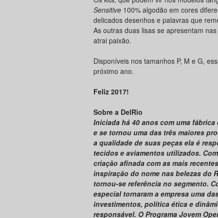
Sensitive
100% algodão em cores difere
delicados desenhos e palavras que reme
As outras duas lisas se apresentam nas
atrai paixão.
Disponíveis nos tamanhos P, M e G, es
próximo ano.
Feliz 2017!
Sobre a DelRio
Iniciada há 40 anos com uma fábrica 
e se tornou uma das três maiores prod
a qualidade de suas peças ela é resp
tecidos e aviamentos utilizados. Co
criação afinada com as mais recente
inspiração do nome nas belezas do Ri
tornou-se referência no segmento. Co
especial tornaram a empresa uma das
investimentos, política ética e dinâ
responsável. O Programa Jovem Opera