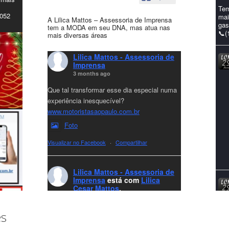
Tem
4052
mai
A Lilica Mattos – Assessoria de Imprensa
gas
tem a MODA em seu DNA, mas atua nas
📞(
mais diversas áreas
Lilica Mattos - Assessoria de
Imprensa
3 months ago
Que tal transformar esse dia especial numa
experiência inesquecível?
www.motoristasaopaulo.com.br
Foto
Visualizar no Facebook
·
Compartilhar
Lilica Mattos - Assessoria de
Imprensa
está com
Lilica
Cesar Mattos
.
7 months ago
A LCM Assessoria deseja um excelente
es
Natal e um 2026 repleto de conquistas e