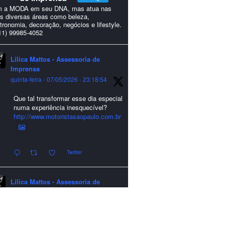
 a MODA em seu DNA, mas atua nas
s diversas áreas como beleza,
tronomia, decoração, negócios e lifestyle.
11) 99985-4052
Lilica Mattos - Assessoria de
Imprensa
quinta-feira - 07/05/2026 - 23:18:54
Que tal transformar esse dia especial
numa experiência inesquecível?
http://www.motoristasaopaulo.com.br
Twitter
Lilica Mattos - Assessoria de
Imprensa
quarta-feira - 24/12/2025 - 21:51:42
A LCM Assessoria deseja um