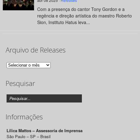
abr 08 2025 ·
Releases
Com a presença do cantor Tony Gordon e a
regência e direção artística do maestro Roberto
Sion, Instituto Hatus leva...
Arquivo de Releases
Arquivo
de
Pesquisar
Releases
Informações
Lilica Mattos – Assessoria de Imprensa
São Paulo – SP – Brasil