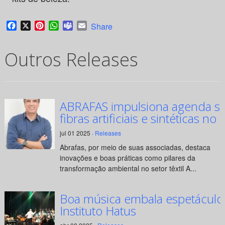
Facebook
X
Pinterest
WhatsApp
Teams
Email
Share
Outros Releases
ABRAFAS impulsiona agenda su
fibras artificiais e sintéticas no 
jul 01 2025 ·
Releases
Abrafas, por meio de suas associadas, destaca
inovações e boas práticas como pilares da
transformação ambiental no setor têxtil A...
Boa música embala espetáculo
Instituto Hatus