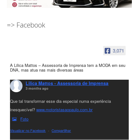
=> Facebook
3,071
A Lilica Mattos – Assessoria de Imprensa tem a MODA em seu
DNA, mas atua nas mais diversas áreas
Lilica Mattos - Assessoria de Imprensa
3 months ago
Que tal transformar esse dia especial numa experiência
inesquecível?
www.motoristasaopaulo.com.br
Foto
Visualizar no Facebook
·
Compartilhar