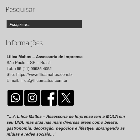
Pesquisar
Releases
Informações
Lilica Mattos – Assessoria de Imprensa
São Paulo – SP – Brasil
Tel: +55 (11) 99985-4052
Site: https://www.lilicamattos.com.br
E-mail: lilica@lilicamattos.com.br
“…A Lilica Mattos – Assessoria de Imprensa tem a MODA em
seu DNA, mas atua nas mais diversas áreas como beleza,
gastronomia, decoração, negócios e lifestyle, abrangendo as
mídias e redes sociais…”