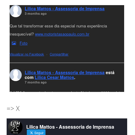
Lilica Mattos - Assessoria de Imprensa
3 months ago
Que tal transformar esse dia especial numa experiência
inesquecível?
www.motoristasaopaulo.com.br
Foto
Visualizar no Facebook
·
Compartilhar
Lilica Mattos - Assessoria de Imprensa
está
com
Lilica Cesar Mattos
.
7 months ago
A LCM Assessoria deseja um excelente Natal e um 2026 repleto
de conquistas e realizações para todos clientes, jornalistas e
=> X
amigos que sempre nos acompanham!🎄✨🥂❤️
#lcmassessoria
ssessoria
#natal
#merrychristmas
#felizanonovo
Lilica Mattos - Assessoria de Imprensa
#HappyNewYear
Seguir