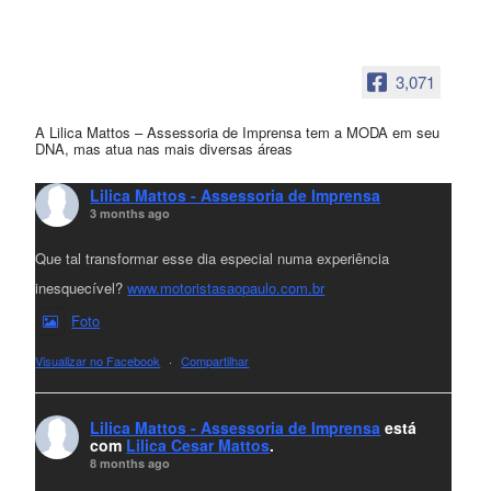
3,071
A Lilica Mattos – Assessoria de Imprensa tem a MODA em seu
DNA, mas atua nas mais diversas áreas
Lilica Mattos - Assessoria de Imprensa
3 months ago
Que tal transformar esse dia especial numa experiência
inesquecível?
www.motoristasaopaulo.com.br
Foto
Visualizar no Facebook
·
Compartilhar
Lilica Mattos - Assessoria de Imprensa
está
com
Lilica Cesar Mattos
.
8 months ago