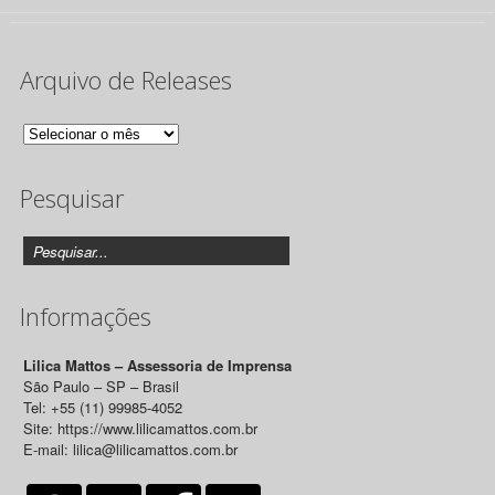
Arquivo de Releases
Arquivo
de
Pesquisar
Releases
Informações
Lilica Mattos – Assessoria de Imprensa
São Paulo – SP – Brasil
Tel: +55 (11) 99985-4052
Site: https://www.lilicamattos.com.br
E-mail: lilica@lilicamattos.com.br