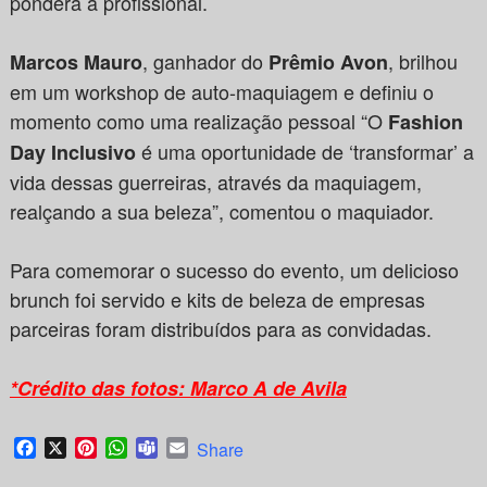
pondera a profissional.
, ganhador do
, brilhou
Marcos Mauro
Prêmio Avon
em um workshop de auto-maquiagem e definiu o
momento como uma realização pessoal “O
Fashion
é uma oportunidade de ‘transformar’ a
Day Inclusivo
vida dessas guerreiras, através da maquiagem,
realçando a sua beleza”, comentou o maquiador.
Para comemorar o sucesso do evento, um delicioso
brunch foi servido e kits de beleza de empresas
parceiras foram distribuídos para as convidadas.
*Crédito das fotos: Marco A de Avila
Facebook
X
Pinterest
WhatsApp
Teams
Email
Share