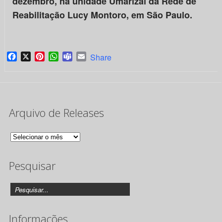
dezembro, na unidade Umarizal da Rede de
Reabilitação Lucy Montoro, em São Paulo.
Facebook
X
Pinterest
WhatsApp
Teams
Email
Share
Arquivo de Releases
Arquivo
de
Pesquisar
Releases
Informações