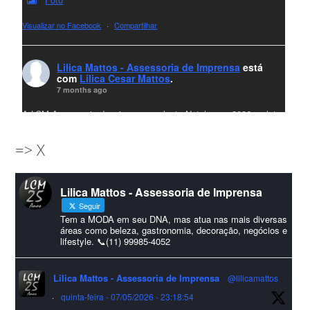
Visualizar no Facebook
·
Compartilhar
Lilica Mattos - Assessoria de Imprensa
está
com
Lilica Cesar Mattos
.
7 months ago
A LCM Assessoria deseja um excelente Natal e um 2026 repleto
de conquistas e realizações para todos clientes, jornalistas e
=> X
amigos que sempre nos acompanham!🎄✨🥂❤️
#lcmassessoria
ssessoria
#natal
#merrychristmas
#felizanonovo
Lilica Mattos - Assessoria de Imprensa
#HappyNewYear
Seguir
Foto
Tem a MODA em seu DNA, mas atua nas mais diversas
áreas como beleza, gastronomia, decoração, negócios e
lifestyle. 📞(11) 99985-4052
Visualizar no Facebook
·
Compartilhar
Lilica Mattos - Assessoria de Imprensa
@lilicamattos
Lilica Mattos - Assessoria de Imprensa
9 months ago
·
quinta-feira - 07/05/2026 - 23:18:54