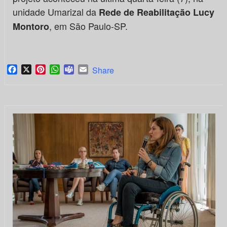
unidade Umarizal da
Rede de Reabilitação Lucy
, em São Paulo-SP.
Montoro
Facebook
X
Pinterest
WhatsApp
Teams
Email
Share