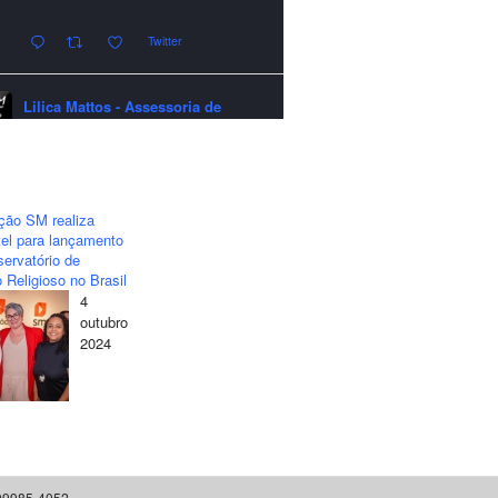
Twitter
Lilica Mattos - Assessoria de
Imprensa
quarta-feira - 24/12/2025 - 21:51:42
A LCM Assessoria deseja um
excelente Natal e um 2026 repleto de
ção SM realiza
conquistas e realizações para todos
el para lançamento
clientes, jornalistas e amigos que
ervatório de
sempre nos acompanham!🎄✨🥂❤️
 Religioso no Brasil
4
#lcmassessoria
#assessoria
#natal
outubro
#merrychristmas
#felizanonovo
2024
#happynewyear
Twitter
Lilica Mattos - Assessoria de
) 99985-4052