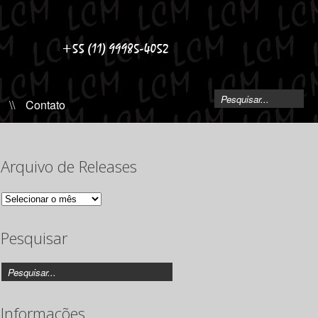
\\
Contato
Arquivo de Releases
Arquivo
de
Releases
Pesquisar
Informações