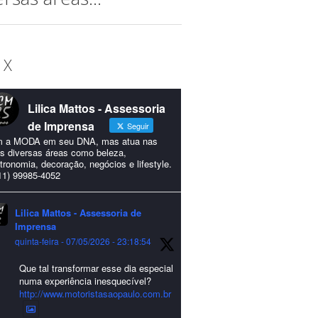
 X
Lilica Mattos - Assessoria
de Imprensa
Seguir
 a MODA em seu DNA, mas atua nas
s diversas áreas como beleza,
tronomia, decoração, negócios e lifestyle.
11) 99985-4052
Lilica Mattos - Assessoria de
Imprensa
quinta-feira - 07/05/2026 - 23:18:54
Que tal transformar esse dia especial
numa experiência inesquecível?
http://www.motoristasaopaulo.com.br