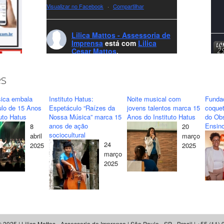
Visualizar no Facebook
·
Compartilhar
Lilica Mattos - Assessoria de
Imprensa
está com
Lilica
Cesar Mattos
.
8 months ago
A LCM Assessoria deseja um excelente
es
Natal e um 2026 repleto de conquistas e
realizações para todos clientes, jornalistas e
ica embala
Instituto Hatus:
Noite musical com
Funda
amigos que sempre nos acompanham!🎄✨
ulo de 15 Anos
Espetáculo “Raízes da
jovens talentos marca 15
coquet
tuto Hatus
Nossa Música” marca 15
Anos do Instituto Hatus
do Obs
🥂❤️
anos de ação
Ensino
8
20
#lcmassessoria
ssessoria
#natal
sociocultural
abril
março
#merrychristmas
#felizanonovo
24
2025
2025
#HappyNewYear
março
2025
Foto
Visualizar no Facebook
·
Compartilhar
Lilica Mattos - Assessoria de
Imprensa
 2025 | Lilica Mattos - Assessoria de Imprensa | São Paulo - SP - Brasil | +55 (11