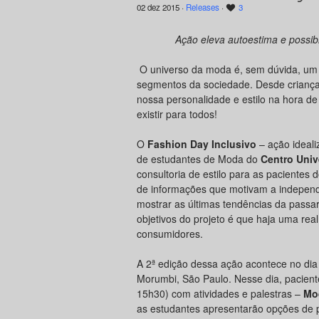
02 dez 2015 ·
Releases
·
3
Ação eleva autoestima e possib
O universo da moda é, sem dúvida, um
segmentos da sociedade. Desde crianç
nossa personalidade e estilo na hora de
existir para todos!
O
Fashion Day Inclusivo
– ação ideali
de estudantes de Moda do
Centro Univ
consultoria de estilo para as pacientes 
de informações que motivam a independê
mostrar as últimas tendências da passar
objetivos do projeto é que haja uma rea
consumidores.
A 2ª edição dessa ação acontece no di
Morumbi, São Paulo. Nesse dia, pacient
15h30) com atividades e palestras –
Mo
as estudantes apresentarão opções de 