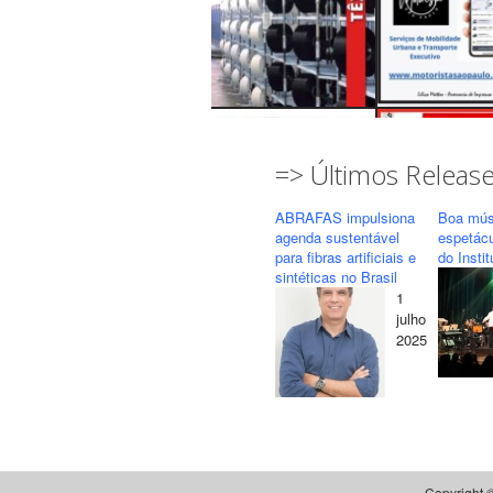
=> Últimos Releas
ABRAFAS impulsiona
Boa mús
agenda sustentável
espetác
para fibras artificiais e
do Insti
sintéticas no Brasil
1
Seguir
Carregar mais...
julho
2025
Copyright ©