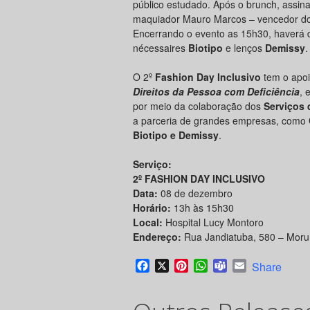
público estudado. Após o brunch, assin
maquiador Mauro Marcos – vencedor d
Encerrando o evento as 15h30, haverá di
nécessaires
Biotipo
e lenços
Demissy
.
O 2º
Fashion Day Inclusivo
tem o apoi
Direitos da Pessoa com Deficiência
, 
por meio da colaboração dos
Serviços 
a parceria de grandes empresas, como
Biotipo e Demissy
.
Serviço:
2º FASHION DAY INCLUSIVO
Data:
08 de dezembro
Horário:
13h às 15h30
Local:
Hospital Lucy Montoro
Endereço:
Rua Jandiatuba, 580 – Moru
Facebook
X
Pinterest
WhatsApp
Teams
Email
Share