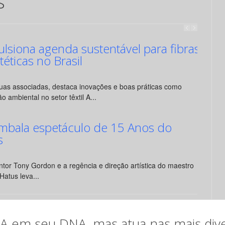
s
siona agenda sustentável para fibras
ntéticas no Brasil
suas associadas, destaca inovações e boas práticas como
o ambiental no setor têxtil A...
mbala espetáculo de 15 Anos do
s
tor Tony Gordon e a regência e direção artística do maestro
Hatus leva...
em seu DNA, mas atua nas mais diver