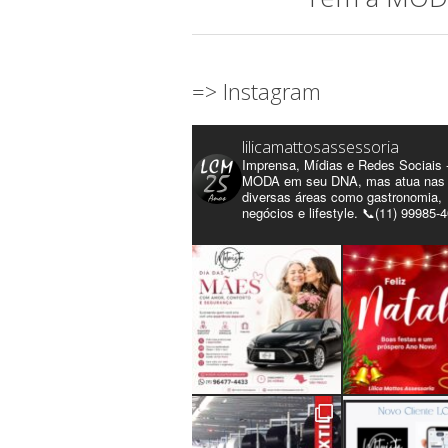
=> Instagram
lilicamattosassessoria
Imprensa, Mídias e Redes Sociais 
MODA em seu DNA, mas atua nas
diversas áreas como gastronomia,
negócios e lifestyle. 📞(11) 99985-