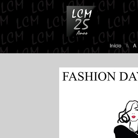
Início
\\
A