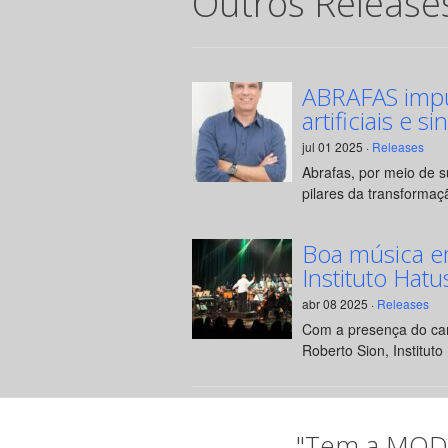
Outros Release
ABRAFAS impul
artificiais e si
jul 01 2025 ·
Releases
Abrafas, por meio de 
pilares da transformaçã
Boa música e
Instituto Hatu
abr 08 2025 ·
Releases
Com a presença do can
Roberto Sion, Instituto 
"Tem a MODA 