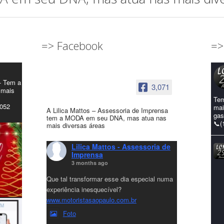
=> Facebook
=>
- Tem a
3,071
 mais
Tem
4052
mai
A Lilica Mattos – Assessoria de Imprensa
gas
tem a MODA em seu DNA, mas atua nas
📞(
mais diversas áreas
Lilica Mattos - Assessoria de
Imprensa
3 months ago
Que tal transformar esse dia especial numa
experiência inesquecível?
www.motoristasaopaulo.com.br
Foto