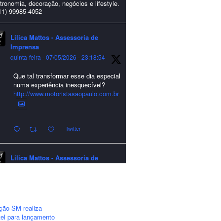
tronomia, decoração, negócios e lifestyle.
11) 99985-4052
Lilica Mattos - Assessoria de
Imprensa
quinta-feira - 07/05/2026 - 23:18:54
Que tal transformar esse dia especial
numa experiência inesquecível?
http://www.motoristasaopaulo.com.br
Twitter
Lilica Mattos - Assessoria de
Imprensa
quarta-feira - 24/12/2025 - 21:51:42
A LCM Assessoria deseja um
excelente Natal e um 2026 repleto de
ção SM realiza
conquistas e realizações para todos
el para lançamento