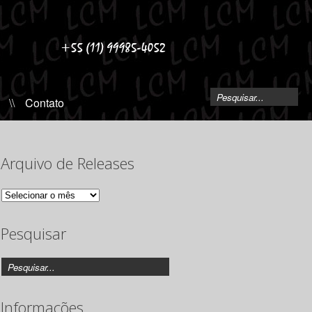
\\
Contato
Arquivo de Releases
Arquivo
de
Releases
Pesquisar
Informações