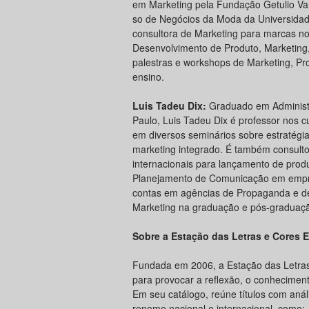
em Marketing pela Fundação Getulio Va
so de Negócios da Moda da Univer­sida
consultora de Marketing para marcas no 
Desenvolvimento de Produto, Marketin
palestras e workshops de Marketing, Pr
ensino.
Luis Tadeu Dix:
Graduado em Administ
Paulo, Luis Tadeu Dix é professor nos 
em diversos seminários sobre estratégia
marketing integrado. É também consult
internacionais para lançamento de prod
Planejamento de Comuni­cação em empr
contas em agências de Propaganda e de 
Marketing na graduação e pós-graduaç
Sobre a Estação das Letras e Cores E
Fundada em 2006, a Estação das Letras
para provocar a reflexão, o conhecimen
Em seu catálogo, reúne títulos com aná
renome nacional e internacional, como: 