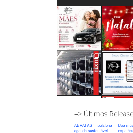
=> Últimos Releas
ABRAFAS impulsiona
Boa mús
agenda sustentável
espetác