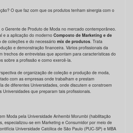
ção? O que faz com que os produtos tenham sinergia com o
para o Gerente de Produto de Moda no mercado contemporâneo.
onal e a aplicação do moderno
Composto de Marketing e de
o de coleções e do necessário
mix de produtos
. Trata
ção e demonstração financeira. Vários profissionais da
m trechos de entrevistas que apontam para características do
es sobre a profissão e como exercê-la.
erspectiva de organização de coleção e produção de moda,
nectado com as empresas onde trabalham e prestam
la de diferentes Universidades, onde discutem e constroem
 Universidades que preparam tais profissionais.
m Moda pela Univer­sidade Anhembi Morumbi (habi­litação
s, especializou-se em Marketing e Consumidor por meio de
Pontifícia Universidade Católica de São Paulo (PUC-SP) e MBA