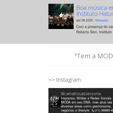
Boa música e
Instituto Hatu
abr 08 2025 ·
Releases
Com a presença do can
Roberto Sion, Instituto 
"Tem a MODA 
=> Instagram
lilicamattosassessoria
Imprensa, Mídias e Redes Sociais 
MODA em seu DNA, mas atua nas
diversas áreas como gastronomia,
negócios e lifestyle. 📞(11) 99985-