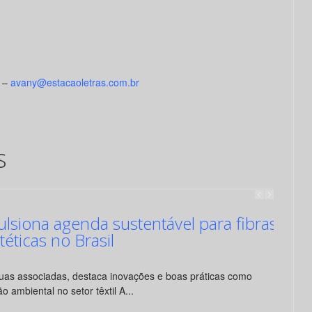
3 –
avany@estacaoletras.com.br
s
siona agenda sustentável para fibras
ntéticas no Brasil
suas associadas, destaca inovações e boas práticas como
o ambiental no setor têxtil A...