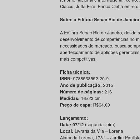
Ciacco, Jotta Erre, Enrico Cietta entre o
Sobre a Editora Senac Rio de Janeiro
A Editora Senac Rio de Janeiro, desde 
desenvolvimento de competências no mu
necessidades do mercado, busca sempr
aperfeiçoamento de aptidões gerenciais e
mais competitivas.
Ficha técnica:
ISBN:
9788568552-20-9
Ano de publicação:
2015
Número de páginas:
216
Medidas:
16×23 cm
Preço de capa:
R$64,00
Lançamento:
Data: 07/12
(segunda-feira)
Local:
Livraria da Vila – Lorena
Alameda Lorena, 1731 – Jardim Paulist