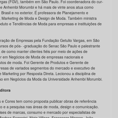
rgas (FGV), também em São Paulo. Foi coordenadora do cur­
de Anhembi Morumbi e há mais de vinte anos atua como
Brasil e no exterior. É professora de Plane­jamento e
g, Marketing de Moda e Design de Moda. Também ministra
oduto e Tendências de Moda para empresas e institui­ções de
ração de Empresas pela Fundação Getulio Vargas, em São
cursos de pós- -graduação do Senac São Paulo e palestrante
 de como manter clientes fiéis por meio de ações de
or em Negócios de Moda de empresas nacionais e
utos de moda. Foi Gerente de Produtos e Ge­rente de
esas de variados seg­mentos do mercado e executivo de
Marketing por Resposta Direta. Lecionou a disciplina de
ão em Negócios da Moda da Universidade Anhembi Morumbi.
ditora
 e Cores tem como proposta publicar obras de referência
to e a pesquisa nas áreas de moda, design e comunicação.
lises de marcas, consumo e mercado por especialistas de
Andrea Semprini, Nizia Villaça, Francesco Morace, João