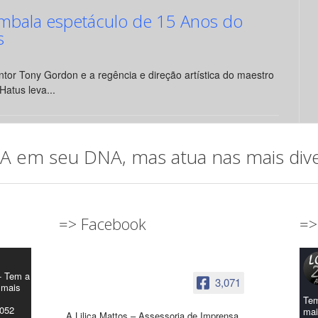
mbala espetáculo de 15 Anos do
s
tor Tony Gordon e a regência e direção artística do maestro
Hatus leva...
em seu DNA, mas atua nas mais diver
=> Facebook
=>
- Tem a
3,071
 mais
Tem
4052
mai
A Lilica Mattos – Assessoria de Imprensa