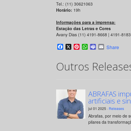
Tel.: (11) 30621063
Horário:
19h
Informações para a imprensa:
Estação das Letras e Cores
Avany Dias (11) 4191-8668 | 4191-818
Facebook
X
Pinterest
WhatsApp
Teams
Email
Share
Outros Release
ABRAFAS impul
artificiais e si
jul 01 2025 ·
Releases
Abrafas, por meio de 
pilares da transformaçã