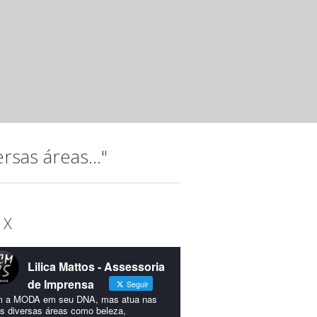
Noite musical com jovens talento
Instituto Hatus
mar 20 2025 ·
Releases
A música, que permeia a trajetória do Instituto Hatus (IH),
idealizada para comemorar os 15...
sas áreas..."
 X
Lilica Mattos - Assessoria
de Imprensa
Seguir
 a MODA em seu DNA, mas atua nas
s diversas áreas como beleza,