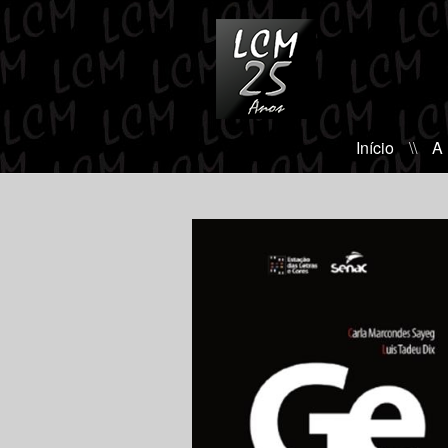
Início
\\
A