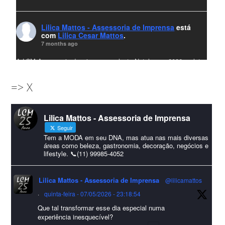
Lilica Mattos - Assessoria de Imprensa
está
com
Lilica Cesar Mattos
.
7 months ago
A LCM Assessoria deseja um excelente Natal e um 2026 repleto
de conquistas e realizações para todos clientes, jornalistas e
=> X
amigos que sempre nos acompanham!🎄✨🥂❤️
#lcmassessoria
ssessoria
#natal
#merrychristmas
#felizanonovo
Lilica Mattos - Assessoria de Imprensa
#HappyNewYear
Seguir
Foto
Tem a MODA em seu DNA, mas atua nas mais diversas
áreas como beleza, gastronomia, decoração, negócios e
lifestyle. 📞(11) 99985-4052
Visualizar no Facebook
·
Compartilhar
Lilica Mattos - Assessoria de Imprensa
@lilicamattos
Lilica Mattos - Assessoria de Imprensa
9 months ago
·
quinta-feira - 07/05/2026 - 23:18:54
Que tal transformar esse dia especial numa
A Abrafas - Associação Brasileira de Fibras Artificiais e
experiência inesquecível?