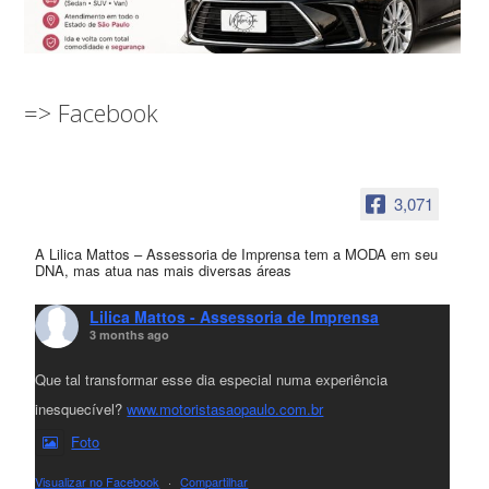
=> Facebook
3,071
A Lilica Mattos – Assessoria de Imprensa tem a MODA em seu
DNA, mas atua nas mais diversas áreas
Lilica Mattos - Assessoria de Imprensa
3 months ago
Que tal transformar esse dia especial numa experiência
inesquecível?
www.motoristasaopaulo.com.br
Foto
Visualizar no Facebook
·
Compartilhar