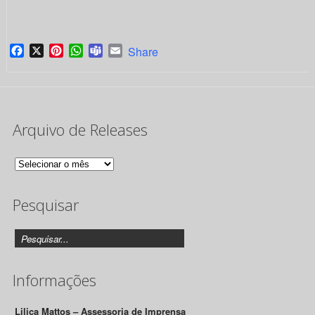
Facebook
X
Pinterest
WhatsApp
Teams
Email
Share
Arquivo de Releases
Arquivo
de
Pesquisar
Releases
Informações
Lilica Mattos – Assessoria de Imprensa