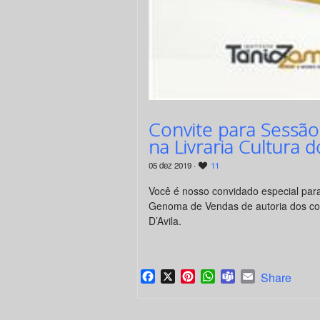
Convite para Sessã
na Livraria Cultura
05 dez 2019 ·
11
Você é nosso convidado especial par
Genoma de Vendas de autoria dos co
D’Avila.
Facebook
X
Pinterest
WhatsApp
Teams
Email
Share