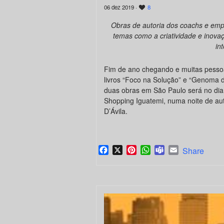
06 dez 2019 ·
8
Obras de autoria dos coachs e emp
temas como a criatividade e inova
in
Fim de ano chegando e muitas pessoa
livros “Foco na Solução” e “Genoma 
duas obras em São Paulo será no dia 
Shopping Iguatemi, numa noite de au
D’Ávila.
Facebook
X
Pinterest
WhatsApp
Teams
Email
Share