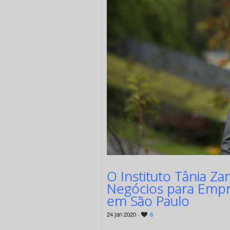
O Instituto Tânia 
Negócios para Empr
em São Paulo
24 jan 2020 ·
6