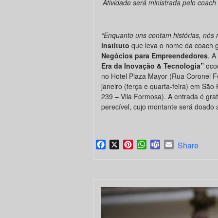
Atividade será ministrada pelo coach
“Enquanto uns contam histórias, nós 
instituto
que leva o nome da coach
Negócios para Empreendedores
. A
Era da Inovação & Tecnologia”
ocor
no Hotel Plaza Mayor (Rua Coronel Fe
janeiro (terça e quarta-feira) em Sã
239 – Vila Formosa). A entrada é gra
perecível, cujo montante será doado a
Facebook
X
Pinterest
WhatsApp
Teams
Email
Share