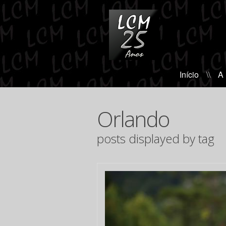
Início
\\
A
Orlando
posts displayed by tag