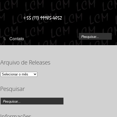
\\
Contato
Arquivo de Releases
Arquivo
de
Releases
Pesquisar
Informações