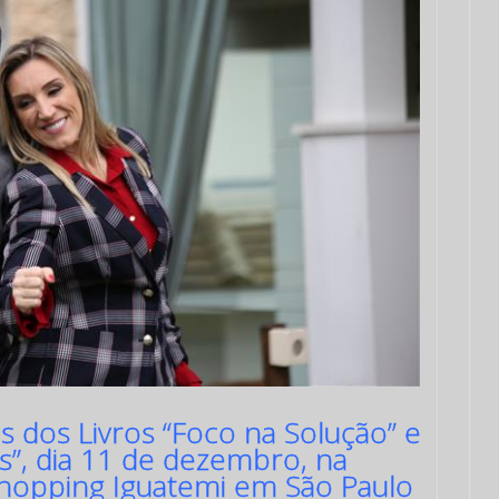
s dos Livros “Foco na Solução” e
”, dia 11 de dezembro, na
 Shopping Iguatemi em São Paulo