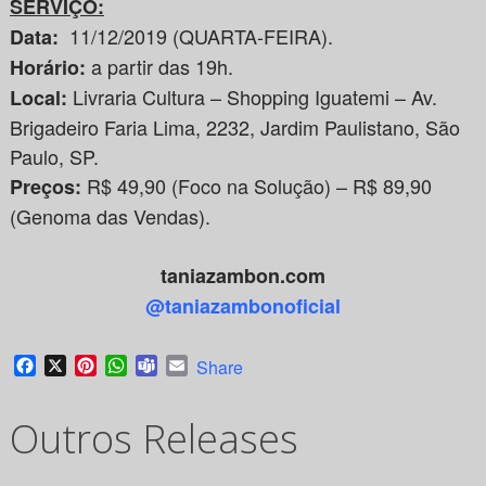
SERVIÇO:
11/12/2019 (QUARTA-FEIRA).
Data:
a partir das 19h.
Horário:
Livraria Cultura – Shopping Iguatemi – Av.
Local:
Brigadeiro Faria Lima, 2232, Jardim Paulistano, São
Paulo, SP.
R$ 49,90 (Foco na Solução) – R$ 89,90
Preços:
(Genoma das Vendas).
taniazambon.com
@taniazambonoficial
Facebook
X
Pinterest
WhatsApp
Teams
Email
Share
Outros Releases