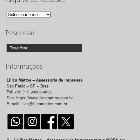
Arquivo
de
Pesquisar
Releases
Informações
Lilica Mattos – Assessoria de Imprensa
São Paulo – SP – Brasil
Tel: +55 (11) 99985-4052
Site: https://www.lilicamattos.com.br
E-mail: lilica@lilicamattos.com.br
“…A Lilica Mattos – Assessoria de Imprensa tem a MODA em