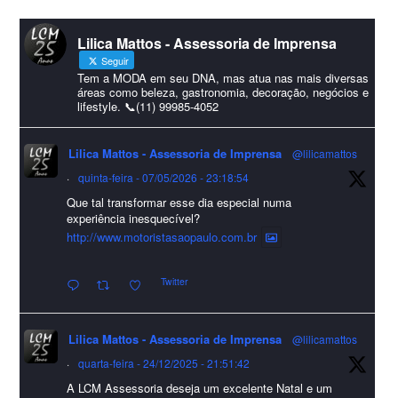
#lcmassessoria
ssessoria
#natal
#merrychristmas
#felizanonovo
Lilica Mattos - Assessoria de Imprensa
#HappyNewYear
Seguir
Foto
Tem a MODA em seu DNA, mas atua nas mais diversas
áreas como beleza, gastronomia, decoração, negócios e
lifestyle. 📞(11) 99985-4052
Visualizar no Facebook
·
Compartilhar
Lilica Mattos - Assessoria de Imprensa
@lilicamattos
Lilica Mattos - Assessoria de Imprensa
9 months ago
·
quinta-feira - 07/05/2026 - 23:18:54
Que tal transformar esse dia especial numa
A Abrafas - Associação Brasileira de Fibras Artificiais e
experiência inesquecível?
Sintéticas foi destaque na Revista Química e Derivados, na
http://www.motoristasaopaulo.com.br
extensa matéria sobre o setor "Produção de fibras químicas e as
Twitter
incertezas do mercado global".
Confira detalhes 🗞📰📈
Lilica Mattos - Assessoria de Imprensa
@lilicamattos
#sustentabilidade
#FibrasSintéticas
#EconomiaCircular
#Abrafas
·
quarta-feira - 24/12/2025 - 21:51:42
#IndústriaTêxtil
A LCM Assessoria deseja um excelente Natal e um