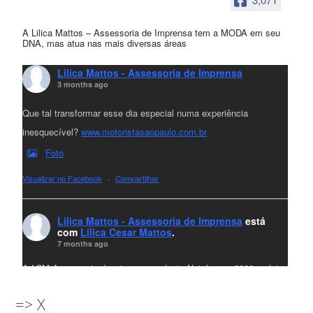
A Lilica Mattos – Assessoria de Imprensa tem a MODA em seu
DNA, mas atua nas mais diversas áreas
Lilica Mattos - Assessoria de Imprensa
3 months ago
Que tal transformar esse dia especial numa experiência
inesquecível?
www.motoristasaopaulo.com.br
Foto
Visualizar no Facebook
·
Compartilhar
Lilica Mattos - Assessoria de Imprensa
está
com
Lilica Cesar Mattos
.
7 months ago
A LCM Assessoria deseja um excelente Natal e um 2026 repleto
de conquistas e realizações para todos clientes, jornalistas e
=> X
amigos que sempre nos acompanham!🎄✨🥂❤️