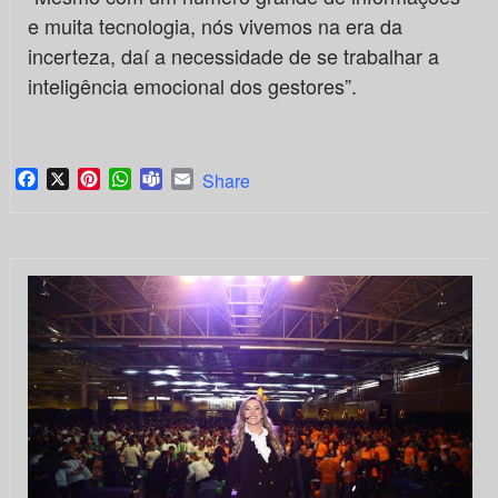
e muita tecnologia, nós vivemos na era da
incerteza, daí a necessidade de se trabalhar a
inteligência emocional dos gestores”.
Facebook
X
Pinterest
WhatsApp
Teams
Email
Share