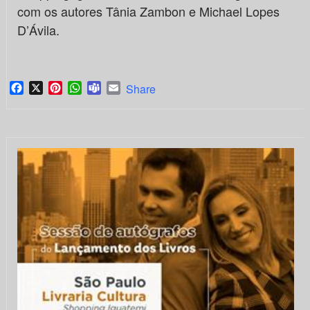
com os autores Tânia Zambon e Michael Lopes
D’Ávila.
Facebook
X
Pinterest
WhatsApp
Teams
Email
Share