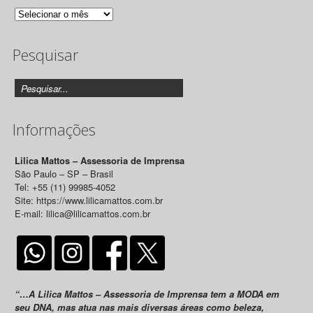
Arquivo
de
Pesquisar
Releases
Informações
Lilica Mattos – Assessoria de Imprensa
São Paulo – SP – Brasil
Tel: +55 (11) 99985-4052
Site: https://www.lilicamattos.com.br
E-mail: lilica@lilicamattos.com.br
“…A Lilica Mattos – Assessoria de Imprensa tem a MODA em
seu DNA, mas atua nas mais diversas áreas como beleza,