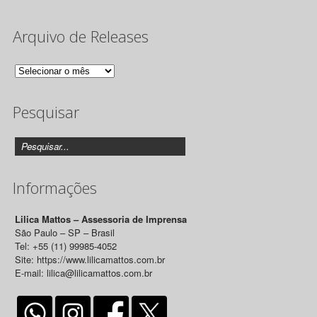
Arquivo de Releases
Arquivo
de
Pesquisar
Releases
Informações
Lilica Mattos – Assessoria de Imprensa
São Paulo – SP – Brasil
Tel: +55 (11) 99985-4052
Site: https://www.lilicamattos.com.br
E-mail: lilica@lilicamattos.com.br