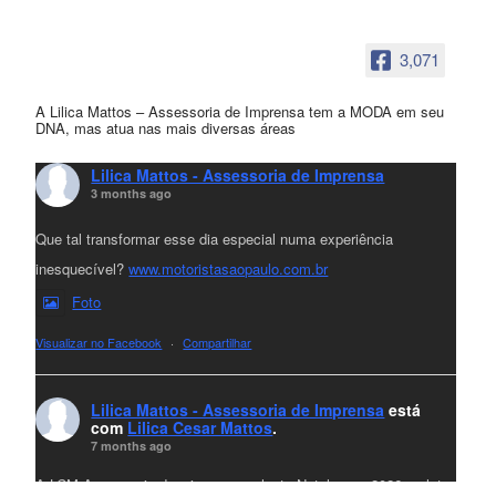
3,071
A Lilica Mattos – Assessoria de Imprensa tem a MODA em seu
DNA, mas atua nas mais diversas áreas
Lilica Mattos - Assessoria de Imprensa
3 months ago
Que tal transformar esse dia especial numa experiência
inesquecível?
www.motoristasaopaulo.com.br
Foto
Visualizar no Facebook
·
Compartilhar
Lilica Mattos - Assessoria de Imprensa
está
com
Lilica Cesar Mattos
.
7 months ago
A LCM Assessoria deseja um excelente Natal e um 2026 repleto