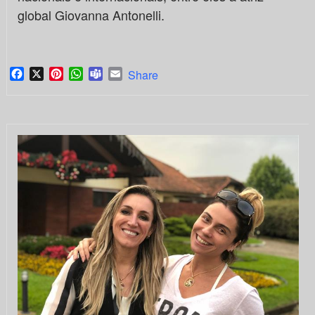
global Giovanna Antonelli.
Facebook
X
Pinterest
WhatsApp
Teams
Email
Share