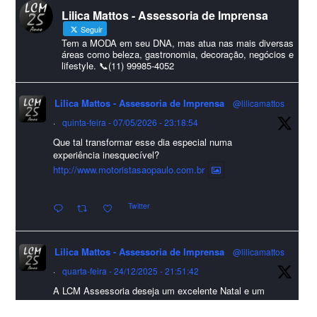
Lilica Mattos - Assessoria de Imprensa
#HappyNewYear
Seguir
Foto
Tem a MODA em seu DNA, mas atua nas mais diversas
áreas como beleza, gastronomia, decoração, negócios e
lifestyle. 📞(11) 99985-4052
Visualizar no Facebook
·
Compartilhar
Lilica Mattos - Assessoria de Imprensa
@lilicamattos
Lilica Mattos - Assessoria de Imprensa
9 months ago
·
quinta-feira - 07/05/2026 - 23:18:54
Que tal transformar esse dia especial numa
A Abrafas - Associação Brasileira de Fibras Artificiais e
experiência inesquecível?
Sintéticas foi destaque na Revista Química e Derivados, na
http://www.motoristasaopaulo.com.br
extensa matéria sobre o setor "Produção de fibras químicas e as
Twitter
incertezas do mercado global".
Confira detalhes 🗞📰📈
Lilica Mattos - Assessoria de Imprensa
@lilicamattos
#sustentabilidade
#FibrasSintéticas
#EconomiaCircular
#Abrafas
·
quarta-feira - 24/12/2025 - 21:51:42
#IndústriaTêxtil
A LCM Assessoria deseja um excelente Natal e um
Foto
2026 repleto de conquistas e realizações para todos
clientes, jornalistas e amigos que sempre nos