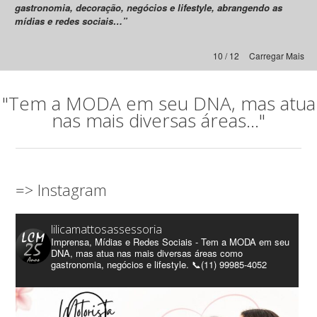
gastronomia, decoração, negócios e lifestyle, abrangendo as
mídias e redes sociais…”
10 / 12
Carregar Mais
"Tem a MODA em seu DNA, mas atua
nas mais diversas áreas..."
=> Instagram
lilicamattosassessoria
Imprensa, Mídias e Redes Sociais - Tem a MODA em seu
DNA, mas atua nas mais diversas áreas como
gastronomia, negócios e lifestyle. 📞(11) 99985-4052