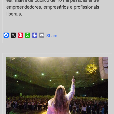
empreendedores, empresários e profissionais
liberais.
Facebook
X
Pinterest
WhatsApp
Teams
Email
Share