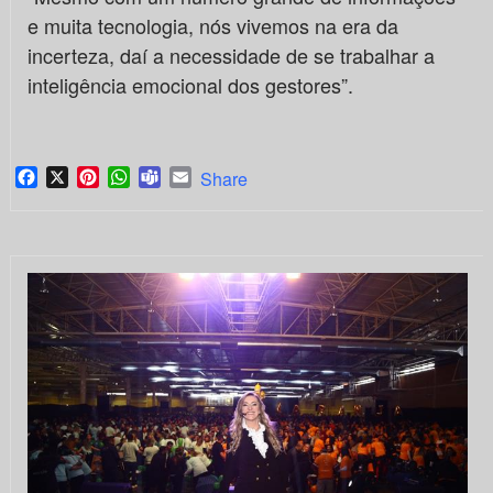
e muita tecnologia, nós vivemos na era da
incerteza, daí a necessidade de se trabalhar a
inteligência emocional dos gestores”.
Facebook
X
Pinterest
WhatsApp
Teams
Email
Share