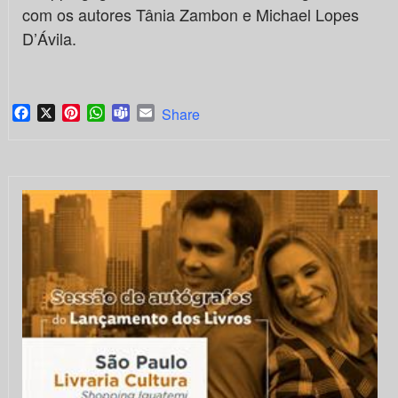
com os autores Tânia Zambon e Michael Lopes
D’Ávila.
Facebook
X
Pinterest
WhatsApp
Teams
Email
Share