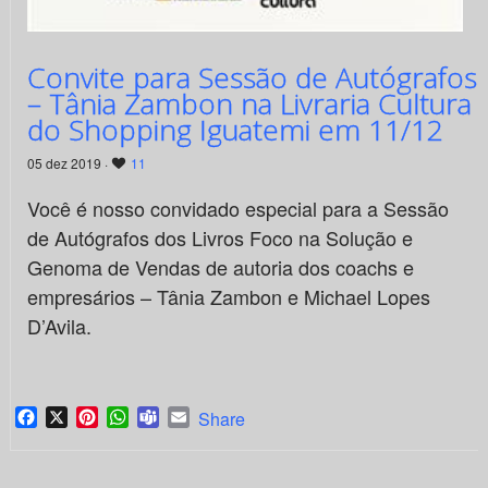
Convite para Sessão de Autógrafos
– Tânia Zambon na Livraria Cultura
do Shopping Iguatemi em 11/12
05 dez 2019 ·
11
Você é nosso convidado especial para a Sessão
de Autógrafos dos Livros Foco na Solução e
Genoma de Vendas de autoria dos coachs e
empresários – Tânia Zambon e Michael Lopes
D’Avila.
Facebook
X
Pinterest
WhatsApp
Teams
Email
Share