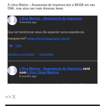
A Lilica Mattos – Assessoria de Imprensa tem a MODA em seu
DNA, mas atua nas mais diversas áreas
Lilica Mattos - Assessoria de Imprensa
3 months ago
Que tal transformar esse dia especial numa experiência
inesquecível?
www.motoristasaopaulo.com.br
Foto
Visualizar no Facebook
·
Compartilhar
Lilica Mattos - Assessoria de Imprensa
está
com
Lilica Cesar Mattos
.
8 months ago
A LCM Assessoria deseja um excelente Natal e um 2026 repleto
de conquistas e realizações para todos clientes, jornalistas e
=> X
amigos que sempre nos acompanham!🎄✨🥂❤️
#lcmassessoria
ssessoria
#natal
#merrychristmas
#felizanonovo