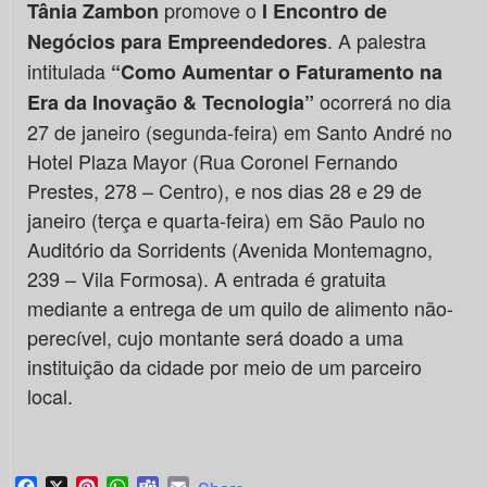
promove o
Tânia Zambon
I Encontro de
. A palestra
Negócios para Empreendedores
intitulada
“Como Aumentar o Faturamento na
ocorrerá no dia
Era da Inovação & Tecnologia”
27 de janeiro (segunda-feira) em Santo André no
Hotel Plaza Mayor (Rua Coronel Fernando
Prestes, 278 – Centro), e nos dias 28 e 29 de
janeiro (terça e quarta-feira) em São Paulo no
Auditório da Sorridents (Avenida Montemagno,
239 – Vila Formosa). A entrada é gratuita
mediante a entrega de um quilo de alimento não-
perecível, cujo montante será doado a uma
instituição da cidade por meio de um parceiro
local.
Facebook
X
Pinterest
WhatsApp
Teams
Email