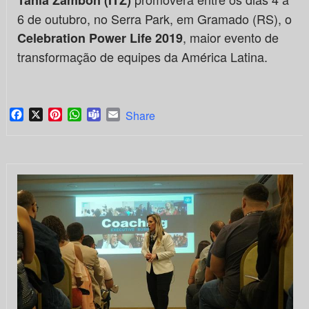
6 de outubro, no Serra Park, em Gramado (RS), o
, maior evento de
Celebration Power Life 2019
transformação de equipes da América Latina.
Facebook
X
Pinterest
WhatsApp
Teams
Email
Share