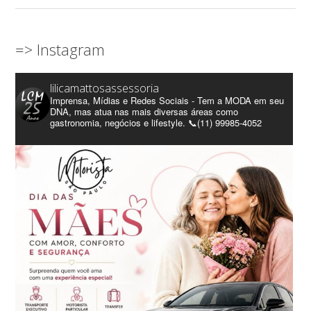
=> Instagram
lilicamattosassessoria
Imprensa, Mídias e Redes Sociais - Tem a MODA em seu
DNA, mas atua nas mais diversas áreas como
gastronomia, negócios e lifestyle. 📞(11) 99985-4052