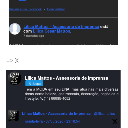
Visualizar no Facebook
·
Compartilhar
Lilica Mattos - Assessoria de Imprensa
está
com
Lilica Cesar Mattos
.
7 months ago
A LCM Assessoria deseja um excelente Natal e um 2026 repleto
de conquistas e realizações para todos clientes, jornalistas e
=> X
amigos que sempre nos acompanham!🎄✨🥂❤️
#lcmassessoria
ssessoria
#natal
#merrychristmas
#felizanonovo
Lilica Mattos - Assessoria de Imprensa
#HappyNewYear
Seguir
Foto
Tem a MODA em seu DNA, mas atua nas mais diversas
áreas como beleza, gastronomia, decoração, negócios e
lifestyle. 📞(11) 99985-4052
Visualizar no Facebook
·
Compartilhar
Lilica Mattos - Assessoria de Imprensa
@lilicamattos
Lilica Mattos - Assessoria de Imprensa
9 months ago
·
quinta-feira - 07/05/2026 - 23:18:54