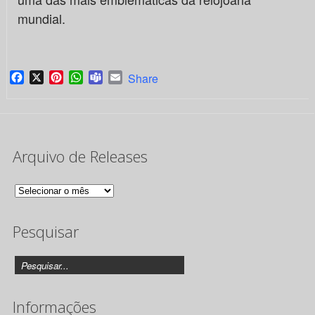
mundial.
Facebook
X
Pinterest
WhatsApp
Teams
Email
Share
Arquivo de Releases
Arquivo
de
Pesquisar
Releases
Informações